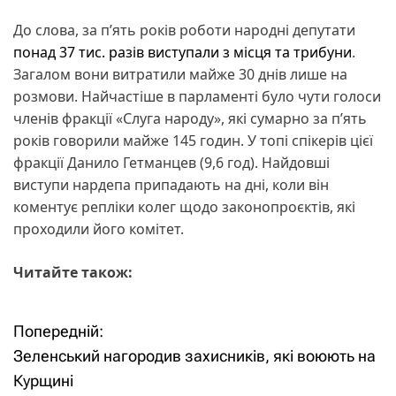
До слова, за п’ять років роботи народні депутати
понад 37 тис. разів виступали з місця та трибуни
.
Загалом вони витратили майже 30 днів лише на
розмови. Найчастіше в парламенті було чути голоси
членів фракції «Слуга народу», які сумарно за п’ять
років говорили майже 145 годин. У топі спікерів цієї
фракції Данило Гетманцев (9,6 год). Найдовші
виступи нардепа припадають на дні, коли він
коментує репліки колег щодо законопроєктів, які
проходили його комітет.
Читайте також:
Попередній:
Н
Зеленський нагородив захисників, які воюють на
а
Курщині