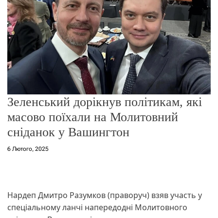
о
р
е
ж
и
м
у
Зеленський дорікнув політикам, які
масово поїхали на Молитовний
сніданок у Вашингтон
6 Лютого, 2025
Нардеп Дмитро Разумков (праворуч) взяв участь у
спеціальному ланчі напередодні Молитовного