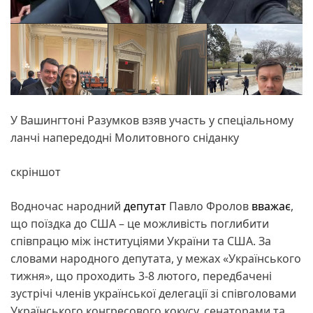
У Вашингтоні Разумков взяв участь у спеціальному
ланчі напередодні Молитовного сніданку
скріншот
Водночас народний
депутат
Павло Фролов
вважає
,
що поїздка до США – це можливість поглибити
співпрацю між інституціями України та США. За
словами народного депутата, у межах «Українського
тижня», що проходить 3-8 лютого, передбачені
зустрічі членів української делегації зі співголовами
Українського конгресового кокусу, сенаторами та