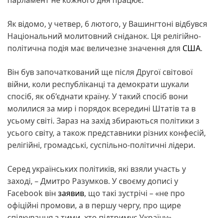
Як відомо, у четвер, 6 лютого, у Вашингтоні відбувся
Національний молитовний сніданок. Ця релігійно-
політична подія має величезне значення для
США
.
Він був започаткований ще після Другої світової
війни, коли республіканці та демократи шукали
спосіб, як об’єднати країну. У такий спосіб вони
молилися за мир і порядок всередині Штатів та в
усьому світі. Зараз на захід збираються політики з
усього світу, а також представники різних конфесій,
релігійні, громадські, суспільно-політичні лідери.
Серед українських політиків, які взяли участь у
заході, – Дмитро Разумков. У своєму дописі у
Facebook він
заявив
, що такі зустрічі – «не про
офіційні промови, а в першу чергу, про щире
спілкування з тими, хто підтримує Україну».