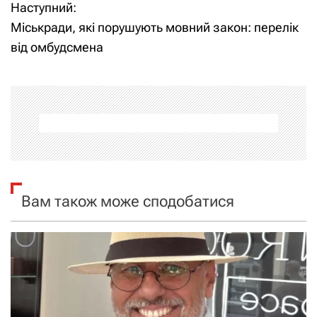
Наступний:
в
Міськради, які порушують мовний закон: перелік
і
від омбудсмена
г
а
ц
і
я
Вам також може сподобатися
з
а
п