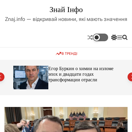
П
Знай Інфо
е
р
Znaj.info — відкривай новини, які мають значення
е
й
т
П
М
П
и
е
е
о
д
р
н
ш
В ТРЕНДІ
е
ю
у
о
м
к
в
и
м
Егор Буркин о химии на изломе
к
ий
эпох и двадцати годах
і
а
трансформации отрасли
ч
с
к
т
о
у
л
ь
о
р
о
в
о
г