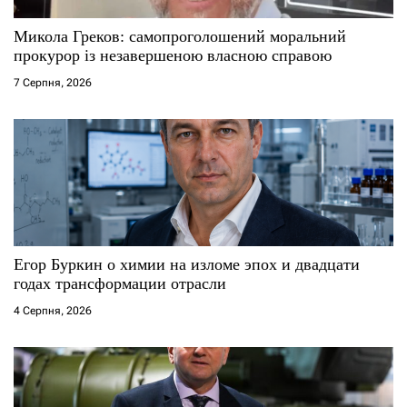
и
с
Микола Греков: самопроголошений моральний
прокурор із незавершеною власною справою
і
7 Серпня, 2026
в
Егор Буркин о химии на изломе эпох и двадцати
годах трансформации отрасли
4 Серпня, 2026