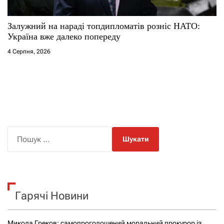
Залужний на нараді топдипломатів розніс НАТО:
Україна вже далеко попереду
4 Серпня, 2026
П
о
ш
у
к
Гарячі Новини
:
Микола Греков: самопроголошений моральний прокурор із