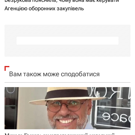
Агенцією оборонних закупівель
г
а
ц
і
я
Вам також може сподобатися
з
а
п
и
с