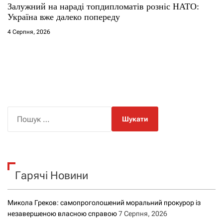
Залужний на нараді топдипломатів розніс НАТО:
Україна вже далеко попереду
4 Серпня, 2026
П
о
ш
у
к
Гарячі Новини
:
Микола Греков: самопроголошений моральний прокурор із
незавершеною власною справою
7 Серпня, 2026