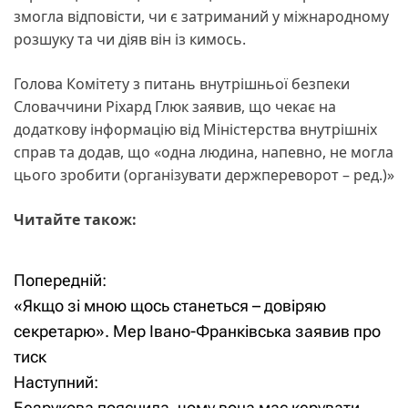
змогла відповісти, чи є затриманий у міжнародному
розшуку та чи діяв він із кимось.
Голова Комітету з питань внутрішньої безпеки
Словаччини Ріхард Глюк заявив, що чекає на
додаткову інформацію від Міністерства внутрішніх
справ та додав, що «одна людина, напевно, не могла
цього зробити (організувати держпереворот – ред.)»
Читайте також:
Попередній:
Н
«Якщо зі мною щось станеться – довіряю
а
секретарю». Мер Івано-Франківська заявив про
тиск
в
Наступний:
і
Безрукова пояснила, чому вона має керувати