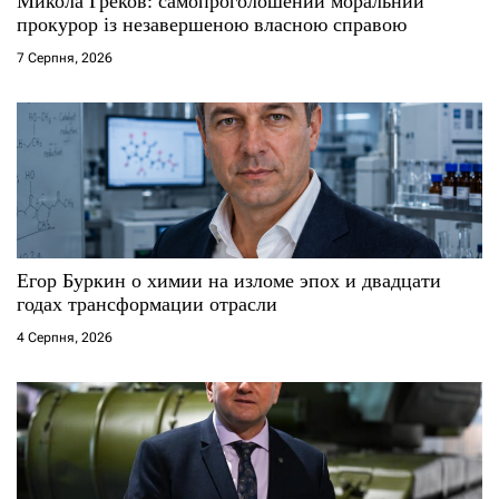
Микола Греков: самопроголошений моральний
і
прокурор із незавершеною власною справою
7 Серпня, 2026
в
Егор Буркин о химии на изломе эпох и двадцати
годах трансформации отрасли
4 Серпня, 2026