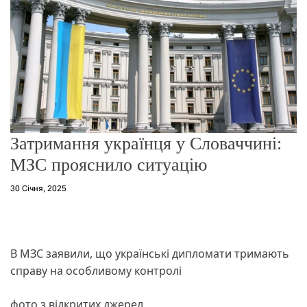
о
р
е
ж
и
м
у
Затримання українця у Словаччині:
МЗС прояснило ситуацію
30 Січня, 2025
В МЗС заявили, що українські дипломати тримають
справу на особливому контролі
фото з відкритих джерел