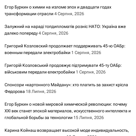
Егор Буркин о химии на изломе эпох и двадцати годах
трансформации отрасли
4 Серпня, 2026
Залужний на нараді топдипломатів розніс НАТО: Україна вже
далеко попереду
4 Серпня, 2026
Григорий Козловский продолжает поддерживать 45-ю ОАБр:
военным передали электробайки
1 Серпня, 2026
Григорій Козловський продовжує підтримувати 45-ту ОАБр:
військовим передали електробайки
1 Серпня, 2026
Спонсори «картонного Майдану»: хто платить за захист крісла
Федорова
18 Липня, 2026
Егор Буркин о новой мировой химической революции: почему
XXI век станет эпохой материалов, искусственного интеллекта и
глобальной борьбы за технологии
15 Липня, 2026
Карина Койнаш возвращает высокой моде индивидуальность,