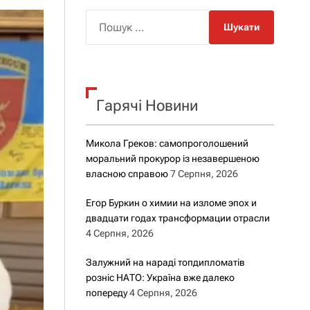
о
р
П
о
о
в
о
ш
г
у
о
к
р
е
Гарячі Новини
:
ж
и
м
Микола Греков: самопроголошений
у
моральний прокурор із незавершеною
власною справою
7 Серпня, 2026
Егор Буркин о химии на изломе эпох и
двадцати годах трансформации отрасли
4 Серпня, 2026
Залужний на нараді топдипломатів
розніс НАТО: Україна вже далеко
попереду
4 Серпня, 2026