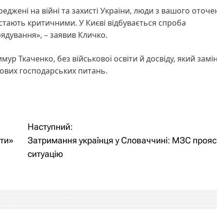
еджені на війні та захисті України, люди з вашого оточе
стають критичними. У Києві відбувається спроба
ядування», – заявив Кличко.
р Ткаченко, без військової освіти й досвіду, який замі
чових господарських питань.
Наступний:
ити»
Затримання українця у Словаччині: МЗС проя
ситуацію