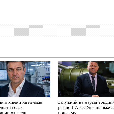
ин о химии на изломе
Залужний на нараді топдип
дцати годах
розніс НАТО: Україна вже д
ации отрасли
попереду