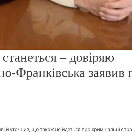
станеться – довіряю
но-Франківська заявив 
яві й уточнив, що також не йдеться про кримінальні спр