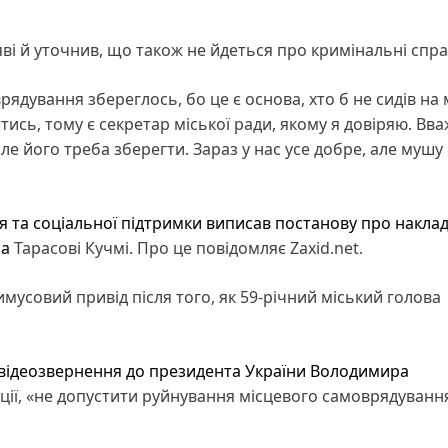
яві й уточнив, що також не йдеться про кримінальні спра
ядування збереглось, бо це є основа, хто б не сидів на 
тись, тому є секретар міської ради, якому я довіряю. Вв
е його треба зберегти. Зараз у нас усе добре, але мушу
 та соціальної підтримки виписав постанову про накла
ча
Тарасові Кучмі. Про це повідомляє Zaxid.net.
мусовий привід після того, як 59-річний міський голова
відеозвернення до президента України Володимира
уції, «не допустити руйнування місцевого самоврядуванн