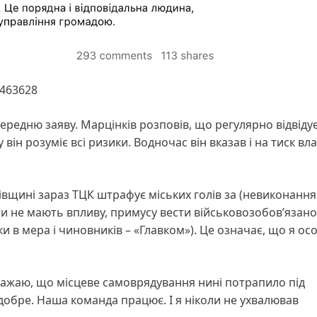
7463628
ередню заяву. Марцінків розповів, що регулярно відвіду
му він розуміє всі ризики. Водночас він вказав і на тиск вл
івщині зараз ТЦК штрафує міських голів за (невиконання
они не мають впливу, примусу вести військовозобов’язано
ки в мера і чиновників – «Главком»). Це означає, що я ос
вважаю, що місцеве самоврядування нині потрапило під
 добре. Наша команда працює. І я ніколи не ухвалював