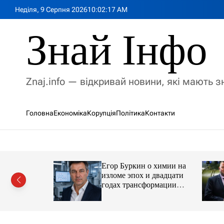
П
Неділя, 9 Серпня 2026
10
:
02
:
19
AM
е
р
Знай Інфо
е
й
т
и
Znaj.info — відкривай новини, які мають 
д
о
в
Головна
Економіка
Корупція
Політика
Контакти
м
і
с
т
у
Егор Буркин о химии на
ий
изломе эпох и двадцати
рор із
годах трансформации
ласною
отрасли