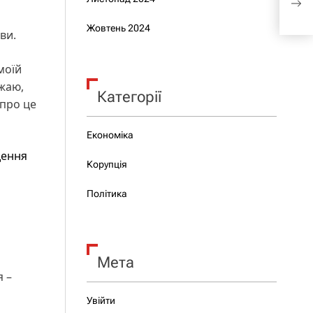
МЗС
Жовтень 2024
ви.
моїй
ажаю,
Категорії
 про це
Економіка
дення
Корупція
Політика
Мета
я –
Увійти