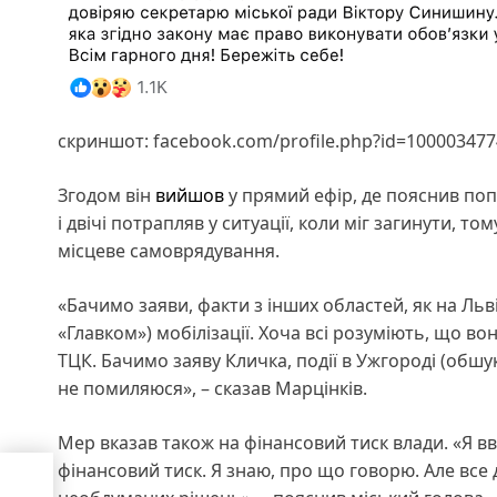
скриншот: facebook.com/profile.php?id=10000347
Згодом він
вийшов
у прямий ефір, де пояснив поп
і двічі потрапляв у ситуації, коли міг загинути, то
місцеве самоврядування.
«Бачимо заяви, факти з інших областей, як на Льв
«Главком») мобілізації. Хоча всі розуміють, що в
ТЦК. Бачимо заяву Кличка, події в Ужгороді (обшу
не помиляюся», – сказав Марцінків.
Мер вказав також на фінансовий тиск влади. «Я 
фінансовий тиск. Я знаю, про що говорю. Але все