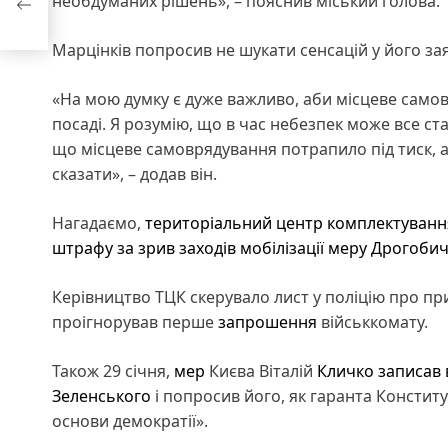
необдуманих рішень», – пояснив міський голова.
Марцінків попросив не шукати сенсацій у його за
«На мою думку є дуже важливо, аби місцеве самовр
посаді. Я розумію, що в час небезпек може все ста
що місцеве самоврядування потрапило під тиск, ал
сказати», – додав він.
Нагадаємо,
територіальний центр комплектування
штрафу за зрив заходів мобілізації меру Дрогоби
Керівництво ТЦК скерувало лист у поліцію про при
проігнорував перше
запрошення
військкомату.
Також 29 січня,
мер
Києва Віталій
Кличко записав 
Зеленського
і попросив його, як гаранта Констит
основи демократії».