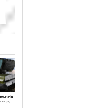
ломатів
алеко