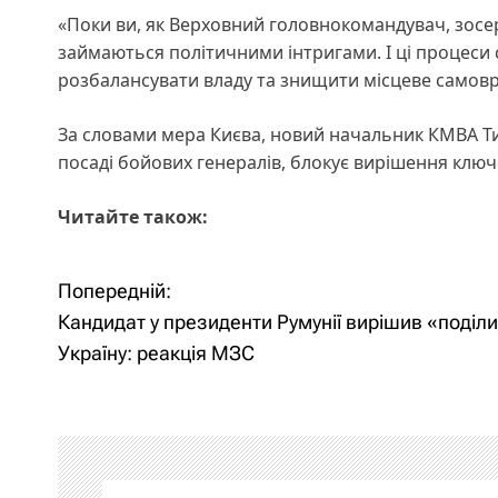
«Поки ви, як Верховний головнокомандувач, зосер
займаються політичними інтригами. І ці процеси 
розбалансувати владу та знищити місцеве самовр
За словами мера Києва, новий начальник КМВА Тиму
посаді бойових генералів, блокує вирішення клю
Читайте також:
Попередній:
Н
Кандидат у президенти Румунії вирішив «поділ
а
Україну: реакція МЗС
в
і
г