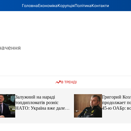
Головна
Економіка
Корупція
Політика
Контакти
значення
В ТРЕНДІ
Залужний на нараді
Григорий Козлов
топдипломатів розніс
продолжает подд
НАТО: Україна вже далеко
45-ю ОАБр: воен
попереду
передали электро