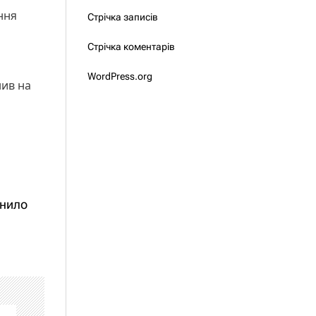
ння
Стрічка записів
Стрічка коментарів
WordPress.org
нив на
снило