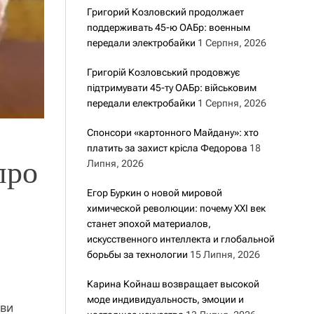
Григорий Козловский продолжает
поддерживать 45-ю ОАБр: военным
передали электробайки
1 Серпня, 2026
Григорій Козловський продовжує
підтримувати 45-ту ОАБр: військовим
передали електробайки
1 Серпня, 2026
Спонсори «картонного Майдану»: хто
платить за захист крісла Федорова
18
про
Липня, 2026
Егор Буркин о новой мировой
химической революции: почему XXI век
станет эпохой материалов,
искусственного интеллекта и глобальной
борьбы за технологии
15 Липня, 2026
Карина Койнаш возвращает высокой
моде индивидуальность, эмоции и
ави