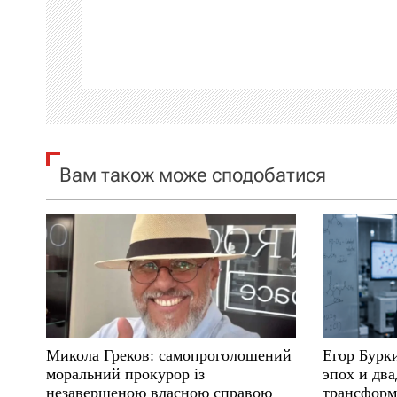
а
ц
і
я
Вам також може сподобатися
з
а
п
и
с
Микола Греков: самопроголошений
Егор Бурк
і
моральний прокурор із
эпох и два
незавершеною власною справою
трансформ