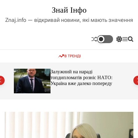
П
Знай Інфо
е
р
Znaj.info — відкривай новини, які мають значення
е
й
т
П
М
П
и
е
е
о
д
р
н
ш
В ТРЕНДІ
е
ю
у
о
м
к
в
и
м
оме
Залужний на нараді
к
топдипломатів розніс НАТО:
і
а
Україна вже далеко попереду
ч
с
к
т
о
у
л
ь
о
р
о
в
о
г