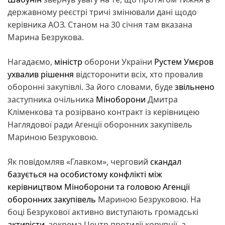
державному реєстрі тричі змінювали дані щодо
керівника АОЗ. Станом на 30 січня там вказана
Марина Безрукова.
Нагадаємо,
міністр
оборони України
Рустем Умєров
ухвалив рішення
відсторонити всіх, хто провалив
оборонні закупівлі. За його словами, буде
звільнено
заступника очільника
Міноборони
Дмитра
Кліменкова та розірвано контракт із керівницею
Наглядової ради Агенції оборонних закупівель
Мариною Безруковою.
Як повідомляв «Главком», черговий
скандал
базується на особистому конфлікті між
керівництвом Міноборони та головою Агенції
оборонних закупівель
Мариною Безруковою. На
боці Безрукової активно виступають громадські
активісти
, зокрема Центр протидії корупції, а