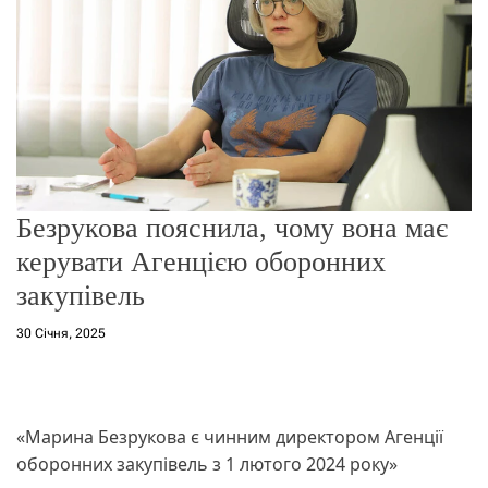
о
р
е
ж
и
м
у
Безрукова пояснила, чому вона має
керувати Агенцією оборонних
закупівель
30 Січня, 2025
«Марина Безрукова є чинним директором Агенції
оборонних закупівель з 1 лютого 2024 року»