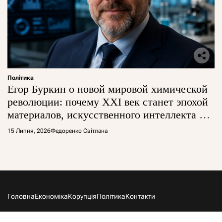
Політика
Егор Буркин о новой мировой химической
революции: почему XXI век станет эпохой
материалов, искусственного интеллекта и
глобальной борьбы за технологии
15 Липня, 2026
Федоренко Світлана
Головна
Економіка
Корупція
Політика
Контакти