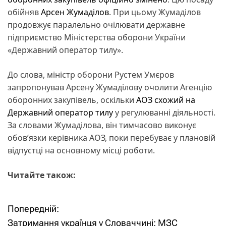
обійняв
Арсен Жумаділов
. При цьому Жумаділов
продовжує паралельно очілювати державне
підприємство Міністерства оборони України
«Державний оператор тилу».
До слова, міністр оборони Рустем Умєров
запропонував Арсену Жумаділову очолити Агенцію
оборонних закупівель, оскільки
АОЗ схожий на
Державний оператор тилу
у регулюванні діяльності.
За словами Жумаділова, він тимчасово виконує
обов’язки керівника АОЗ, поки перебуває у плановій
відпустці на основному місці роботи.
Читайте також:
Попередній:
Н
Затримання українця у Словаччині: МЗС