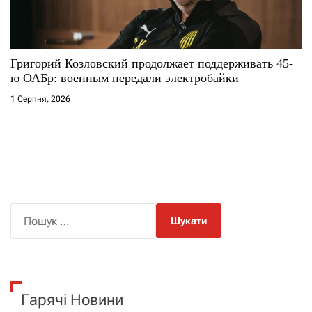
Григорий Козловский продолжает поддерживать 45-
ю ОАБр: военным передали электробайки
1 Серпня, 2026
П
о
ш
у
к
Гарячі Новини
: