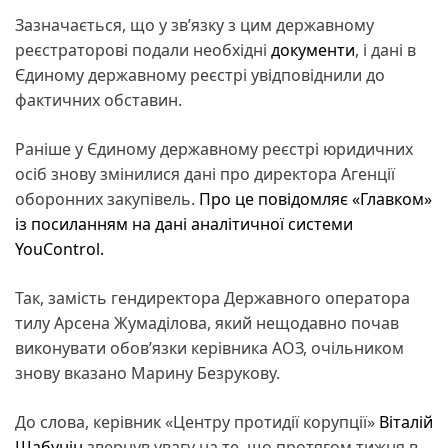
Зазначається, що у зв’язку з цим державному
реєстраторові подали необхідні
документи
, і дані в
Єдиному державному реєстрі увідповіднили до
фактичних обставин.
Раніше у Єдиному державному реєстрі юридичних
осіб знову змінилися дані про директора Агенції
оборонних закупівель.
Про це повідомляє «Главком»
із посиланням на дані аналітичної системи
YouControl.
Так, замість гендиректора Державного оператора
тилу Арсена Жумаділова, який нещодавно почав
виконувати обов’язки керівника АОЗ, очільником
знову вказано Марину Безрукову.
До слова, керівник «Центру протидії корупції»
Віталій
Шабунін
звернув увагу на те, що протягом тижня в