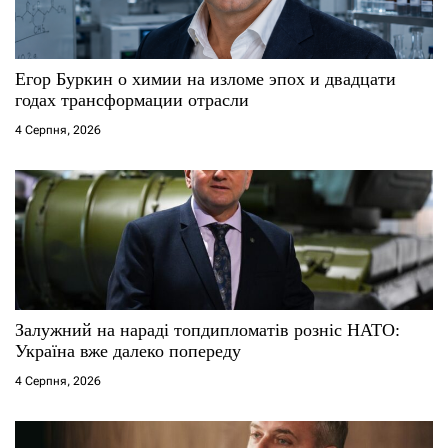
и
с
Егор Буркин о химии на изломе эпох и двадцати
годах трансформации отрасли
і
4 Серпня, 2026
в
Залужний на нараді топдипломатів розніс НАТО:
Україна вже далеко попереду
4 Серпня, 2026