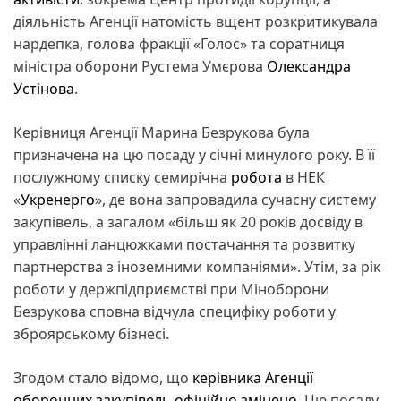
діяльність Агенції натомість вщент розкритикувала
нардепка, голова фракції «Голос» та соратниця
міністра оборони Рустема Умєрова
Олександра
Устінова
.
Керівниця Агенції Марина Безрукова була
призначена на цю посаду у січні минулого року. В її
послужному списку семирічна
робота
в НЕК
«
Укренерго
», де вона запровадила сучасну систему
закупівель, а загалом «більш як 20 років досвіду в
управлінні ланцюжками постачання та розвитку
партнерства з іноземними компаніями». Утім, за рік
роботи у держпідприємстві при Міноборони
Безрукова сповна відчула специфіку роботи у
зброярському бізнесі.
Згодом стало відомо, що
керівника Агенції
оборонних закупівель офіційно змінено
. Цю посаду