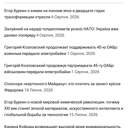
Егор Буркин о химии на изломе эпох и двадцати годах
трансформации отрасли
4 Серпня, 2026
Залужний на нараді топдипломатів розніс НАТО: Україна вже
далеко попереду
4 Серпня, 2026
Григорий Козловский продолжает поддерживать 45-ю ОАБр:
военным передали электробайки
1 Серпня, 2026
Григорій Козловський продовжує підтримувати 45-ту ОАБр:
військовим передали електробайки
1 Серпня, 2026
Спонсори «картонного Майдану»: хто платить за захист крісла
Федорова
18 Липня, 2026
Егор Буркин о новой мировой химической революции: почему
XXI век станет эпохой материалов, искусственного интеллекта и
глобальной борьбы за технологии
15 Липня, 2026
Карина Койнаш возвращает высокой моде индивидуальность,