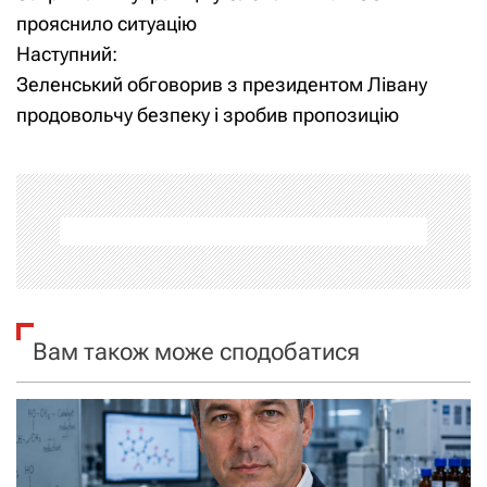
а
прояснило ситуацію
Наступний:
в
Зеленський обговорив з президентом Лівану
і
продовольчу безпеку і зробив пропозицію
г
а
ц
і
я
Вам також може сподобатися
з
а
п