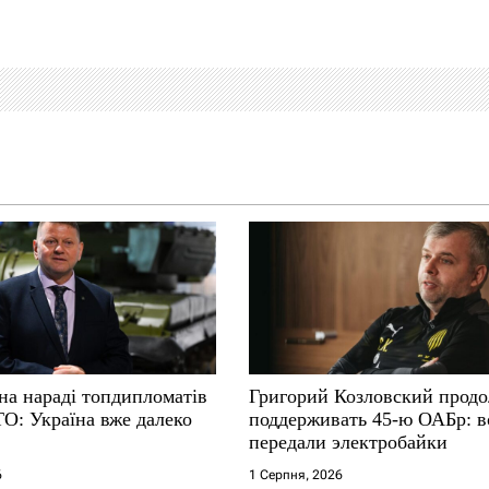
на нараді топдипломатів
Григорий Козловский прод
ТО: Україна вже далеко
поддерживать 45-ю ОАБр: 
передали электробайки
6
1 Серпня, 2026