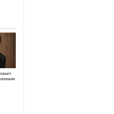
олжает
военным