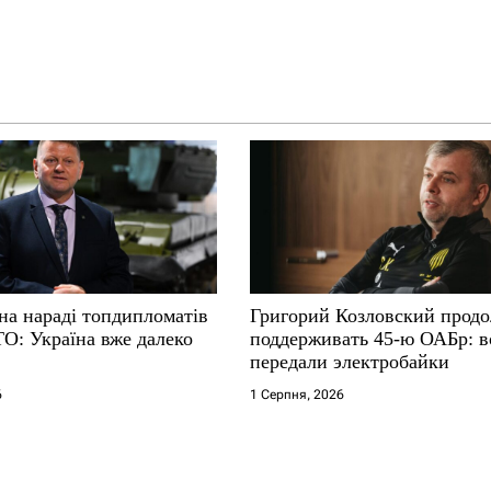
на нараді топдипломатів
Григорий Козловский прод
ТО: Україна вже далеко
поддерживать 45-ю ОАБр: 
передали электробайки
6
1 Серпня, 2026