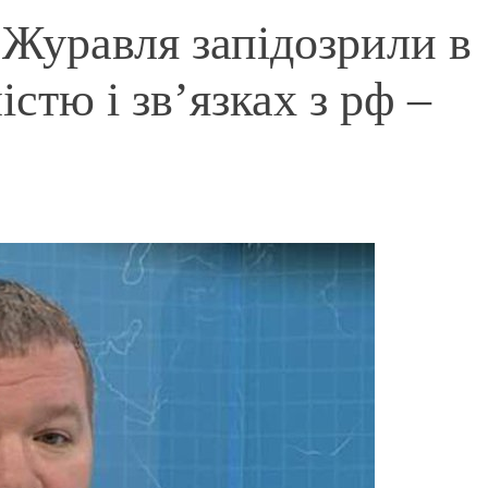
 Журавля запідозрили в
стю і зв’язках з рф –