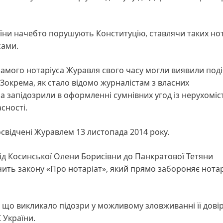
країни начебто порушують Конституцію, ставлячи таких нот
сами.
 самого нотаріуса Журавля свого часу могли виявили поді
 Зокрема, як стало відомо журналістам з власних
запідозрили в оформленні сумнівних угод із нерухоміс
сності.
освідчені Журавлем 13 листопада 2014 року.
від Косинської Олени Борисівни до Панкратової Тетяни
чить закону «Про нотаріат», який прямо забороняє нота
, що викликало підозри у можливому зловживанні її дові
 України.