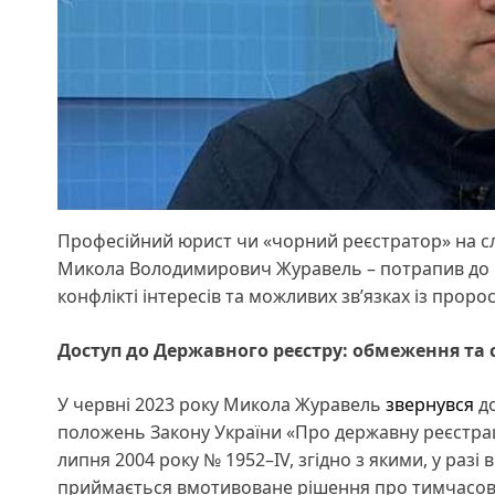
Професійний юрист чи «чорний реєстратор» на слу
Микола Володимирович Журавель – потрапив до по
конфлікті інтересів та можливих зв’язках із прор
Доступ до Державного реєстру: обмеження та 
У червні 2023 року Микола Журавель
звернувся
до
положень Закону України «Про державну реєстрац
липня 2004 року № 1952–IV, згідно з якими, у раз
приймається вмотивоване рішення про тимчасово