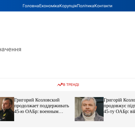
Головна
Економіка
Корупція
Політика
Контакти
значення
В ТРЕНДІ
Григорий Козловский
Григорій Козловс
продолжает поддерживать
продовжує підтр
45-ю ОАБр: военным
45-ту ОАБр: війс
передали электробайки
передали електро