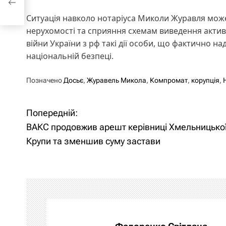
Ситуація навколо нотаріуса Миколи Журавля мож
нерухомості та сприяння схемам виведення активі
війни України з рф такі дії особи, що фактично 
національній безпеці.
Позначено
Досьє
,
Журавель Микола
,
Компромат
,
корупція
,
Попередній:
Н
ВАКС продовжив арешт керівниці Хмельницько
а
Крупи та зменшив суму застави
в
і
г
а