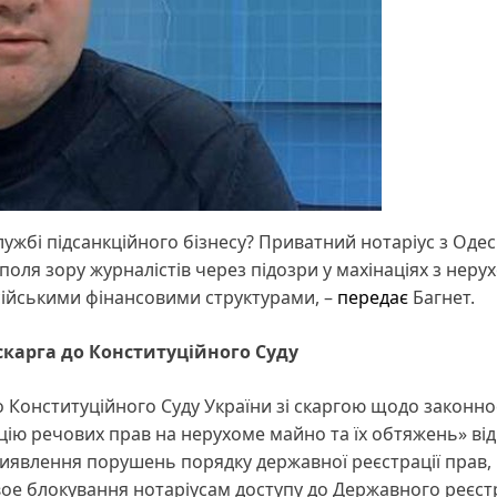
жбі підсанкційного бізнесу? Приватний нотаріус з Одес
ля зору журналістів через підозри у махінаціях з нерух
осійськими фінансовими структурами, –
передає
Багнет.
скарга до Конституційного Суду
 Конституційного Суду України зі скаргою щодо законно
ію речових прав на нерухоме майно та їх обтяжень» від
і виявлення порушень порядку державної реєстрації прав,
е блокування нотаріусам доступу до Державного реєст