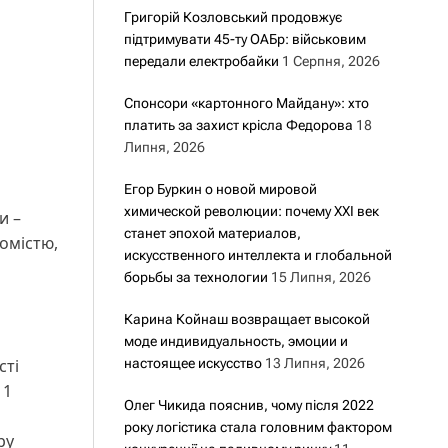
Григорій Козловський продовжує
підтримувати 45-ту ОАБр: військовим
передали електробайки
1 Серпня, 2026
Спонсори «картонного Майдану»: хто
платить за захист крісла Федорова
18
Липня, 2026
Егор Буркин о новой мировой
химической революции: почему XXI век
и –
станет эпохой материалов,
омістю,
искусственного интеллекта и глобальной
борьбы за технологии
15 Липня, 2026
Карина Койнаш возвращает высокой
моде индивидуальность, эмоции и
сті
настоящее искусство
13 Липня, 2026
 1
Олег Чикида пояснив, чому після 2022
року логістика стала головним фактором
ру