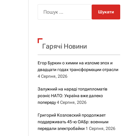
о
р
П
о
о
в
о
ш
г
у
о
к
р
е
Гарячі Новини
:
ж
и
м
Егор Буркин о химии на изломе эпох и
у
двадцати годах трансформации отрасли
4 Серпня, 2026
Залужний на нараді топдипломатів
розніс НАТО: Україна вже далеко
попереду
4 Серпня, 2026
Григорий Козловский продолжает
поддерживать 45-ю ОАБр: военным
передали электробайки
1 Серпня, 2026