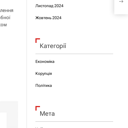
міл
Листопад 2024
млення
абної
Жовтень 2024
ком
Категорії
Економіка
-
Корупція
Політика
Мета