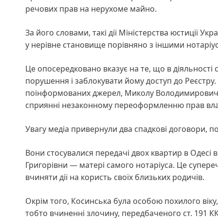
речових прав на нерухоме майно.
За його словами, такі дії Міністерства юстиції У
у нерівне становище порівняно з іншими нотаріу
Це опосередковано вказує на те, що в діяльності
порушення і заблокувати йому доступ до Реєстру.
поінформованих джерел, Миколу Володимировича 
сприянні незаконному переоформленню прав вла
Увагу медіа привернули два спадкові договори, п
Вони стосувалися передачі двох квартир в Одесі 
Григорівни — матері самого нотаріуса. Це супере
вчиняти дії на користь своїх близьких родичів.
Окрім того, Косинська була особою похилого віку
тобто вчиненні злочину, передбаченого ст. 191 КК