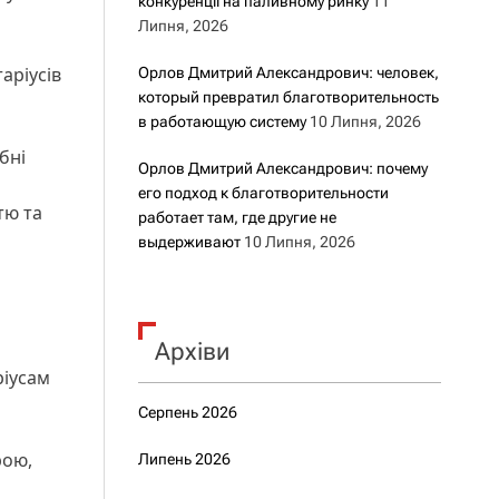
конкуренції на паливному ринку
11
Липня, 2026
аріусів
Орлов Дмитрий Александрович: человек,
который превратил благотворительность
в работающую систему
10 Липня, 2026
бні
Орлов Дмитрий Александрович: почему
его подход к благотворительности
тю та
работает там, где другие не
выдерживают
10 Липня, 2026
Архіви
ріусам
Серпень 2026
рою,
Липень 2026