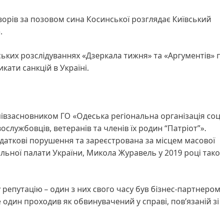
ворів за позовом сина Косинської розглядає Київський
.
ьких розслідуваннях «Дзеркала тижня» та «Аргументів» п
кати санкцій в Україні.
івзасновником ГО «Одеська регіональна організація соц
службовців, ветеранів та членів їх родин “Патріот”».
одаткові порушення та зареєстрована за місцем масової
льної палати України, Микола Журавель у 2019 році так
 репутацію – один з них свого часу був бізнес-партнеро
 один проходив як обвинувачений у справі, пов’язаній зі