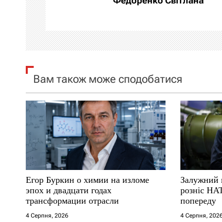
Федоренко Світлана
ц
і
я
Вам також може сподобатися
з
а
п
и
с
Егор Буркин о химии на изломе
Залужний 
і
эпох и двадцати годах
розніс НА
трансформации отрасли
попереду
в
4 Серпня, 2026
4 Серпня, 202