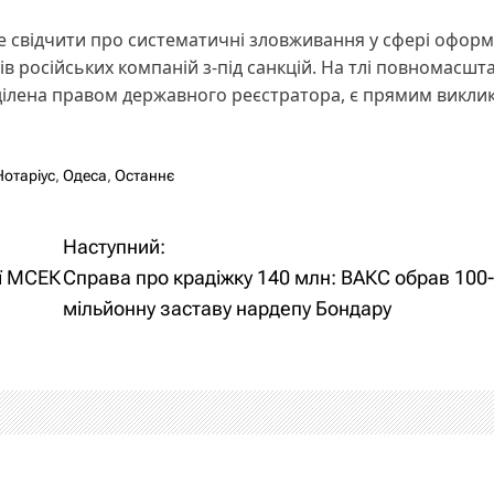
е свідчити про систематичні зловживання у сфері офор
в російських компаній з-під санкцій. На тлі повномасшт
наділена правом державного реєстратора, є прямим викли
Нотаріус
,
Одеса
,
Останнє
Наступний:
ї МСЕК
Справа про крадіжку 140 млн: ВАКС обрав 100
мільйонну заставу нардепу Бондару