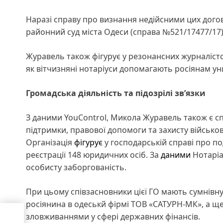
Наразі справу про визнання недійсними цих дого
районний суд міста Одеси (справа №521/17477/17)
Журавель також фігурує у резонансних журналістс
як вітчизняні нотаріуси допомагають росіянам уни
Громадська діяльність та підозрілі зв’язки
З даними YouControl, Микола Журавель також є сп
підтримки, правової допомоги та захисту військово
Організація
фігурує
у господарській справі про п
реєстрації 148 юридичних осіб. За
даними
Нотаріа
особисту заборгованість.
При цьому співзасновники цієї ГО мають сумнівну
росіянина в одеськй фірмі ТОВ «САТУРН-МК», а ще
зловживаннями у сфері державних фінансів.
ької