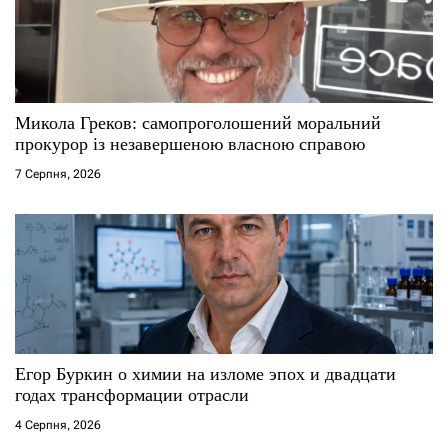
п
и
с
Микола Греков: самопроголошений моральний
прокурор із незавершеною власною справою
і
7 Серпня, 2026
в
Егор Буркин о химии на изломе эпох и двадцати
годах трансформации отрасли
4 Серпня, 2026