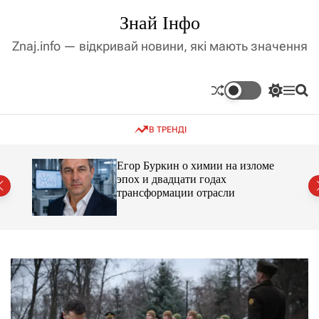
П
Знай Інфо
е
р
Znaj.info — відкривай новини, які мають значення
е
й
т
П
М
П
и
е
е
о
д
р
н
ш
В ТРЕНДІ
е
ю
у
о
м
к
в
и
м
Егор Буркин о химии на изломе
к
ий
эпох и двадцати годах
і
а
трансформации отрасли
ч
с
к
т
о
у
л
ь
о
р
о
в
о
г