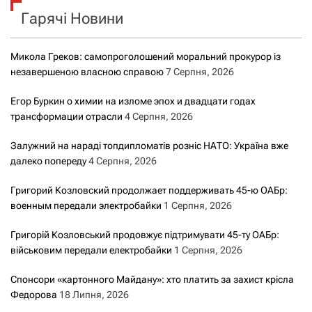
Гарячі Новини
:
Микола Греков: самопроголошений моральний прокурор із
незавершеною власною справою
7 Серпня, 2026
Егор Буркин о химии на изломе эпох и двадцати годах
трансформации отрасли
4 Серпня, 2026
Залужний на нараді топдипломатів розніс НАТО: Україна вже
далеко попереду
4 Серпня, 2026
Григорий Козловский продолжает поддерживать 45-ю ОАБр:
военным передали электробайки
1 Серпня, 2026
Григорій Козловський продовжує підтримувати 45-ту ОАБр:
військовим передали електробайки
1 Серпня, 2026
Спонсори «картонного Майдану»: хто платить за захист крісла
Федорова
18 Липня, 2026