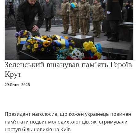
о
р
е
ж
и
м
у
Зеленський вшанував пам’ять Героїв
Крут
29 Січня, 2025
Президент наголосив, що кожен українець повинен
пам’ятати подвиг молодих хлопців, які стримували
наступ більшовиків на Київ