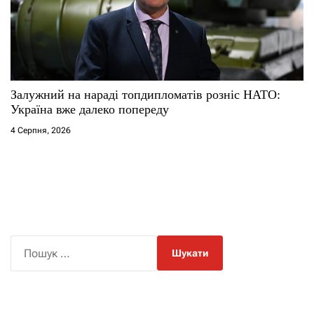
Залужний на нараді топдипломатів розніс НАТО:
Україна вже далеко попереду
4 Серпня, 2026
П
о
ш
у
к