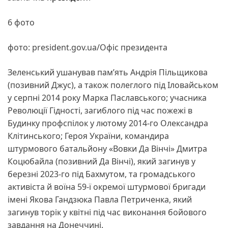
6 фото
фото: president.gov.ua/Офіс президента
Зеленський ушанував пам’ять Андрія Пільщикова
(позивний Джус), а також полеглого під Іловайськом
у серпні 2014 року Марка Паславського; учасника
Революції Гідності, загиблого під час пожежі в
Будинку профспілок у лютому 2014-го Олександра
Клітинського; Героя України, командира
штурмового батальйону «Вовки Да Вінчі» Дмитра
Коцюбайла (позивний Да Вінчі), який загинув у
березні 2023-го під Бахмутом, та громадського
активіста й воїна 59-ї окремої штурмової бригади
імені Якова Гандзюка Павла Петриченка, який
загинув торік у квітні під час виконання бойового
завдання на Донеччині.