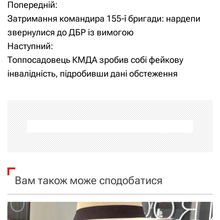
Попередній:
Н
Затримання командира 155-ї бригади: нардепи
а
звернулися до ДБР із вимогою
Наступний:
в
Топпосадовець КМДА зробив собі фейкову
і
інвалідність, підробивши дані обстеження
г
а
ц
і
я
Вам також може сподобатися
з
а