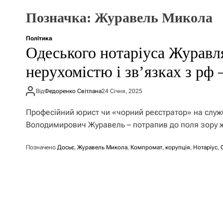
Позначка:
Журавель Микола
Політика
Одеського нотаріуса Журавля
нерухомістю і зв’язках з рф 
Від
Федоренко Світлана
24 Січня, 2025
Професійний юрист чи «чорний реєстратор» на служб
Володимирович Журавель – потрапив до поля зору ж
Позначено
Досьє
,
Журавель Микола
,
Компромат
,
корупція
,
Нотаріус
,