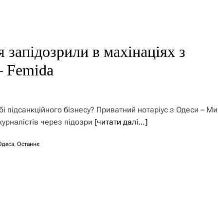
 запідозрили в махінаціях з
– Femida
і підсанкційного бізнесу? Приватний нотаріус з Одеси – М
урналістів через підозри
[читати далі…]
Одеса
,
Останнє