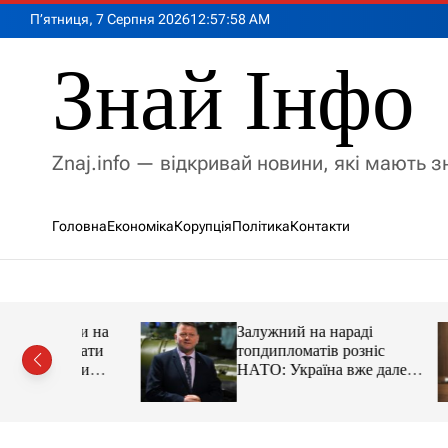
П
П’ятниця, 7 Серпня 2026
12
:
57
:
59
AM
е
р
Знай Інфо
е
й
т
и
Znaj.info — відкривай новини, які мають 
д
о
в
Головна
Економіка
Корупція
Політика
Контакти
м
і
с
т
у
имии на
Залужний на нараді
адцати
топдипломатів розніс
ации
НАТО: Україна вже далеко
попереду