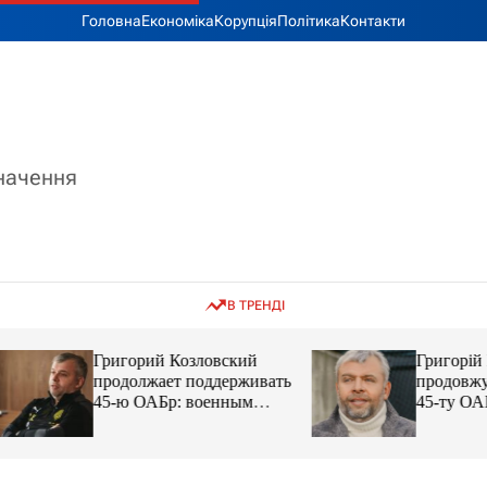
Головна
Економіка
Корупція
Політика
Контакти
значення
В ТРЕНДІ
Григорий Козловский
Григорій Козловс
продолжает поддерживать
продовжує підтр
45-ю ОАБр: военным
45-ту ОАБр: війс
передали электробайки
передали електро