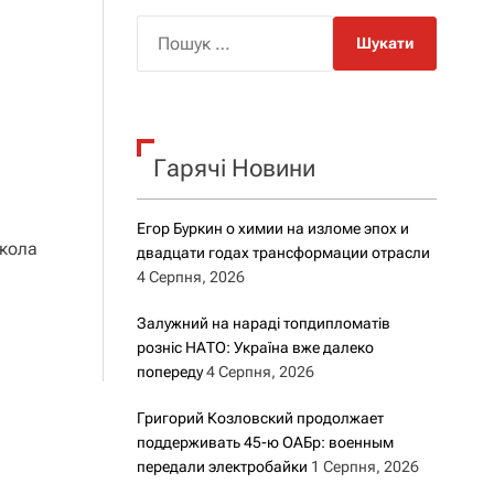
о
р
П
о
о
в
о
ш
г
у
о
к
р
е
Гарячі Новини
:
ж
и
м
Егор Буркин о химии на изломе эпох и
у
икола
двадцати годах трансформации отрасли
4 Серпня, 2026
Залужний на нараді топдипломатів
розніс НАТО: Україна вже далеко
попереду
4 Серпня, 2026
Григорий Козловский продолжает
поддерживать 45-ю ОАБр: военным
передали электробайки
1 Серпня, 2026