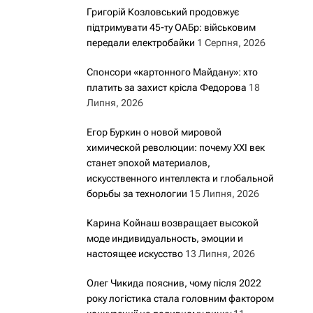
Григорій Козловський продовжує
підтримувати 45-ту ОАБр: військовим
передали електробайки
1 Серпня, 2026
Спонсори «картонного Майдану»: хто
платить за захист крісла Федорова
18
Липня, 2026
Егор Буркин о новой мировой
химической революции: почему XXI век
станет эпохой материалов,
искусственного интеллекта и глобальной
борьбы за технологии
15 Липня, 2026
Карина Койнаш возвращает высокой
моде индивидуальность, эмоции и
настоящее искусство
13 Липня, 2026
Олег Чикида пояснив, чому після 2022
року логістика стала головним фактором