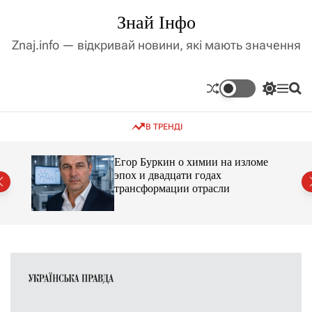
П
Знай Інфо
е
р
Znaj.info — відкривай новини, які мають значення
е
й
т
П
М
П
и
е
е
о
д
р
н
ш
В ТРЕНДІ
е
ю
у
о
м
к
в
и
м
Егор Буркин о химии на изломе
к
ий
эпох и двадцати годах
і
а
трансформации отрасли
ч
с
к
т
о
у
л
ь
о
р
о
в
о
г