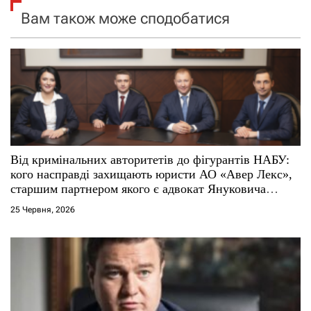
я
Вам також може сподобатися
з
а
п
и
с
Від кримінальних авторитетів до фігурантів НАБУ:
кого насправді захищають юристи АО «Авер Лекс»,
і
старшим партнером якого є адвокат Януковича
Віталій Сердюк
25 Червня, 2026
в