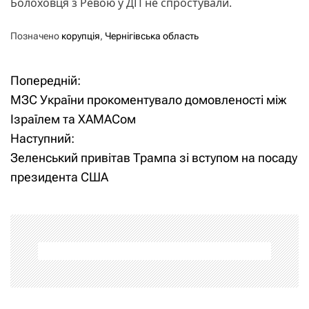
Болоховця з Ревою у ДП не спростували.
Позначено
корупція
,
Чернігівська область
Попередній:
Н
МЗС України прокоментувало домовленості між
а
Ізраїлем та ХАМАСом
Наступний:
в
Зеленський привітав Трампа зі вступом на посаду
і
президента США
г
а
ц
і