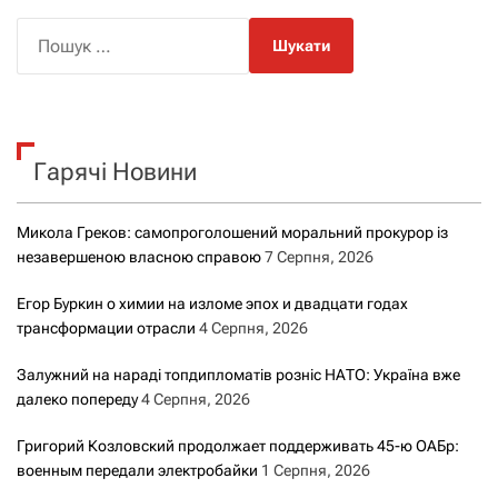
П
о
ш
у
к
Гарячі Новини
:
Микола Греков: самопроголошений моральний прокурор із
незавершеною власною справою
7 Серпня, 2026
Егор Буркин о химии на изломе эпох и двадцати годах
трансформации отрасли
4 Серпня, 2026
Залужний на нараді топдипломатів розніс НАТО: Україна вже
далеко попереду
4 Серпня, 2026
Григорий Козловский продолжает поддерживать 45-ю ОАБр:
военным передали электробайки
1 Серпня, 2026