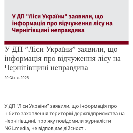
о
р
е
ж
и
м
у
У ДП ”Ліси України” заявили, що
інформація про відчуження лісу на
Чернігівщині неправдива
20 Січня, 2025
У ДП “Ліси України” заявили, що інформація про
нібито захоплення територій держпідприємства на
Чернігівщині, про яку повідомили журналісти
NGL.media, не відповідає дійсності.