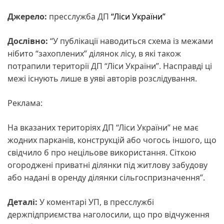
Джерело:
пресслужба ДП
“Ліси України”
Дослівно:
“У публікації наводиться схема із межами
нібито “захоплених” ділянок лісу, в які також
потрапили території ДП “Ліси України”. Насправді ці
межі існують лише в уяві авторів розслідування.
Реклама:
На вказаних територіях ДП “Ліси України” не має
жодних парканів, конструкцій або чогось іншого, що
свідчило б про нецільове використання. Сіткою
огороджені приватні ділянки під житлову забудову
або надані в оренду ділянки сільгоспризначення”.
Деталі:
У коментарі УП, в пресслужбі
держпідприємства наголосили, що про відчуження