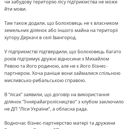
чи забудову територію лісу підтриємства не може
йти мови.
Там також додали, що Болоховець не є власником
земельних ділянок або іншого майна на території
хутору Деркачі в селі Івангород.
У підприємстві підтвердили, що Болоховець багато
років підтримує дружні відносини з Михайлом
Ревою та його родиною, але не є його бізнес-
партнером. Хоча раніше вони займалися спільною
мисливсько-рибальською справою.
В “лісах” заявили, що договір на використання
ділянок “Ічнярайагролісництво” з клубом заключило
не ДП “Ліси України”, а обласна рада.
Водночас бізнес-партнерство матері та дружини