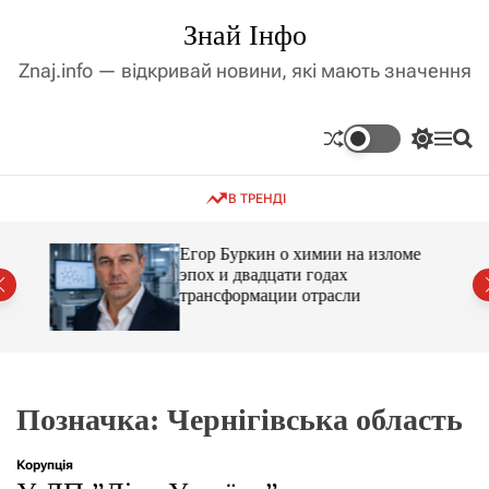
П
Знай Інфо
е
р
Znaj.info — відкривай новини, які мають значення
е
й
т
П
М
П
и
е
е
о
д
р
н
ш
В ТРЕНДІ
е
ю
у
о
м
к
в
и
м
Егор Буркин о химии на изломе
к
ий
эпох и двадцати годах
і
а
трансформации отрасли
ч
с
к
т
о
у
л
ь
о
р
Позначка:
Чернігівська область
о
в
о
Корупція
г