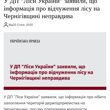
У ДП ”Ліси України” заявили, що
о
р
інформація про відчуження лісу на
е
Чернігівщині неправдива
ж
и
м
Від
20 Січня, 2025
у
У ДП “Ліси України” заявили, що інформація про нібито
захоплення територій держпідприємства на
Чернігівщині, про яку повідомили журналісти