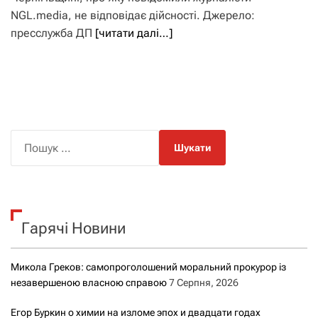
NGL.media, не відповідає дійсності. Джерело:
пресслужба ДП
[читати далі…]
П
о
ш
у
к
Гарячі Новини
:
Микола Греков: самопроголошений моральний прокурор із
незавершеною власною справою
7 Серпня, 2026
Егор Буркин о химии на изломе эпох и двадцати годах