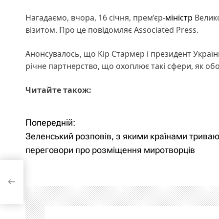
Нагадаємо, вчора, 16 січня, прем’єр-
міністр
Велико
візитом. Про це повідомляє Associated Press.
Анонсувалось, що Кір Стармер і президент Україн
річне партнерство, що охоплює такі сфери, як об
Читайте також:
Попередній:
Н
Зеленський розповів, з якими країнами триваю
а
переговори про розміщення миротворців
в
про
і
г