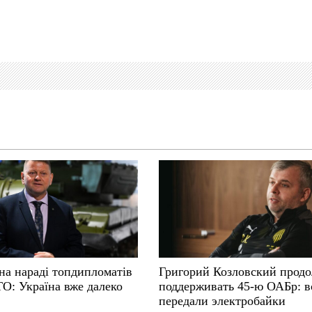
на нараді топдипломатів
Григорий Козловский прод
ТО: Україна вже далеко
поддерживать 45-ю ОАБр: 
передали электробайки