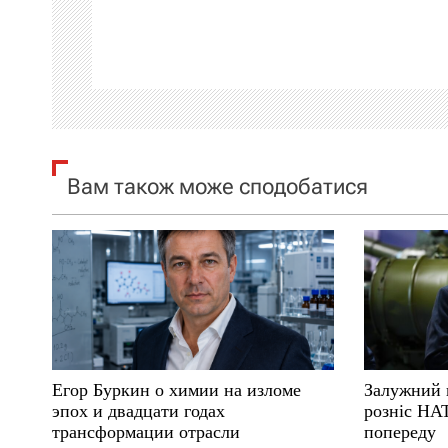
а
ц
і
я
Вам також може сподобатися
з
а
п
и
с
Егор Буркин о химии на изломе
Залужний 
і
эпох и двадцати годах
розніс НА
трансформации отрасли
попереду