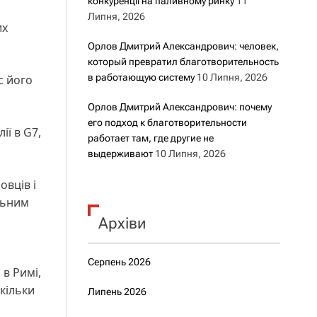
конкуренції на паливному ринку
11
Липня, 2026
их
Орлов Дмитрий Александрович: человек,
который превратил благотворительность
в работающую систему
10 Липня, 2026
с його
Орлов Дмитрий Александрович: почему
его подход к благотворительности
ії в G7,
работает там, где другие не
выдерживают
10 Липня, 2026
овців і
льним
Архіви
Серпень 2026
 в Римі,
скільки
Липень 2026