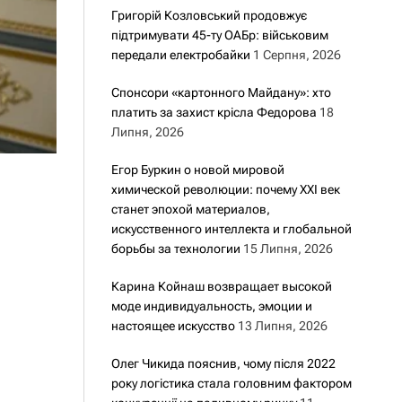
Григорій Козловський продовжує
підтримувати 45-ту ОАБр: військовим
передали електробайки
1 Серпня, 2026
Спонсори «картонного Майдану»: хто
платить за захист крісла Федорова
18
Липня, 2026
Егор Буркин о новой мировой
химической революции: почему XXI век
станет эпохой материалов,
искусственного интеллекта и глобальной
борьбы за технологии
15 Липня, 2026
Карина Койнаш возвращает высокой
моде индивидуальность, эмоции и
настоящее искусство
13 Липня, 2026
Олег Чикида пояснив, чому після 2022
року логістика стала головним фактором