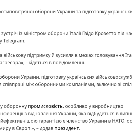
отиповітряної оборони України та підготовку українськ
зустріч із міністром оборони Італії Гвідо Крозетто під ча
у Telegram.
 за військову підтримку й зусилля в межах головування Італ
гресора», – йдеться в повідомленні.
борони України, підготовку українських військовослужб
ня співпраці між оборонними компаніями, включно зі спі
ьку оборонну
промисловість
, особливо у виробництво
ференції з відновлення України, яка відбудеться в липні
 найефективнішою гарантією є членство України в НАТО, о
миру в Європі», – додав
президент
.