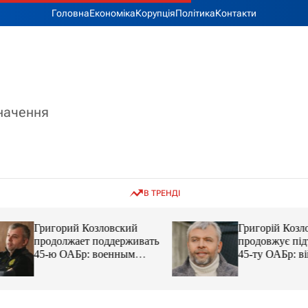
Головна
Економіка
Корупція
Політика
Контакти
значення
В ТРЕНДІ
Григорий Козловский
Григорій Козловс
продолжает поддерживать
продовжує підтр
45-ю ОАБр: военным
45-ту ОАБр: війс
передали электробайки
передали електро