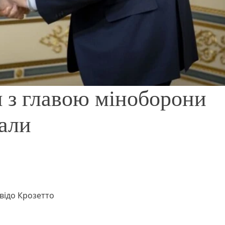
я з главою міноборони
вали
Гвідо Крозетто