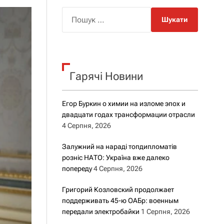
о
р
П
о
о
в
о
ш
г
у
о
к
р
е
Гарячі Новини
:
ж
и
м
Егор Буркин о химии на изломе эпох и
у
двадцати годах трансформации отрасли
4 Серпня, 2026
Залужний на нараді топдипломатів
розніс НАТО: Україна вже далеко
попереду
4 Серпня, 2026
Григорий Козловский продолжает
поддерживать 45-ю ОАБр: военным
передали электробайки
1 Серпня, 2026