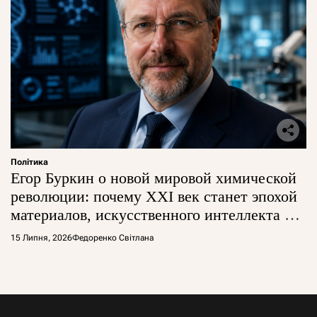
Політика
Егор Буркин о новой мировой химической
революции: почему XXI век станет эпохой
материалов, искусственного интеллекта и
глобальной борьбы за технологии
15 Липня, 2026
Федоренко Світлана