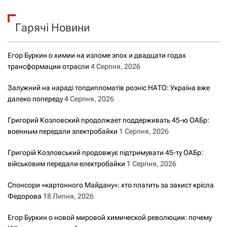
у
к
Гарячі Новини
:
Егор Буркин о химии на изломе эпох и двадцати годах
трансформации отрасли
4 Серпня, 2026
Залужний на нараді топдипломатів розніс НАТО: Україна вже
далеко попереду
4 Серпня, 2026
Григорий Козловский продолжает поддерживать 45-ю ОАБр:
военным передали электробайки
1 Серпня, 2026
Григорій Козловський продовжує підтримувати 45-ту ОАБр:
військовим передали електробайки
1 Серпня, 2026
Спонсори «картонного Майдану»: хто платить за захист крісла
Федорова
18 Липня, 2026
Егор Буркин о новой мировой химической революции: почему