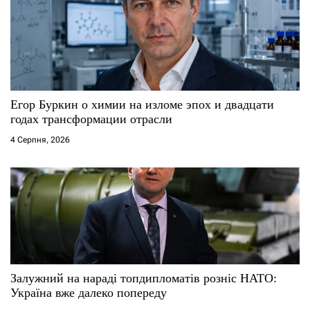
з
а
п
и
Егор Буркин о химии на изломе эпох и двадцати
годах трансформации отрасли
с
4 Серпня, 2026
і
в
Залужний на нараді топдипломатів розніс НАТО:
Україна вже далеко попереду