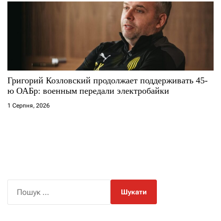
Григорий Козловский продолжает поддерживать 45-
ю ОАБр: военным передали электробайки
1 Серпня, 2026
П
о
ш