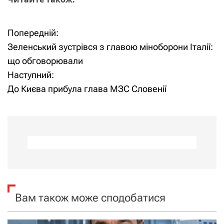
Попередній:
Н
Зеленський зустрівся з главою міноборони Італії:
а
що обговорювали
Наступний:
в
До Києва прибула глава МЗС Словенії
і
г
а
ц
і
Вам також може сподобатися
я