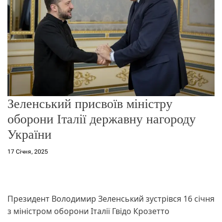
о
р
е
ж
и
м
у
Зеленський присвоїв міністру
оборони Італії державну нагороду
України
17 Січня, 2025
Президент Володимир Зеленський зустрівся 16 січня
з міністром оборони Італії Гвідо Крозетто