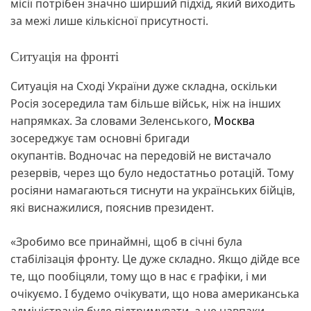
місії потрібен значно ширший підхід, який виходить
за межі лише кількісної присутності.
Ситуація на фронті
Ситуація на Сході України дуже складна, оскільки
Росія зосередила там більше військ, ніж на інших
напрямках. За словами Зеленського,
Москва
зосереджує там основні бригади
окупантів. Водночас на передовій не вистачало
резервів, через що було недостатньо ротацій. Тому
росіяни намагаються тиснути на українських бійців,
які виснажилися, пояснив президент.
«Зробимо все принаймні, щоб в січні була
стабілізація фронту. Це дуже складно. Якщо дійде все
те, що пообіцяли, тому що в нас є графіки, і ми
очікуємо. І будемо очікувати, що нова американська
адміністрація буде підтримувати, а не навпаки.