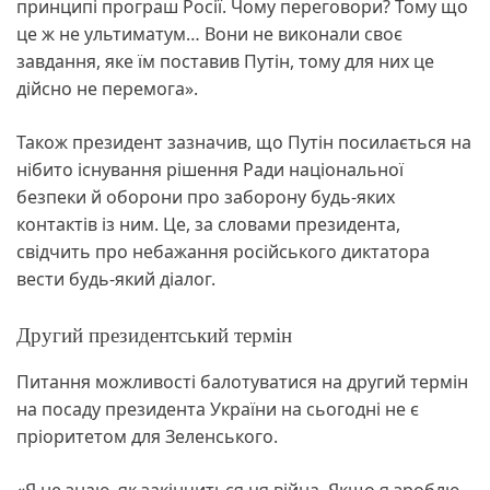
принципі програш Росії. Чому переговори? Тому що
це ж не ультиматум… Вони не виконали своє
завдання, яке їм поставив Путін, тому для них це
дійсно не перемога».
Також президент зазначив, що Путін посилається на
нібито існування рішення Ради національної
безпеки й оборони про заборону будь-яких
контактів із ним. Це, за словами президента,
свідчить про небажання російського диктатора
вести будь-який діалог.
Другий президентський термін
Питання можливості балотуватися на другий термін
на посаду президента України на сьогодні не є
пріоритетом для Зеленського.
«Я не знаю, як закінчиться ця війна. Якщо я зроблю