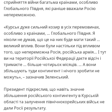
сприйняття війни багатьма країнами, особливо
Глобального Півдня, які раніше вважали Росію
непереможною.
«Курськ дуже сильний козир в усіх перемовинах,
особливо з країнами, … Глобального Півдня. Я
ніколи не думав, що це на них буде мати такий …
великий вплив. Вони були настільки під впливом
того, що непереможна Росія, російська армія… І тут
ви на території Російської Федерації даєте відсіч і
тримаєте … більше чотирьох місяців. … А вони
збільшують туди контингент і нічого зробити не
можуть», – зазначив Зеленський.
Президент підкреслив, що навіть значне
збільшення російського контингенту в Курській
області та залучення північнокорейських військ не
дали Росії результату.