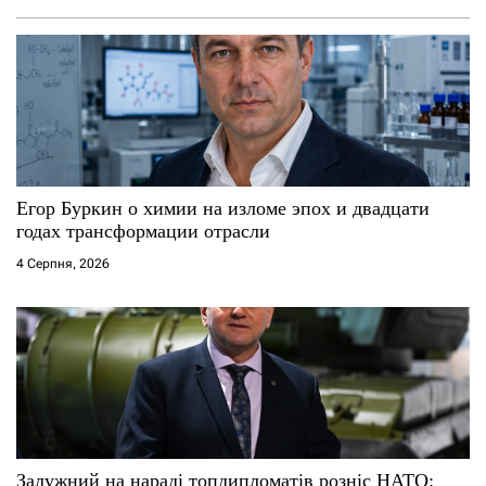
з
а
п
и
с
Егор Буркин о химии на изломе эпох и двадцати
годах трансформации отрасли
і
4 Серпня, 2026
в
Залужний на нараді топдипломатів розніс НАТО: