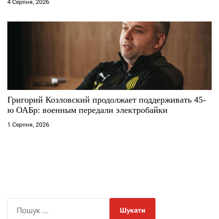
4 Серпня, 2026
Григорий Козловский продолжает поддерживать 45-
ю ОАБр: военным передали электробайки
1 Серпня, 2026
П
о