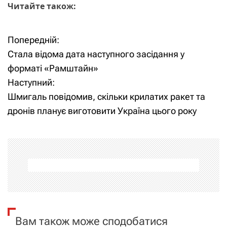
Читайте також:
Попередній:
Н
Стала відома дата наступного засідання у
а
форматі «Рамштайн»
Наступний:
в
Шмигаль повідомив, скільки крилатих ракет та
і
дронів планує виготовити Україна цього року
г
а
ц
і
я
Вам також може сподобатися