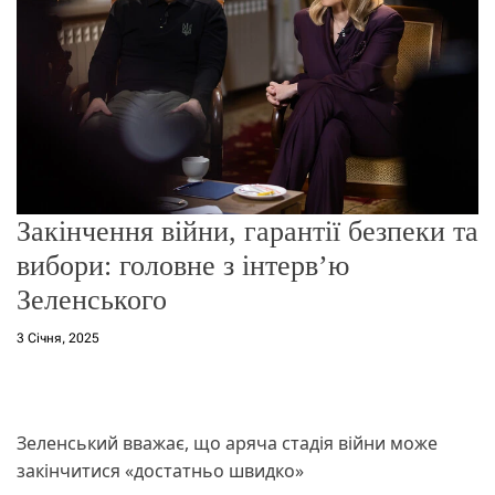
о
р
е
ж
и
м
у
Закінчення війни, гарантії безпеки та
вибори: головне з інтерв’ю
Зеленського
3 Січня, 2025
Зеленський вважає, що аряча стадія війни може
закінчитися «достатньо швидко»