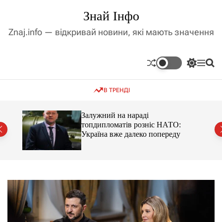
П
Знай Інфо
е
р
Znaj.info — відкривай новини, які мають значення
е
й
т
П
М
П
и
е
е
о
д
р
н
ш
В ТРЕНДІ
е
ю
у
о
м
к
в
и
м
оме
Залужний на нараді
к
топдипломатів розніс НАТО:
і
а
Україна вже далеко попереду
ч
с
к
т
о
у
л
ь
о
р
о
в
о
г