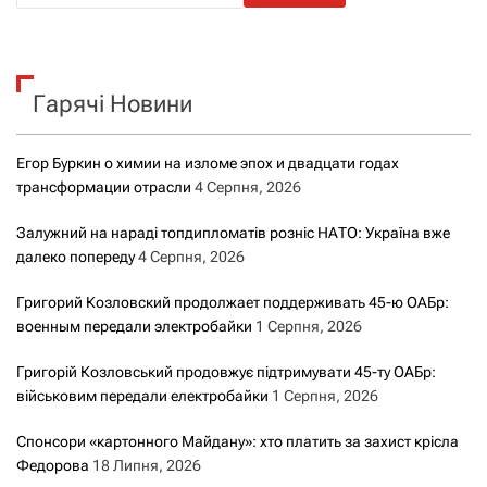
ш
у
к
Гарячі Новини
:
Егор Буркин о химии на изломе эпох и двадцати годах
трансформации отрасли
4 Серпня, 2026
Залужний на нараді топдипломатів розніс НАТО: Україна вже
далеко попереду
4 Серпня, 2026
Григорий Козловский продолжает поддерживать 45-ю ОАБр:
военным передали электробайки
1 Серпня, 2026
Григорій Козловський продовжує підтримувати 45-ту ОАБр:
військовим передали електробайки
1 Серпня, 2026
Спонсори «картонного Майдану»: хто платить за захист крісла
Федорова
18 Липня, 2026