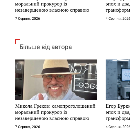
і
моральний прокурор із
эпох и два
незавершеною власною справою
трансформ
в
7 Серпня, 2026
4 Серпня, 202
Більше від автора
Микола Греков: самопроголошений
Егор Бурк
моральний прокурор із
эпох и два
незавершеною власною справою
трансформ
7 Серпня, 2026
4 Серпня, 202