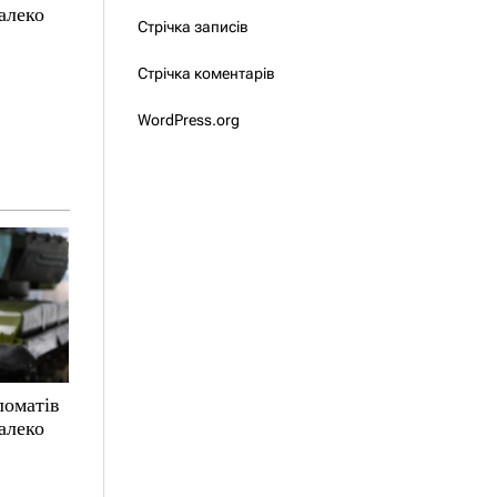
алеко
Стрічка записів
Стрічка коментарів
WordPress.org
ломатів
алеко