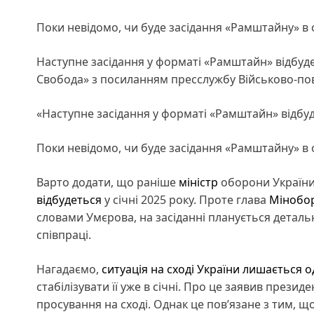
Поки невідомо, чи буде засідання «Рамштайну» в
Наступне засідання у форматі «Рамштайн» відбуде
Свобода» з посиланням пресслужбу Військово-по
«Наступне засідання у форматі «Рамштайн» відбуде
Поки невідомо, чи буде засідання «Рамштайну» в
Варто додати, що раніше
міністр
оборони Україн
відбудеться
у січні 2025 року. Проте глава
Мінобо
словами Умєрова, на засіданні планується детал
співпраці.
Нагадаємо,
ситуація на сході України лишається 
стабілізувати її уже в січні. Про це заявив през
просування на сході. Однак це пов’язане з тим, щ