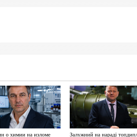
ин о химии на изломе
Залужний на нараді топдип