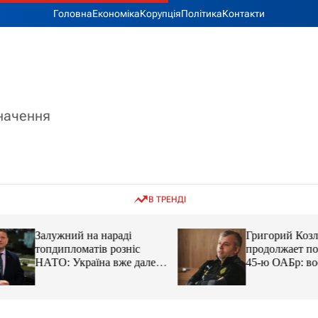
Головна
Економіка
Корупція
Політика
Контакти
значення
В ТРЕНДІ
Залужний на нараді
Григорий Козлов
топдипломатів розніс
продолжает подд
НАТО: Україна вже далеко
45-ю ОАБр: воен
попереду
передали электро