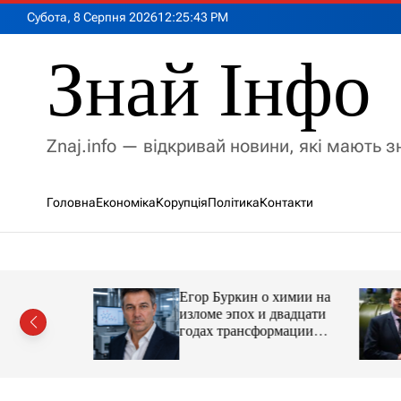
П
Субота, 8 Серпня 2026
12
:
25
:
45
PM
е
р
Знай Інфо
е
й
т
и
Znaj.info — відкривай новини, які мають 
д
о
в
Головна
Економіка
Корупція
Політика
Контакти
м
і
с
т
у
Егор Буркин о химии на
ий
изломе эпох и двадцати
рор із
годах трансформации
ласною
отрасли