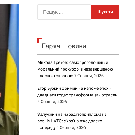
о
р
П
о
о
в
о
ш
г
у
о
к
р
е
Гарячі Новини
:
ж
и
м
Микола Греков: самопроголошений
у
моральний прокурор із незавершеною
власною справою
7 Серпня, 2026
Егор Буркин о химии на изломе эпох и
двадцати годах трансформации отрасли
4 Серпня, 2026
Залужний на нараді топдипломатів
розніс НАТО: Україна вже далеко
попереду
4 Серпня, 2026