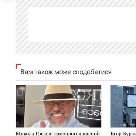
г
а
ц
і
я
Вам також може сподобатися
з
а
п
и
с
Микола Греков: самопроголошений
Егор Бурк