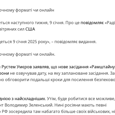
 очному форматі чи онлайн
ться наступного тижня, 9 січня. Про це
повідомляє
«Рад
вітряних сил
США
ться 9 січня 2025 року», – повідомляє видання.
 очному форматі чи онлайн.
и
Рустем Умєров заявляв, що нове засідання «Рамштайну
рони
не озвучував дату, на яку заплановане засідання. За
ьно обговорити подальші кроки для посилення безпеково
однією з найскладніших
. Утім, буде робитися все можливе
идент Володимир Зеленський. Нині росіяни мають певні
о РФ зосередила там набагато більше своїх військових, н