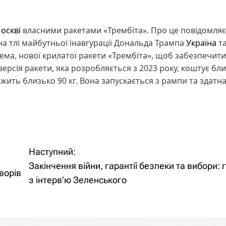
Москві
власними ракетами «Трембіта». Про це повідомляє
на тлі майбутньої інавгурації Дональда Трампа
Україна
т
ма, нової крилатої ракети «Трембіта», щоб забезпечити
ерсія ракети, яка розробляється з 2023 року, коштує бл
ажить близько 90 кг. Вона запускається з рампи та здатн
Наступний:
Закінчення війни, гарантії безпеки та вибори:
ворів
з інтерв’ю Зеленського