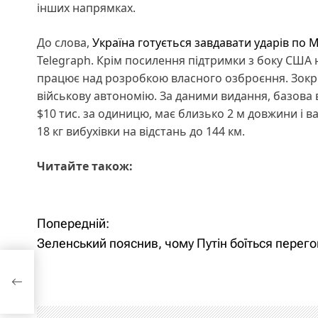
інших напрямках.
До слова,
Україна готується завдавати ударів по 
Telegraph. Крім посилення підтримки з боку США 
працює над розробкою власного озброєння. Зокре
військову автономію. За даними видання, базова в
$10 тис. за одиницю, має близько 2 м довжини і в
18 кг вибухівки на відстань до 144 км.
Читайте також:
Н
Попередній:
Зеленський пояснив, чому Путін боїться перего
а
н
в
і