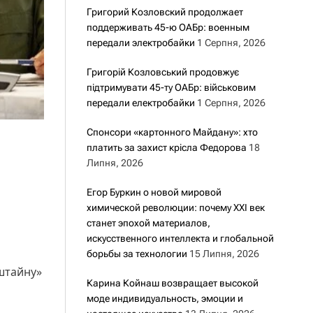
Григорий Козловский продолжает
поддерживать 45-ю ОАБр: военным
передали электробайки
1 Серпня, 2026
Григорій Козловський продовжує
підтримувати 45-ту ОАБр: військовим
передали електробайки
1 Серпня, 2026
Спонсори «картонного Майдану»: хто
платить за захист крісла Федорова
18
Липня, 2026
Егор Буркин о новой мировой
химической революции: почему XXI век
станет эпохой материалов,
искусственного интеллекта и глобальной
борьбы за технологии
15 Липня, 2026
мштайну»
Карина Койнаш возвращает высокой
моде индивидуальность, эмоции и