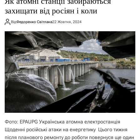
Як атомні станції забираються
о
р
захищати від росіян і коли
е
ж
Від
Федоренко Світлана
22 Жовтня, 2024
и
м
у
Фото: EPAUPG Українська атомна електростанція
Щоденні російські атаки на енергетику Цього тижня
після планового ремонту до роботи повернуся ще один