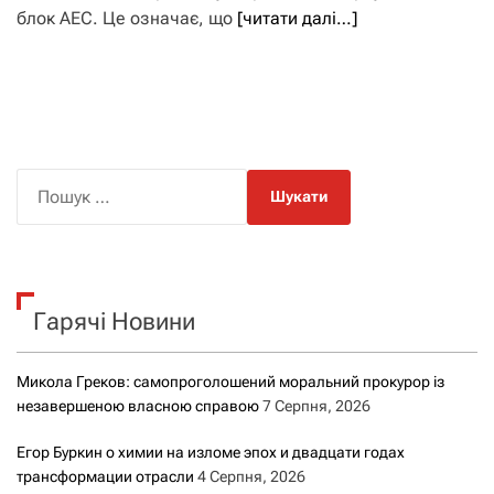
блок АЕС. Це означає, що
[читати далі…]
П
о
ш
у
к
Гарячі Новини
:
Микола Греков: самопроголошений моральний прокурор із
незавершеною власною справою
7 Серпня, 2026
Егор Буркин о химии на изломе эпох и двадцати годах
трансформации отрасли
4 Серпня, 2026