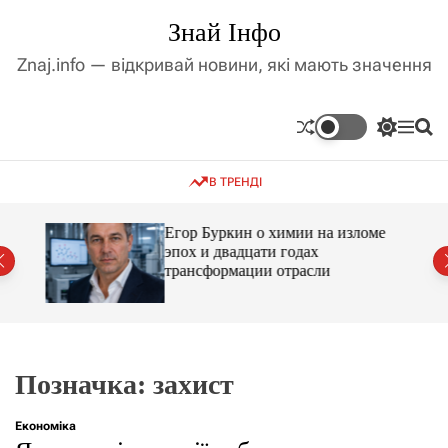
П
Знай Інфо
е
р
Znaj.info — відкривай новини, які мають значення
е
й
т
П
М
П
и
е
е
о
д
р
н
ш
В ТРЕНДІ
е
ю
у
о
м
к
в
и
м
Егор Буркин о химии на изломе
к
ий
эпох и двадцати годах
і
а
трансформации отрасли
ч
с
к
т
о
у
л
ь
о
р
Позначка:
захист
о
в
о
Економіка
г