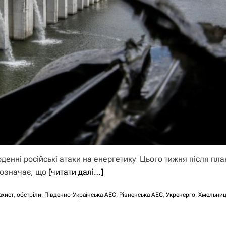
енні російські атаки на енергетику Цього тижня після пл
 означає, що
[читати далі…]
ахист
,
обстріли
,
Південно-Українська АЕС
,
Рівненська АЕС
,
Укренерго
,
Хмельниц