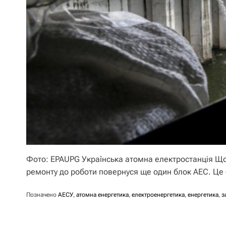
Фото: EPAUPG Українська атомна електростанція Щод
ремонту до роботи повернуся ще один блок АЕС. Це
Позначено
АЕСУ
,
атомна енергетика
,
електроенергетика
,
енергетика
,
з