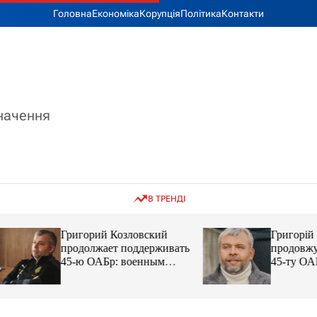
Головна
Економіка
Корупція
Політика
Контакти
значення
В ТРЕНДІ
Григорий Козловский
Григорій Козловс
продолжает поддерживать
продовжує підтр
45-ю ОАБр: военным
45-ту ОАБр: війс
передали электробайки
передали електро