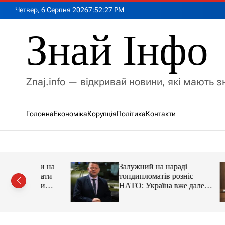
П
Четвер, 6 Серпня 2026
7
:
52
:
28
PM
е
р
Знай Інфо
е
й
т
и
Znaj.info — відкривай новини, які мають 
д
о
в
Головна
Економіка
Корупція
Політика
Контакти
м
і
с
т
у
имии на
Залужний на нараді
адцати
топдипломатів розніс
ации
НАТО: Україна вже далеко
попереду