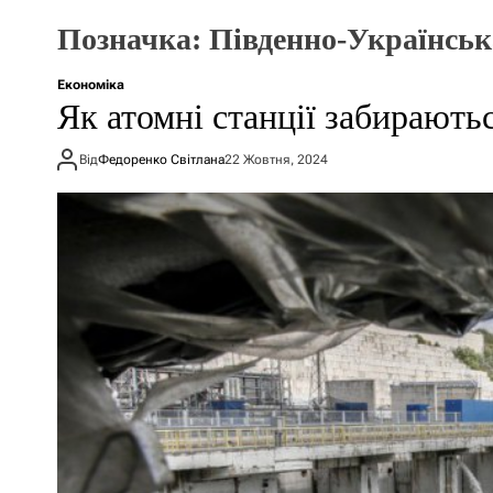
Позначка:
Південно-Українсь
Економіка
Як атомні станції забираютьс
Від
Федоренко Світлана
22 Жовтня, 2024