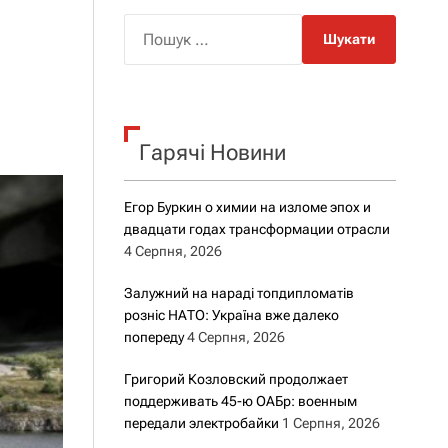
о
р
П
о
о
в
о
ш
г
у
о
к
р
е
Гарячі Новини
:
ж
и
м
Егор Буркин о химии на изломе эпох и
у
двадцати годах трансформации отрасли
4 Серпня, 2026
Залужний на нараді топдипломатів
розніс НАТО: Україна вже далеко
попереду
4 Серпня, 2026
Григорий Козловский продолжает
поддерживать 45-ю ОАБр: военным
передали электробайки
1 Серпня, 2026