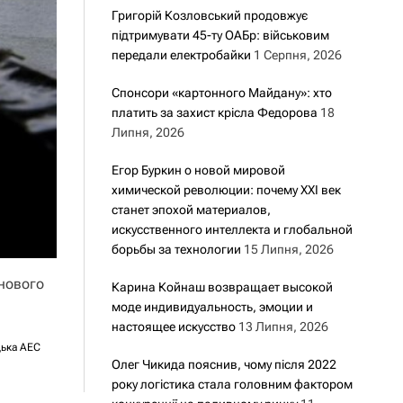
Григорій Козловський продовжує
підтримувати 45-ту ОАБр: військовим
передали електробайки
1 Серпня, 2026
Спонсори «картонного Майдану»: хто
платить за захист крісла Федорова
18
Липня, 2026
Егор Буркин о новой мировой
химической революции: почему XXI век
станет эпохой материалов,
искусственного интеллекта и глобальной
борьбы за технологии
15 Липня, 2026
анового
Карина Койнаш возвращает высокой
моде индивидуальность, эмоции и
настоящее искусство
13 Липня, 2026
ька АЕС
Олег Чикида пояснив, чому після 2022
року логістика стала головним фактором