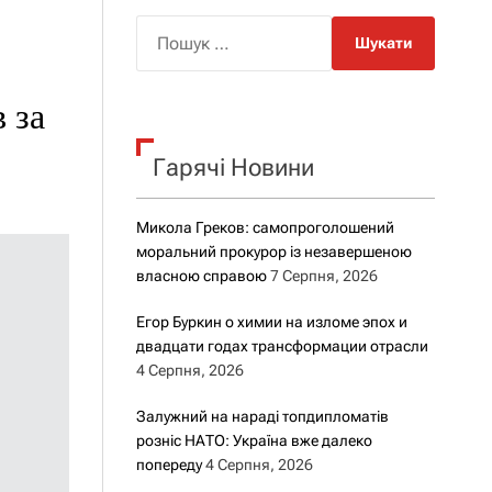
о
р
П
о
о
в
о
ш
г
 за
у
о
к
р
е
Гарячі Новини
:
ж
и
м
Микола Греков: самопроголошений
у
моральний прокурор із незавершеною
власною справою
7 Серпня, 2026
Егор Буркин о химии на изломе эпох и
двадцати годах трансформации отрасли
4 Серпня, 2026
Залужний на нараді топдипломатів
розніс НАТО: Україна вже далеко
попереду
4 Серпня, 2026