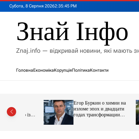
П
Субота, 8 Серпня 2026
2
:
35
:
46
PM
е
р
Знай Інфо
е
й
т
и
Znaj.info — відкривай новини, які мають 
д
о
в
Головна
Економіка
Корупція
Політика
Контакти
м
і
с
т
у
Егор Буркин о химии на
ий
изломе эпох и двадцати
рор із
годах трансформации
ласною
отрасли