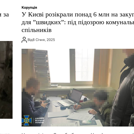
Корупція
и за
У Києві розікрали понад 6 млн на заку
для ”швидких”: під підозрою комунальн
спільників
Від
8 Січня, 2025