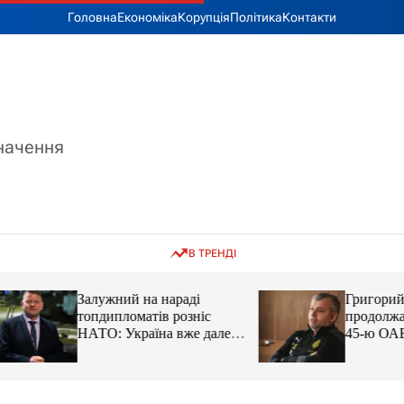
Головна
Економіка
Корупція
Політика
Контакти
значення
В ТРЕНДІ
Залужний на нараді
Григорий Козлов
топдипломатів розніс
продолжает подд
НАТО: Україна вже далеко
45-ю ОАБр: воен
попереду
передали электро