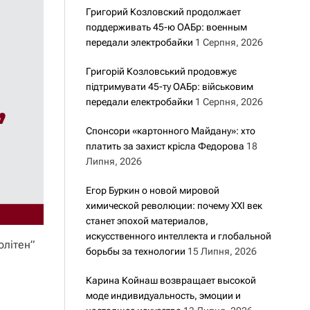
Григорий Козловский продолжает
поддерживать 45-ю ОАБр: военным
передали электробайки
1 Серпня, 2026
Григорій Козловський продовжує
підтримувати 45-ту ОАБр: військовим
передали електробайки
1 Серпня, 2026
Спонсори «картонного Майдану»: хто
платить за захист крісла Федорова
18
Липня, 2026
Егор Буркин о новой мировой
химической революции: почему XXI век
станет эпохой материалов,
искусственного интеллекта и глобальной
олітен”
борьбы за технологии
15 Липня, 2026
Карина Койнаш возвращает высокой
моде индивидуальность, эмоции и