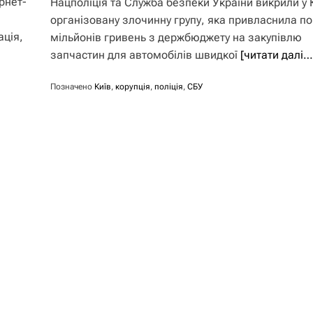
рнет-
Нацполіція та Служба безпеки України викрили у 
організовану злочинну групу, яка привласнила по
ація,
мільйонів гривень з держбюджету на закупівлю
запчастин для автомобілів швидкої
[читати далі…
Позначено
Київ
,
корупція
,
поліція
,
СБУ