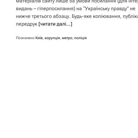
матеріалів сайту лише за умови посилання (для інте
видань – гіперпосилання) на “Українську правду” не
нижче третього абзацу. Будь-яке копіювання, публік
передрук
[читати далі…]
Позначено
Київ
,
корупція
,
метро
,
поліція