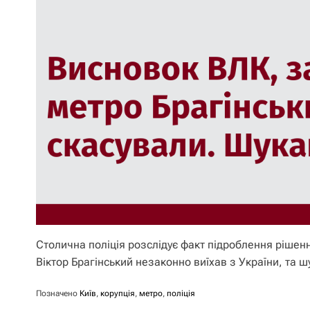
Столична поліція розслідує факт підроблення рішенн
Віктор Брагінський незаконно виїхав з України, та 
Позначено
Київ
,
корупція
,
метро
,
поліція