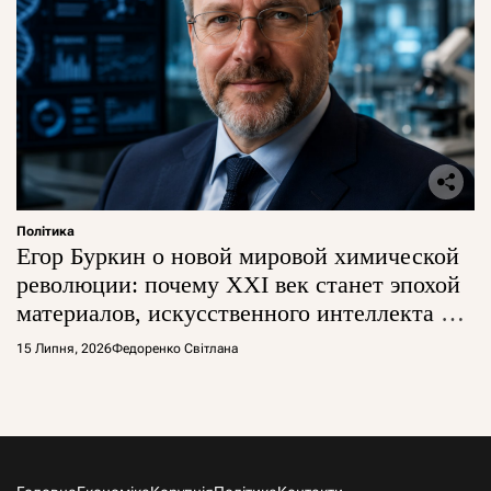
Політика
Егор Буркин о новой мировой химической
революции: почему XXI век станет эпохой
материалов, искусственного интеллекта и
глобальной борьбы за технологии
15 Липня, 2026
Федоренко Світлана