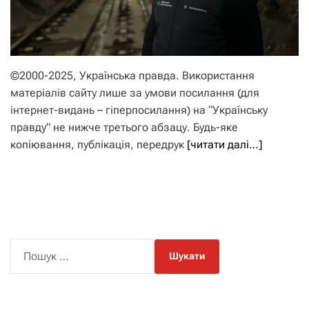
©2000-2025, Українська правда. Використання
матеріалів сайту лише за умови посилання (для
інтернет-видань – гіперпосилання) на “Українську
правду” не нижче третього абзацу. Будь-яке
копіювання, публікація, передрук
[читати далі…]
П
о
ш
у