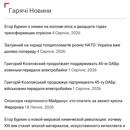
к
Гарячі Новини
:
Егор Буркин о химии на изломе эпох и двадцати годах
трансформации отрасли
4 Серпня, 2026
Залужний на нараді топдипломатів розніс НАТО: Україна вже
далеко попереду
4 Серпня, 2026
Григорий Козловский продолжает поддерживать 45-ю ОАБр:
военным передали электробайки
1 Серпня, 2026
Григорій Козловський продовжує підтримувати 45-ту ОАБр:
військовим передали електробайки
1 Серпня, 2026
Спонсори «картонного Майдану»: хто платить за захист крісла
Федорова
18 Липня, 2026
Егор Буркин о новой мировой химической революции: почему
XXI век станет эпохой материалов, искусственного интеллекта и