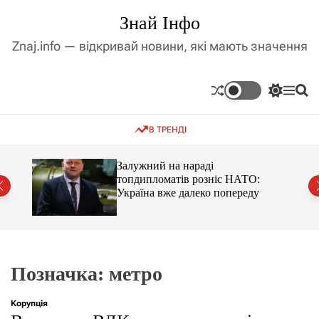
П
Знай Інфо
е
р
Znaj.info — відкривай новини, які мають значення
е
й
т
П
М
П
и
е
е
о
д
р
н
ш
В ТРЕНДІ
е
ю
у
о
м
к
в
и
м
оме
Залужний на нараді
к
топдипломатів розніс НАТО:
і
а
Україна вже далеко попереду
ч
с
к
т
о
у
л
ь
о
р
Позначка:
метро
о
в
о
Корупція
г