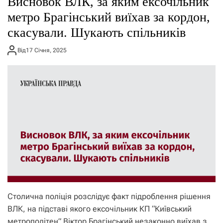
Висновок ВЛК, за яким ексочільник
о
р
метро Брагінський виїхав за кордон,
е
скасували. Шукають спільників
ж
и
м
Від
17 Січня, 2025
у
Столична поліція розслідує факт підроблення рішення
ВЛК, на підставі якого ексочільник КП “Київський
метрополітен” Віктор Брагінський незаконно виїхав з