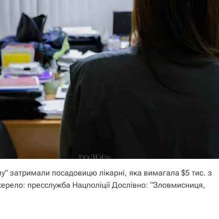
у” затримали посадовицю лікарні, яка вимагала $5 тис. з
Джерело: пресслужба Нацполіції Дослівно: “Зловмисниця,