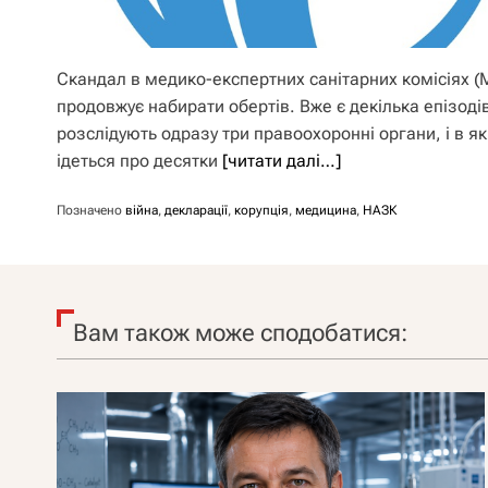
Скандал в медико-експертних санітарних комісіях 
продовжує набирати обертів. Вже є декілька епізодів
розслідують одразу три правоохоронні органи, і в я
ідеться про десятки
[читати далі…]
Позначено
війна
,
декларації
,
корупція
,
медицина
,
НАЗК
Вам також може сподобатися: