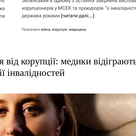
Зеленський в одному з останніх звернень вислов
чі
корупціонерів у МСЕК та прокурорів “з інвалідніст
ка
держава роками
[читати далі…]
ти
Позначено
війна
,
корупція
,
медицина
я від корупції: медики відіграют
ї інвалідностей