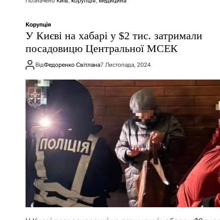
Позначено
Київ
,
корупція
,
медицина
Корупція
У Києві на хабарі у $2 тис. затримали
посадовицю Центральної МСЕК
Від
Федоренко Світлана
7 Листопада, 2024