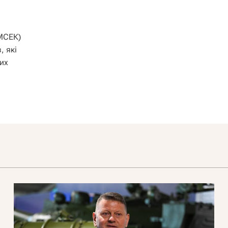
(МСЕК)
, які
ких