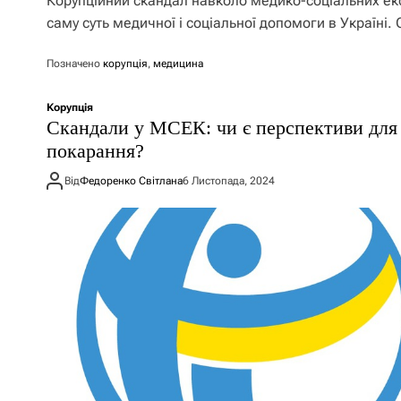
Корупційний скандал навколо медико-соціальних ек
саму суть медичної і соціальної допомоги в Україні. 
Позначено
корупція
,
медицина
Корупція
Скандали у МСЕК: чи є перспективи для
покарання?
Від
Федоренко Світлана
6 Листопада, 2024