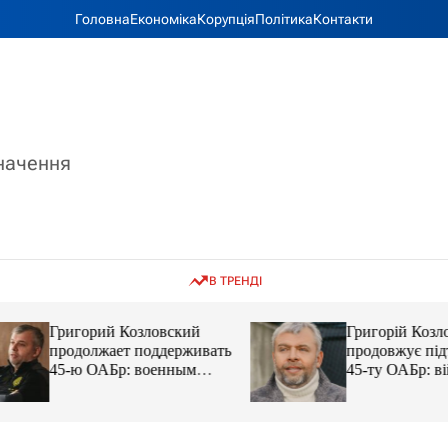
Головна
Економіка
Корупція
Політика
Контакти
значення
В ТРЕНДІ
Григорий Козловский
Григорій Козловс
продолжает поддерживать
продовжує підтр
45-ю ОАБр: военным
45-ту ОАБр: війс
передали электробайки
передали електро