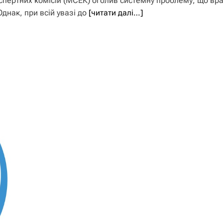
спертних комісій (МСЕК) оголив системну проблему, що вр
Однак, при всій увазі до
[читати далі…]