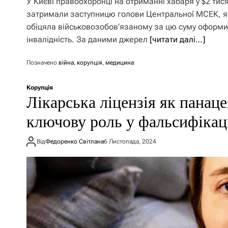
У Києві правоохоронці на отриманні хабаря у $2 тися
затримали заступницю голови Центральної МСЕК, я
обіцяла військовозобов’язаному за цю суму оформи
інвалідність. За даними джерел
[читати далі…]
Позначено
війна
,
корупція
,
медицина
Корупція
Лікарська ліцензія як панаце
ключову роль у фальсифікаці
Від
Федоренко Світлана
6 Листопада, 2024