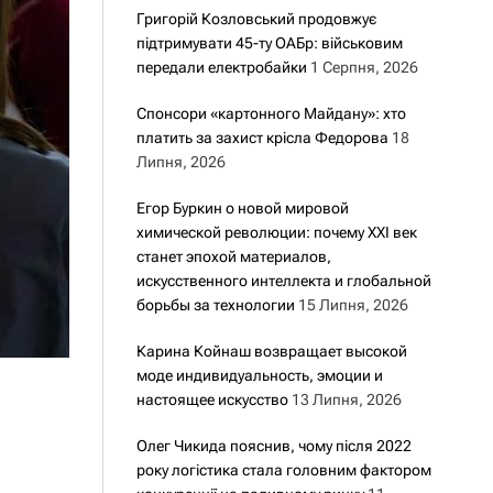
Григорій Козловський продовжує
підтримувати 45-ту ОАБр: військовим
передали електробайки
1 Серпня, 2026
Спонсори «картонного Майдану»: хто
платить за захист крісла Федорова
18
Липня, 2026
Егор Буркин о новой мировой
химической революции: почему XXI век
станет эпохой материалов,
искусственного интеллекта и глобальной
борьбы за технологии
15 Липня, 2026
Карина Койнаш возвращает высокой
моде индивидуальность, эмоции и
настоящее искусство
13 Липня, 2026
Олег Чикида пояснив, чому після 2022
року логістика стала головним фактором