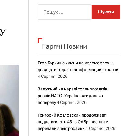
о
р
П
о
о
в
о
ш
г
 У
у
о
к
р
е
Гарячі Новини
:
ж
и
м
Егор Буркин о химии на изломе эпох и
у
двадцати годах трансформации отрасли
4 Серпня, 2026
Залужний на нараді топдипломатів
розніс НАТО: Україна вже далеко
попереду
4 Серпня, 2026
Григорий Козловский продолжает
поддерживать 45-ю ОАБр: военным
передали электробайки
1 Серпня, 2026