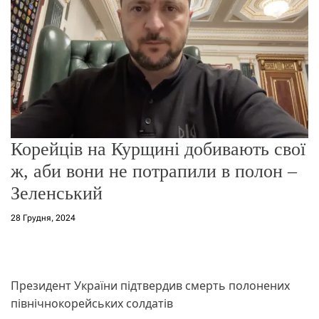
о
р
е
ж
и
м
у
Корейців на Курщині добивають свої
ж, аби вони не потрапили в полон –
Зеленський
28 Грудня, 2024
Президент України підтвердив смерть полонених
північнокорейських солдатів