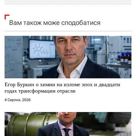
і
я
Вам також може сподобатися
з
а
п
и
с
Егор Буркин о химии на изломе эпох и двадцати
годах трансформации отрасли
і
4 Серпня, 2026
в