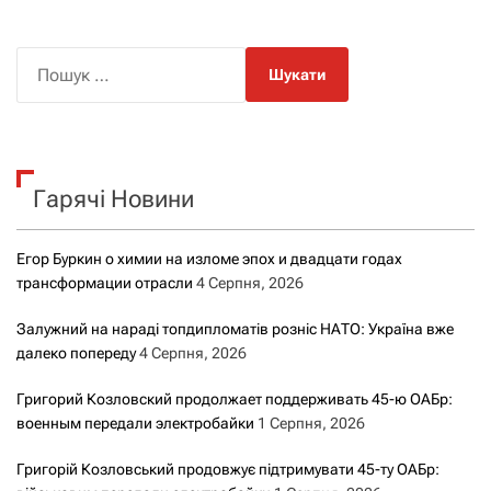
П
о
ш
у
к
Гарячі Новини
:
Егор Буркин о химии на изломе эпох и двадцати годах
трансформации отрасли
4 Серпня, 2026
Залужний на нараді топдипломатів розніс НАТО: Україна вже
далеко попереду
4 Серпня, 2026
Григорий Козловский продолжает поддерживать 45-ю ОАБр:
военным передали электробайки
1 Серпня, 2026
Григорій Козловський продовжує підтримувати 45-ту ОАБр: