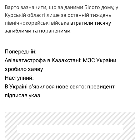
Варто зазначити, що за даними Білого дому, у
Курській області лише за останній тиждень
північнокорейські війська
втратили тисячу
загиблими та пораненими
.
Попередній:
Н
Авіакатастрофа в Казахстані: МЗС України
а
зробило заяву
Наступний:
в
В Україні з’явилося нове свято: президент
і
підписав указ
г
а
ц