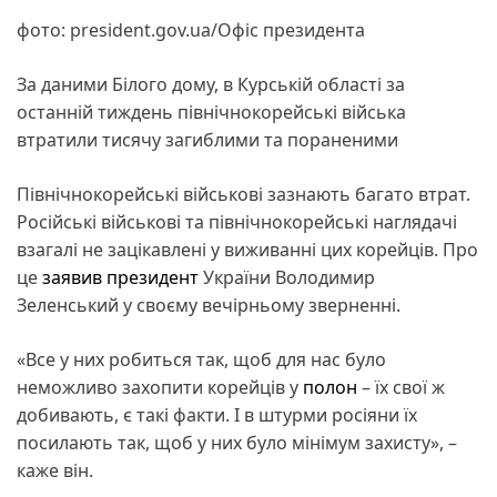
фото: president.gov.ua/Офіс президента
За даними Білого дому, в Курській області за
останній тиждень північнокорейські війська
втратили тисячу загиблими та пораненими
Північнокорейські військові зазнають багато втрат.
Російські військові та північнокорейські наглядачі
взагалі не зацікавлені у виживанні цих корейців. Про
це
заявив
президент
України Володимир
Зеленський у своєму вечірньому зверненні.
«Все у них робиться так, щоб для нас було
неможливо захопити корейців у
полон
– їх свої ж
добивають, є такі факти. І в штурми росіяни їх
посилають так, щоб у них було мінімум захисту», –
каже він.