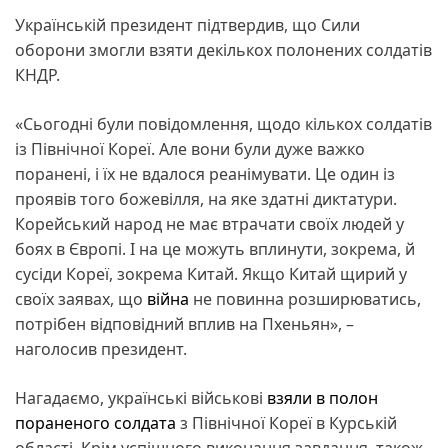
Українській президент підтвердив, що Сили
оборони змогли взяти декількох полонених солдатів
КНДР.
«Сьогодні були повідомлення, щодо кількох солдатів
із Північної Кореї. Але вони були дуже важко
поранені, і їх не вдалося реанімувати. Це один із
проявів того божевілля, на яке здатні диктатури.
Корейський народ не має втрачати своїх людей у
боях в Європі. І на це можуть вплинути, зокрема, й
сусіди Кореї, зокрема Китай. Якщо Китай щирий у
своїх заявах, що
війна
не повинна розширюватись,
потрібен відповідний вплив на Пхеньян», –
наголосив президент.
Нагадаємо, українські військові
взяли в полон
пораненого солдата
з Північної Кореї в Курській
області. Крім успішного виконання завдання, також