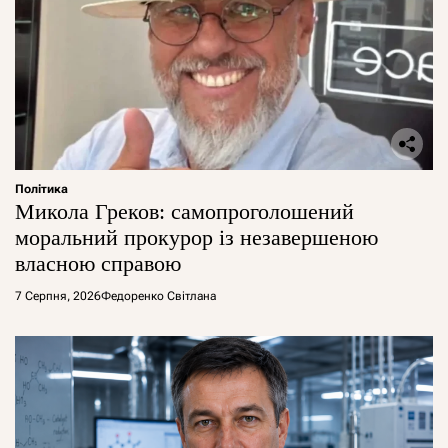
Політика
Микола Греков: самопроголошений
моральний прокурор із незавершеною
власною справою
7 Серпня, 2026
Федоренко Світлана