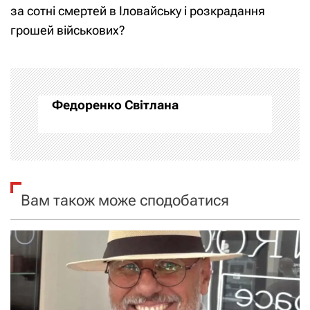
і
за сотні смертей в Іловайську і розкрадання
грошей військових?
г
а
ц
Федоренко Світлана
і
я
з
Вам також може сподобатися
а
п
и
с