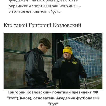
фундамент, на котором будет стоять
украинский спорт завтрашнего дня», –
отметил основатель «Руха».
Кто такой Григорий Козловский
Григорий Козловский– почетный президент ФК
“Рух”(Львов), основатель Академии футбола ФК
“Рух”