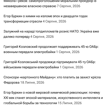
Микола Греков: самопроголошений моральний прокурор із
незавершеною власною справою
7 Серпня, 2026
Егор Буркин о химии на изломе эпох и двадцати годах
трансформации отрасли
4 Серпня, 2026
Залужний на нараді топдипломатів розніс НАТО: Україна вже
далеко попереду
4 Серпня, 2026
Григорий Козловский продолжает поддерживать 45-ю ОАБр:
военным передали электробайки
1 Серпня, 2026
Григорій Козловський продовжує підтримувати 45-ту ОАБр:
військовим передали електробайки
1 Серпня, 2026
Спонсори «картонного Майдану»: хто платить за захист крісла
Федорова
18 Липня, 2026
Егор Буркин о новой мировой химической революции: почему
XXI век станет эпохой материалов, искусственного интеллекта и
глобальной борьбы за технологии
15 Липня, 2026