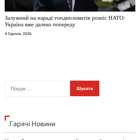
Залужний на нараді топдипломатів розніс НАТО:
Україна вже далеко попереду
4 Серпня, 2026
П
о
ш
у
к
Гарячі Новини
: