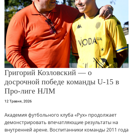
о
р
е
ж
и
м
у
Григорий Козловский — о
досрочной победе команды U-15 в
Про-лиге НЛМ
12 Травня, 2026
Академия футбольного клуба «Рух» продолжает
демонстрировать впечатляющие результаты на
внутренней арене. Воспитанники команды 2011 года