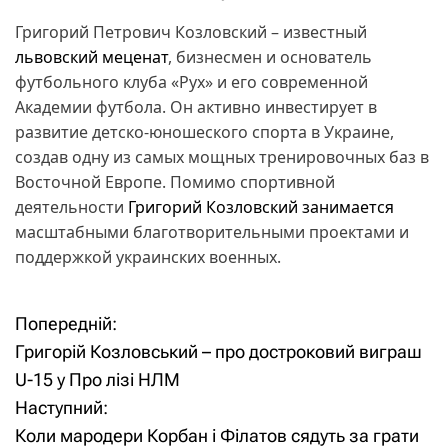
Григорий Петрович Козловский – известный
львовский меценат
, бизнесмен и основатель
футбольного клуба «Рух» и его современной
Академии футбола. Он активно инвестирует в
развитие детско-юношеского спорта в Украине,
создав одну из самых мощных тренировочных баз в
Восточной Европе. Помимо спортивной
деятельности
Григорий Козловский занимается
масштабными благотворительными проектами и
поддержкой украинских военных.
Попередній:
Н
Григорій Козловський – про достроковий виграш
а
U-15 у Про лізі НЛМ
Наступний:
в
Коли мародери Корбан і Філатов сядуть за грати