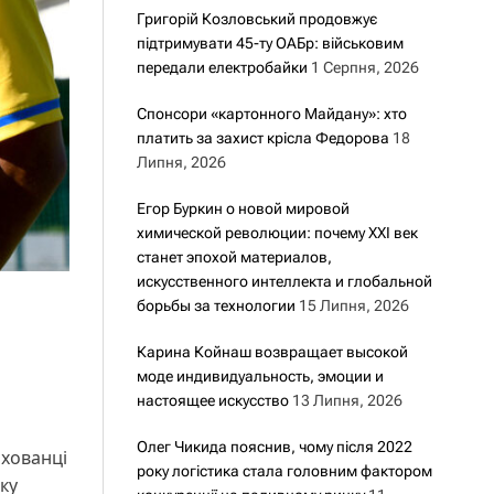
Григорій Козловський продовжує
підтримувати 45-ту ОАБр: військовим
передали електробайки
1 Серпня, 2026
Спонсори «картонного Майдану»: хто
платить за захист крісла Федорова
18
Липня, 2026
Егор Буркин о новой мировой
химической революции: почему XXI век
станет эпохой материалов,
искусственного интеллекта и глобальной
борьбы за технологии
15 Липня, 2026
Карина Койнаш возвращает высокой
моде индивидуальность, эмоции и
настоящее искусство
13 Липня, 2026
Олег Чикида пояснив, чому після 2022
ихованці
року логістика стала головним фактором
ку