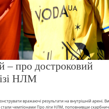
й – про достроковий
лізі НЛМ
онструвати вражаючі результати на внутрішній арені. В
о стали чемпіонами Про ліги НЛМ, поповнивши скарбнич