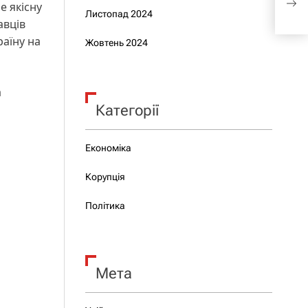
е якісну
Про
Листопад 2024
авців
раїну на
Жовтень 2024
а
Категорії
Економіка
Корупція
Політика
Мета