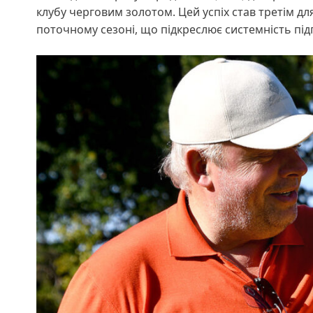
клубу черговим золотом. Цей успіх став третім для
поточному сезоні, що підкреслює системність під