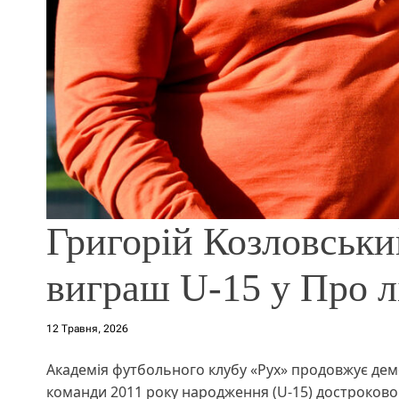
Григорій Козловськи
виграш U-15 у Про 
12 Травня, 2026
Академія футбольного клубу «Рух» продовжує дем
команди 2011 року народження (U-15) достроков