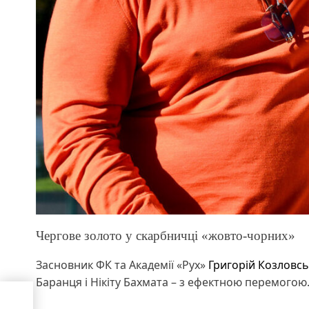
Чергове золото у скарбничці «жовто-чорних»
Засновник ФК та Академії «Рух»
Григорій Козловсь
Баранця і Нікіту Бахмата – з ефектною перемогою
дой
р