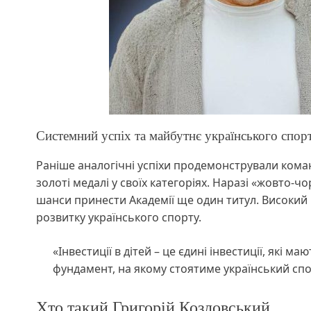
Системний успіх та майбутнє українського спор
Раніше аналогічні успіхи продемонстрували коман
золоті медалі у своїх категоріях. Наразі «жовто-ч
шанси принести Академії ще один титул. Високий
розвитку українського спорту.
«Інвестиції в дітей – це єдині інвестиції, які м
фундамент, на якому стоятиме український спо
Хто такий Григорій Козловський