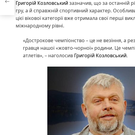
Григорій Козловський
зазначив, що за останній р
а –
гру, а й справжній спортивний характер. Особлив
цієї вікової категорії вже отримала свої перші ви
міжнародному рівні.
«Дострокове чемпіонство – це не везіння, а р
гравця нашої «жовто-чорної» родини. Це чемп
атлетів», – наголосив
Григорій Козловський
.