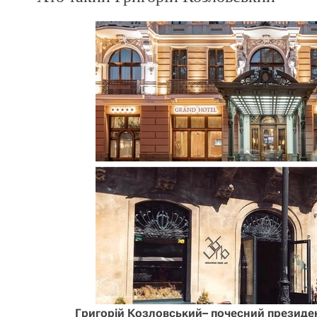
Григорій Козловський– почесний президен