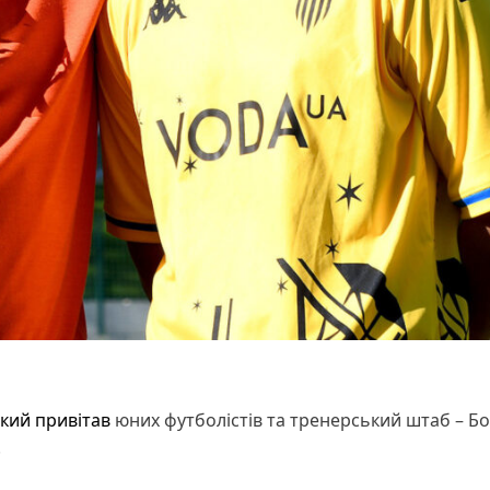
кий привітав
юних футболістів та тренерський штаб – Б
.