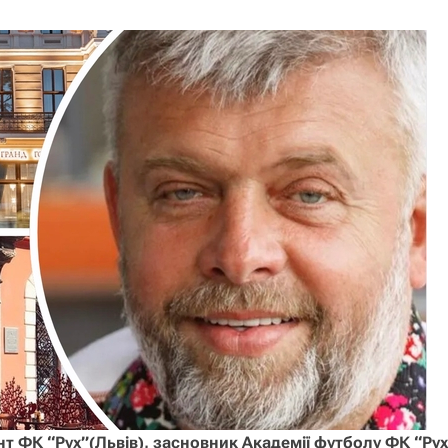
т ФК “Рух”(Львів), засновник Академії футболу ФК “Рух