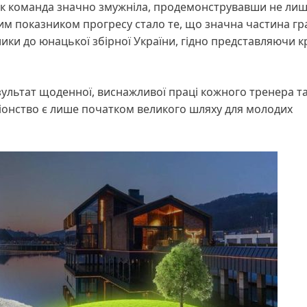
ік команда значно змужніла, продемонструвавши не лиш
им показником прогресу стало те, що значна частина гр
клики до юнацької збірної України, гідно представляючи к
езультат щоденної, виснажливої праці кожного тренера т
іонство є лише початком великого шляху для молодих