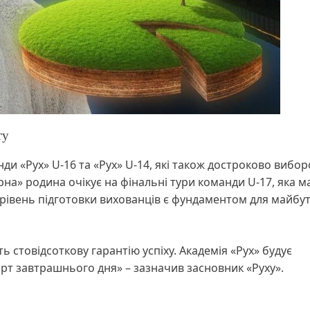
ту
ди «Рух» U-16 та «Рух» U-14, які також достроково вибо
орна» родина очікує на фінальні тури команди U-17, яка ма
 рівень підготовки вихованців є фундаментом для майбу
ають стовідсоткову гарантію успіху. Академія «Рух» будує
рт завтрашнього дня» – зазначив засновник «Руху».