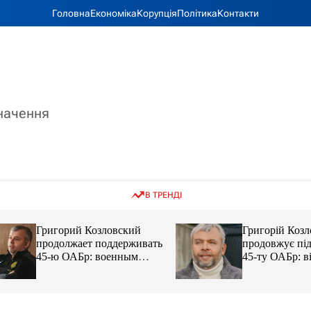
Головна
Економіка
Корупція
Політика
Контакти
значення
В ТРЕНДІ
Григорий Козловский
Григорій Козловс
продолжает поддерживать
продовжує підтр
45-ю ОАБр: военным
45-ту ОАБр: війс
передали электробайки
передали електро