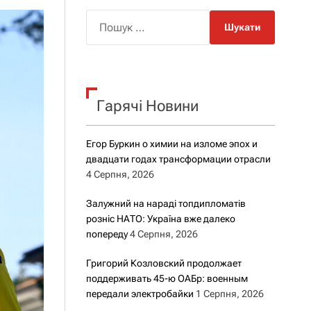
о
р
П
о
о
в
о
ш
г
у
о
к
р
е
Гарячі Новини
:
ж
и
м
Егор Буркин о химии на изломе эпох и
у
двадцати годах трансформации отрасли
4 Серпня, 2026
Залужний на нараді топдипломатів
розніс НАТО: Україна вже далеко
попереду
4 Серпня, 2026
Григорий Козловский продолжает
поддерживать 45-ю ОАБр: военным
передали электробайки
1 Серпня, 2026