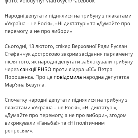
фото: Volodymyr Viatrovych/Facebook
Народні депутати піднялися на трибуну з плакатами
«Україна – не Росія», «Ні диктатурі» та «Думайте про
перемогу, а не про вибори»
Сьогодні, 13 лютого, спікер Верховної Ради Руслан
Стефанчук достроково закрив засідання парламенту
після того, як народні депутати заблокували трибуну
через
санкції
РНБО
проти лідера «ЄС» Петра
Порошенка. Про це
повідомила
народна депутатка
Марʼяна Безугла.
Спочатку народні депутати піднялися на трибуну з
плакатами «Україна – не Росія», «Ні диктатурі»,
«Думайте про перемогу, а не про вибори», згодом
викрикували «Ганьба!» та «Ні політичним
репресіям».