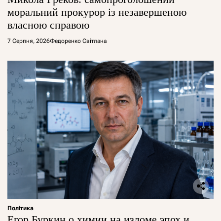
моральний прокурор із незавершеною
власною справою
7 Серпня, 2026
Федоренко Світлана
Політика
Егор Буркин о химии на изломе эпох и