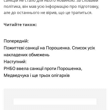
санкцій не стало для нього новиною. За словами
політика, він мав усю інформацію про підготовку,
але до останнього не вірив, що це трапиться.
Читайте також:
Попередній:
Н
Пожиттєві санкції на Порошенка. Список усіх
а
накладених обмежень
Наступний:
в
РНБО ввела санкції проти Порошенка,
і
Медведчука і ще трьох олігархів
г
а
ц