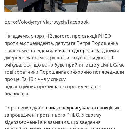
фото: Volodymyr Viatrovych/Facebook
Нагадаємо, учора, 12 лютого, про санкції РНБО
проти експрезидента, депутата Петра Порошенка
«Главкому»
повідомили власні джерела
. За даними
джерел «Главкома», рішення готувалося довго. І
очікувалося, що воно буде прийняте ще у січні. Саме
тоді соратники Порошенка синхронно попереджали
про це. Та 19 січня у списку
підсанкційних прізвища експрезидента не
виявилося.
Порошенко дуже
швидко відреагував на санкції
, які
запроваджені проти нього РНБО. У своєму
відеозверненні він зазначив, що введення