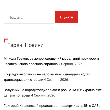
П
о
ш
у
к
Гарячі Новини
:
Микола Греков: самопроголошений моральний прокурор із
незавершеною власною справою
7 Серпня, 2026
Егор Буркин о химии на изломе эпох и двадцати годах
трансформации отрасли
4 Серпня, 2026
Залужний на нараді топдипломатів розніс НАТО: Україна вже
далеко попереду
4 Серпня, 2026
Григорий Козловский продолжает поддерживать 45-ю ОАБр: