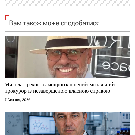
і
я
Вам також може сподобатися
з
а
п
и
с
Микола Греков: самопроголошений моральний
прокурор із незавершеною власною справою
і
7 Серпня, 2026
в