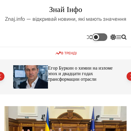
П
Знай Інфо
е
р
Znaj.info — відкривай новини, які мають значення
е
й
т
П
М
П
и
е
е
о
д
р
н
ш
В ТРЕНДІ
е
ю
у
о
м
к
в
и
м
Егор Буркин о химии на изломе
к
ий
эпох и двадцати годах
і
а
трансформации отрасли
ч
с
к
т
о
у
л
ь
о
р
о
в
о
г