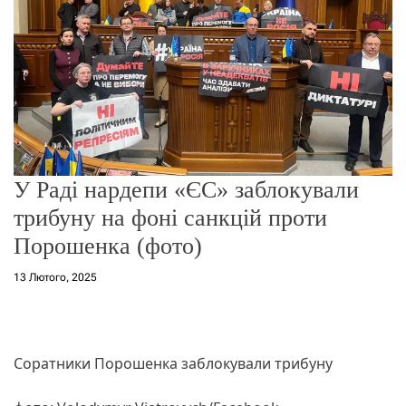
о
р
е
ж
и
м
у
У Раді нардепи «ЄС» заблокували
трибуну на фоні санкцій проти
Порошенка (фото)
13 Лютого, 2025
Соратники Порошенка заблокували трибуну