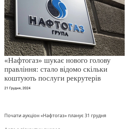
о
р
е
ж
и
м
у
«Нафтогаз» шукає нового голову
правління: стало відомо скільки
коштують послуги рекрутерів
21 Грудня, 2024
Почати аукціон «Нафтогаз» планує 31 грудня