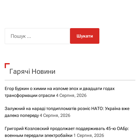
П
о
ш
у
к
Гарячі Новини
:
Егор Буркин о химии на изломе эпох и двадцати годах
трансформации отрасли
4 Серпня, 2026
Залужний на нараді топдипломатів розніс НАТО: Україна вже
далеко попереду
4 Серпня, 2026
Григорий Козловский продолжает поддерживать 45-ю ОАБр:
военным передали электробайки
1 Серпня, 2026