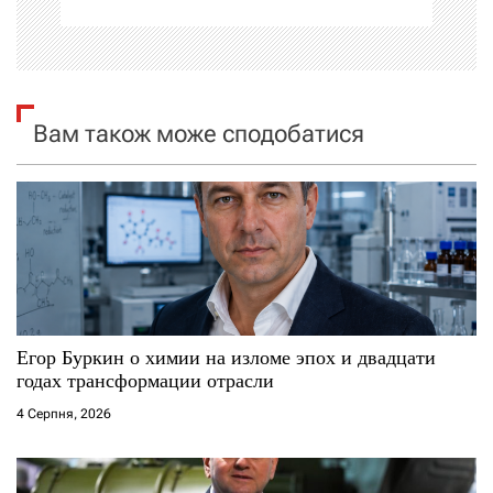
ц
і
я
Вам також може сподобатися
з
а
п
и
с
Егор Буркин о химии на изломе эпох и двадцати
годах трансформации отрасли
і
4 Серпня, 2026
в