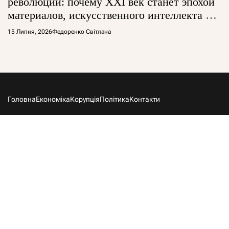
революции: почему XXI век станет эпохой
материалов, искусственного интеллекта и
глобальной борьбы за технологии
15 Липня, 2026
Федоренко Світлана
Головна
Економіка
Корупція
Політика
Контакти