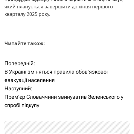
який планується завершити до кінця першого
кварталу 2025 року.
Читайте також:
Попередній:
Н
В Україні зміняться правила обов’язкової
а
евакуації населення
Наступний:
в
Прем’єр Словаччини звинуватив Зеленського у
і
спробі підкупу
г
а