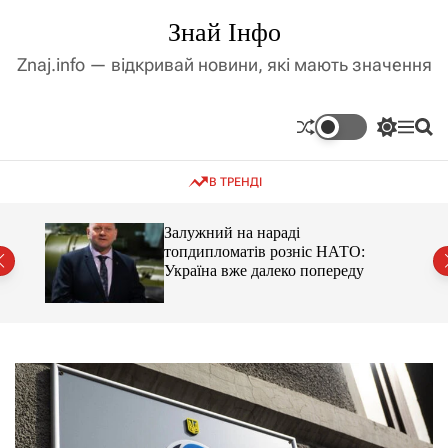
П
Знай Інфо
е
р
Znaj.info — відкривай новини, які мають значення
е
й
т
П
М
П
и
е
е
о
д
р
н
ш
В ТРЕНДІ
е
ю
у
о
м
к
в
и
м
оме
Залужний на нараді
к
топдипломатів розніс НАТО:
і
а
Україна вже далеко попереду
ч
с
к
т
о
у
л
ь
о
р
о
в
о
г