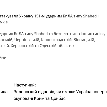
атакували Україну 151-м ударним БпЛА
типу Shahed і
мків.
дарних БпЛА типу Shahed та безпілотників інших типів у
каській, Чернігівській, Кіровоградській, Вінницькій,
ькій, Херсонській та Одеській областях.
йни.
Наступний:
нила,
Зеленський відповів, чи зможе Україна поверн
окуповані Крим та Донбас