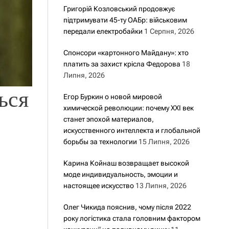
Григорій Козловський продовжує
підтримувати 45-ту ОАБр: військовим
передали електробайки
1 Серпня, 2026
Спонсори «картонного Майдану»: хто
платить за захист крісла Федорова
18
Липня, 2026
ься
Егор Буркин о новой мировой
химической революции: почему XXI век
станет эпохой материалов,
искусственного интеллекта и глобальной
борьбы за технологии
15 Липня, 2026
Карина Койнаш возвращает высокой
моде индивидуальность, эмоции и
настоящее искусство
13 Липня, 2026
Олег Чикида пояснив, чому після 2022
року логістика стала головним фактором