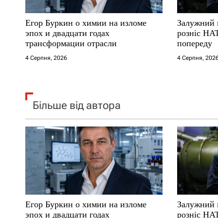
с
Егор Буркин о химии на изломе
Залужний 
і
эпох и двадцати годах
розніс НА
трансформации отрасли
попереду
в
4 Серпня, 2026
4 Серпня, 202
Більше від автора
Егор Буркин о химии на изломе
Залужний 
эпох и двадцати годах
розніс НА