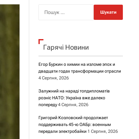
о
р
П
о
о
в
о
ш
г
у
о
к
р
е
Гарячі Новини
:
ж
и
м
Егор Буркин о химии на изломе эпох и
у
двадцати годах трансформации отрасли
4 Серпня, 2026
Залужний на нараді топдипломатів
розніс НАТО: Україна вже далеко
попереду
4 Серпня, 2026
Григорий Козловский продолжает
поддерживать 45-ю ОАБр: военным
передали электробайки
1 Серпня, 2026