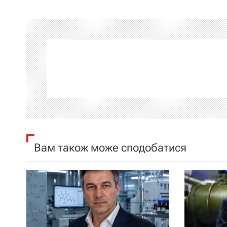
в
і
г
а
ц
і
я
Вам також може сподобатися
з
а
п
и