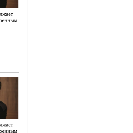
олжает
военным
олжает
военным