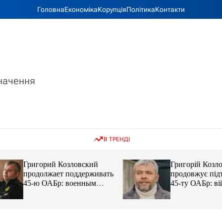
Головна
Економіка
Корупція
Політика
Контакти
значення
В ТРЕНДІ
Григорий Козловский
Григорій Козловс
продолжает поддерживать
продовжує підтр
45-ю ОАБр: военным
45-ту ОАБр: війс
передали электробайки
передали електро