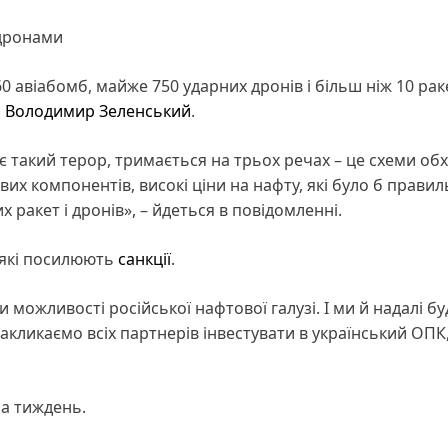
 дронами
0 авіабомб, майже 750 ударних дронів і більш ніж 10 рак
и
Володимир Зеленський
.
є такий терор, тримається на трьох речах – це схеми об
ивих компонентів, високі ціни на нафту, які було б прави
х ракет і дронів», – йдеться в повідомленні.
 які посилюють
санкції
.
можливості російської нафтової галузі. І ми й надалі б
акликаємо всіх партнерів інвестувати в український ОПК
за тиждень.