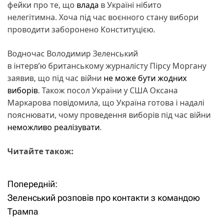
фейки про те, що
влада
в Україні нібито
нелегітимна. Хоча під час воєнного стану вибори
проводити заборонено Конституцією.
Водночас Володимир Зеленський
в інтерв’ю британському журналісту Пірсу Моргану
заявив, що під час війни
не може бути жодних
виборів
. Також посол України у США Оксана
Маркарова повідомила, що Україна готова і надалі
пояснювати, чому проведення виборів під час війни
неможливо реалізувати
.
Читайте також:
Попередній:
Н
Зеленський розповів про контакти з командою
а
Трампа