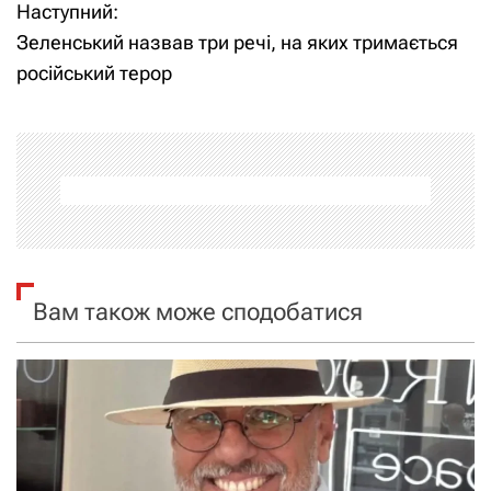
Наступний:
в
Зеленський назвав три речі, на яких тримається
і
російський терор
г
а
ц
і
я
Вам також може сподобатися
з
а
п