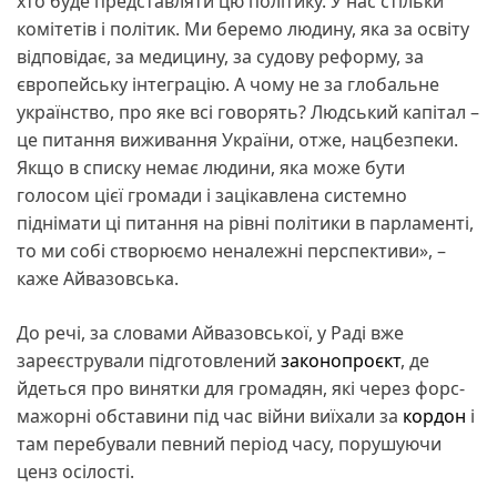
хто буде представляти цю політику. У нас стільки
комітетів і політик. Ми беремо людину, яка за освіту
відповідає, за медицину, за судову реформу, за
європейську інтеграцію. А чому не за глобальне
українство, про яке всі говорять? Людський капітал –
це питання виживання України, отже, нацбезпеки.
Якщо в списку немає людини, яка може бути
голосом цієї громади і зацікавлена системно
піднімати ці питання на рівні політики в парламенті,
то ми собі створюємо неналежні перспективи», –
каже Айвазовська.
До речі, за словами Айвазовської, у Раді вже
зареєстрували підготовлений
законопроєкт
, де
йдеться про винятки для громадян, які через форс-
мажорні обставини під час війни виїхали за
кордон
і
там перебували певний період часу, порушуючи
ценз осілості.