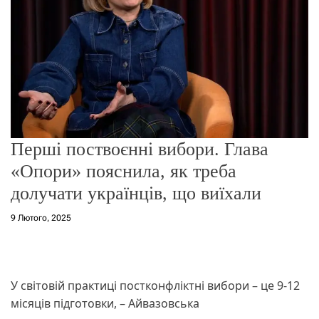
о
р
е
ж
и
м
у
Перші поствоєнні вибори. Глава
«Опори» пояснила, як треба
долучати українців, що виїхали
9 Лютого, 2025
У світовій практиці постконфліктні вибори – це 9-12
місяців підготовки, – Айвазовська