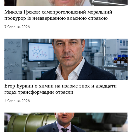
и
с
Микола Греков: самопроголошений моральний
прокурор із незавершеною власною справою
і
7 Серпня, 2026
в
Егор Буркин о химии на изломе эпох и двадцати
годах трансформации отрасли
4 Серпня, 2026