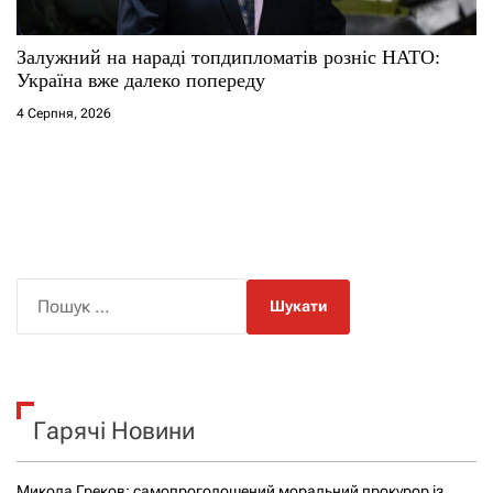
Залужний на нараді топдипломатів розніс НАТО:
Україна вже далеко попереду
4 Серпня, 2026
П
о
ш
у
к
Гарячі Новини
:
Микола Греков: самопроголошений моральний прокурор із