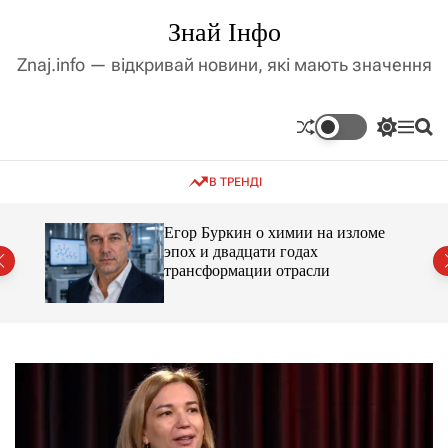
П
Знай Інфо
е
р
Znaj.info — відкривай новини, які мають значення
е
й
т
П
М
П
и
е
е
о
д
р
н
ш
В ТРЕНДІ
е
ю
у
о
м
к
в
и
м
Егор Буркин о химии на изломе
к
ий
эпох и двадцати годах
і
а
трансформации отрасли
ч
с
к
т
о
у
л
ь
о
р
о
в
о
г