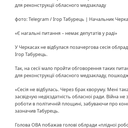
для реконструкції обласного медзакладу
фото: Telegram / Ігор Табурець | Начальник Черк
«Є нагальні питання – немає депутатів у раді»
У Черкасах не відбулася позачергова сесія облра
Ігор Табурець.
Так, на сесії мало пройти обговорення таких пита
для реконструкції обласного медзакладу, пошкодж
«Сесія не відбулась. Через брак кворуму. Мені така
засвідчую недієздатність обласної ради. Війна не
роботи в політичній площині, забуваючи про конст
зазначив Табурець.
Голова ОВА побажав голові облради «плідної робот