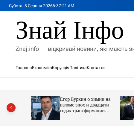
П
Субота, 8 Серпня 2026
6
:
37
:
23
AM
е
р
Знай Інфо
е
й
т
и
Znaj.info — відкривай новини, які мають 
д
о
в
Головна
Економіка
Корупція
Політика
Контакти
м
і
с
т
у
Егор Буркин о химии на
ий
изломе эпох и двадцати
рор із
годах трансформации
ласною
отрасли