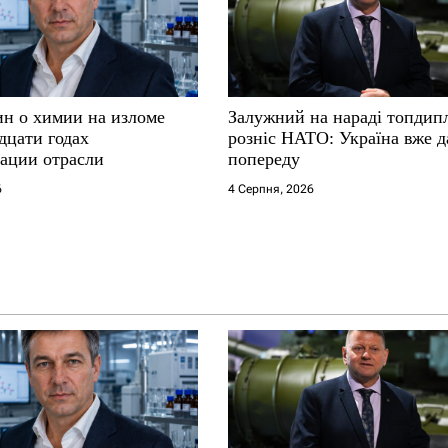
ин о химии на изломе
Залужний на нараді топдип
дцати годах
розніс НАТО: Україна вже д
ации отрасли
попереду
6
4 Серпня, 2026