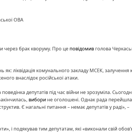
аської ОВА
ди через брак кворуму. Про це
повідомив
голова Черкась
нь як: ліквідація комунального закладу МСЕК, залучення 
еного внаслідок російської атаки.
 поведінка депутатів під час війни не зрозуміла. Сьогодн
 закінчилась,
вибори
не оголошені. Однак рада перейшла
руктив. Є нагальні питання – немає депутатів у раді», –
и», і подякував тим депутатам, які «виконали свій обов’