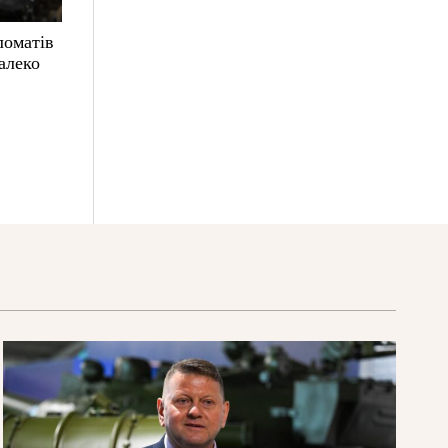
ломатів
алеко