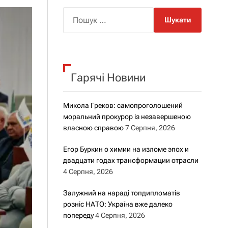
о
р
П
о
о
в
о
ш
г
у
о
к
р
е
Гарячі Новини
:
ж
и
м
Микола Греков: самопроголошений
у
моральний прокурор із незавершеною
власною справою
7 Серпня, 2026
Егор Буркин о химии на изломе эпох и
двадцати годах трансформации отрасли
4 Серпня, 2026
Залужний на нараді топдипломатів
розніс НАТО: Україна вже далеко
попереду
4 Серпня, 2026