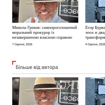
п
и
с
Микола Греков: самопроголошений
Егор Бурк
і
моральний прокурор із
эпох и два
незавершеною власною справою
трансформ
в
7 Серпня, 2026
4 Серпня, 202
Більше від автора