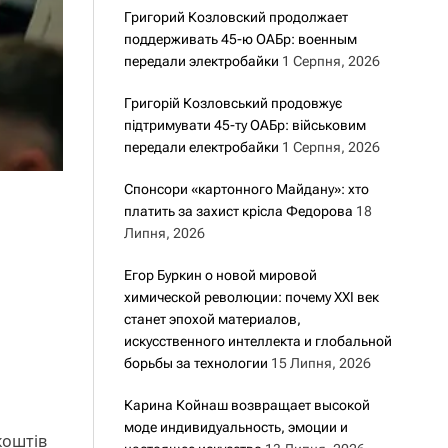
Григорий Козловский продолжает
поддерживать 45-ю ОАБр: военным
передали электробайки
1 Серпня, 2026
Григорій Козловський продовжує
підтримувати 45-ту ОАБр: військовим
передали електробайки
1 Серпня, 2026
Спонсори «картонного Майдану»: хто
платить за захист крісла Федорова
18
Липня, 2026
Егор Буркин о новой мировой
химической революции: почему XXI век
станет эпохой материалов,
искусственного интеллекта и глобальной
борьбы за технологии
15 Липня, 2026
Карина Койнаш возвращает высокой
моде индивидуальность, эмоции и
коштів