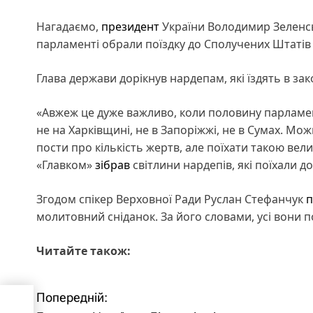
Нагадаємо,
президент
України Володимир Зелен
парламенті обрали поїздку до Сполучених Штатів
Глава держави дорікнув нардепам, які їздять в за
«Авжеж це дуже важливо, коли половину парламен
не на Харківщині, не в Запоріжжі, не в Сумах. Мож
пости про кількість жертв, але поїхати такою вел
«Главком»
зібрав
світлини нардепів, які поїхали д
Згодом спікер Верховної Ради Руслан Стефанчук
п
молитовний сніданок. За його словами, усі вони п
Читайте також:
Попередній:
Н