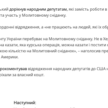
ський
дорікнув народним депутатам,
які замість роботи в
 та участь у Молитовному сніданку.
кордонні відрядження, а «не працюють на людей, які їх об
ту України перебуває на Молитовному сніданку. Не в Хе
на казати, яка курська операція, можна казати і постити 
икою кількістю на Молитовний сніданок», – наголосив пр
о Америки.
рокоментував
відрядження народних депутатів до США 
оїхали за власний кошт.
Наступний: