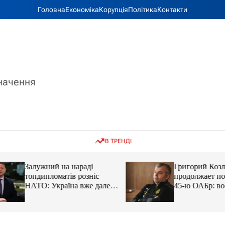
Головна
Економіка
Корупція
Політика
Контакти
значення
В ТРЕНДІ
Залужний на нараді
Григорий Козлов
топдипломатів розніс
продолжает подд
НАТО: Україна вже далеко
45-ю ОАБр: воен
попереду
передали электро