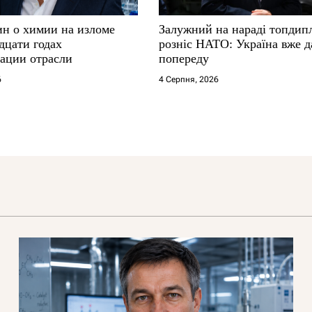
ин о химии на изломе
Залужний на нараді топдип
дцати годах
розніс НАТО: Україна вже д
ации отрасли
попереду
6
4 Серпня, 2026