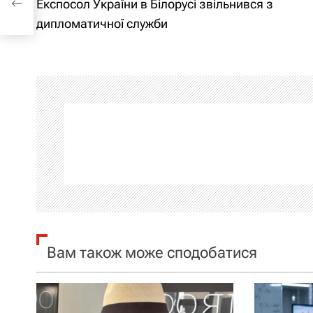
Експосол України в Білорусі звільнився з
ужби
а
дипломатичної служби
в
і
г
а
ц
і
я
Вам також може сподобатися
з
а