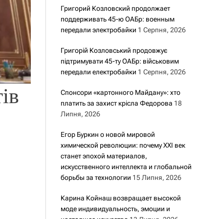
Григорий Козловский продолжает
поддерживать 45-ю ОАБр: военным
передали электробайки
1 Серпня, 2026
Григорій Козловський продовжує
підтримувати 45-ту ОАБр: військовим
передали електробайки
1 Серпня, 2026
ів
Спонсори «картонного Майдану»: хто
платить за захист крісла Федорова
18
Липня, 2026
Егор Буркин о новой мировой
химической революции: почему XXI век
станет эпохой материалов,
искусственного интеллекта и глобальной
борьбы за технологии
15 Липня, 2026
Карина Койнаш возвращает высокой
моде индивидуальность, эмоции и