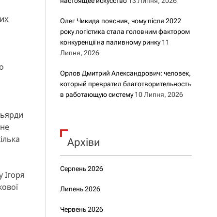
настоящее искусство
13 Липня, 2026
вих
Олег Чикида пояснив, чому після 2022
року логістика стала головним фактором
конкуренції на паливному ринку
11
Липня, 2026
о
Орлов Дмитрий Александрович: человек,
который превратил благотворительность
в работающую систему
10 Липня, 2026
і
льярди
 не
ілька
Архіви
Серпень 2026
 Ігоря
кової
Липень 2026
Червень 2026