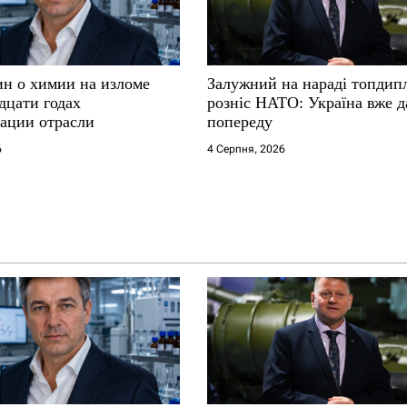
ин о химии на изломе
Залужний на нараді топдип
дцати годах
розніс НАТО: Україна вже д
ации отрасли
попереду
6
4 Серпня, 2026