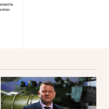
ломатів
алеко