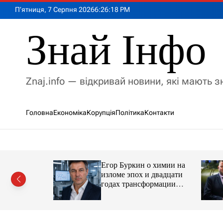
П
П’ятниця, 7 Серпня 2026
6
:
26
:
20
PM
е
р
Знай Інфо
е
й
т
и
Znaj.info — відкривай новини, які мають 
д
о
в
Головна
Економіка
Корупція
Політика
Контакти
м
і
с
т
у
Егор Буркин о химии на
ий
изломе эпох и двадцати
рор із
годах трансформации
ласною
отрасли