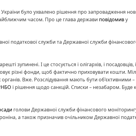
ни України було ухвалено рішення про запровадження но
найближчим часом. Про це глава держави
повідомив
у
авної податкової служби та Державної служби фінансовог
шті зупинені. І це стосується і олігархів, і посадовців, 
стовує різні фонди, щоб фактично приховувати кошти. Мі
 органів. Вже. Розслідування мають бути об’єктивними –
РНБО
і рішення щодо санкцій. Списки – незабаром. Буде к
осади
голови Державної служби фінансового моніторингу
Проніна, а також призначив очільником Державної подат