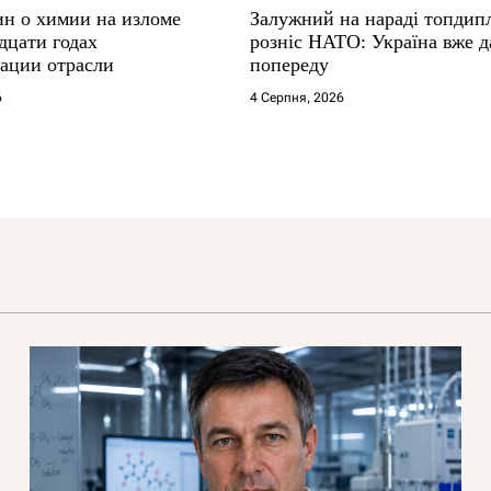
ин о химии на изломе
Залужний на нараді топдип
дцати годах
розніс НАТО: Україна вже д
ации отрасли
попереду
6
4 Серпня, 2026