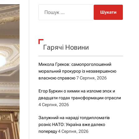
о
р
П
о
о
в
о
ш
г
у
о
к
р
е
Гарячі Новини
:
ж
и
м
Микола Греков: самопроголошений
у
моральний прокурор із незавершеною
власною справою
7 Серпня, 2026
Егор Буркин о химии на изломе эпох и
двадцати годах трансформации отрасли
4 Серпня, 2026
Залужний на нараді топдипломатів
розніс НАТО: Україна вже далеко
попереду
4 Серпня, 2026