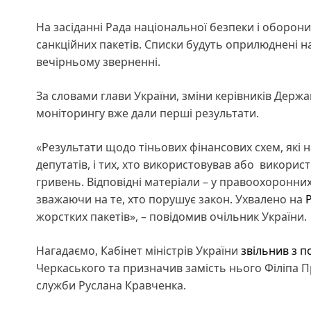
На засіданні Рада національної безпеки і оборо
санкційних пакетів. Списки будуть оприлюднені 
вечірньому зверненні.
За словами глави України, зміни керівників Держ
моніторингу вже дали перші результати.
«Результати щодо тіньових фінансових схем, які наре
депутатів, і тих, хто використовував або викори
гривень. Відповідні матеріали – у правоохоронних
зважаючи на те, хто порушує закон. Ухвалено на
жорстких пакетів», – повідомив очільник України.
Нагадаємо, Кабінет міністрів України
звільнив з п
Черкаського та призначив замість нього Філіпа 
служби Руслана Кравченка.