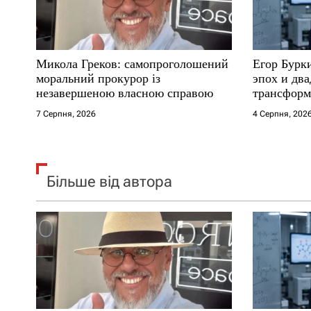
и
с
Микола Греков: самопроголошений
Егор Бурк
і
моральний прокурор із
эпох и два
незавершеною власною справою
трансформ
в
7 Серпня, 2026
4 Серпня, 202
Більше від автора