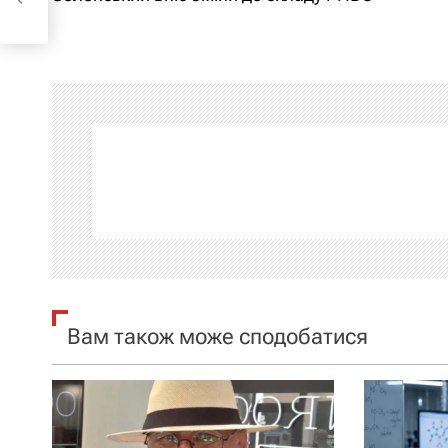
а
в
і
г
а
ц
і
я
Вам також може сподобатися
з
а
п