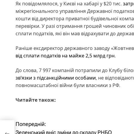
Як повідомлялося, у Києві на хабарі у $20 тис.
затр
міжрегіонального управління Державної податко
кошти від директора приватної будівельної компа
перевірки. У разі отримання грошей чиновник об
сплати податків, які він мав відрахувати до держ
Раніше ексдиректор державного заводу «Жовтне
від сплати податків на майже 2,5 млрд грн
.
До слова, 7 997 компаній потрапили до Клубу біло
зв’язки з підсанкційними особами
, не відповідают
повномасштабної війни були власники з РФ.
Читайте також:
Н
Попередній:
у
Зеленський вніс зміни до складу РНБО