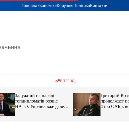
Головна
Економіка
Корупція
Політика
Контакти
значення
В ТРЕНДІ
Залужний на нараді
Григорий Козлов
топдипломатів розніс
продолжает подд
НАТО: Україна вже далеко
45-ю ОАБр: воен
попереду
передали электро