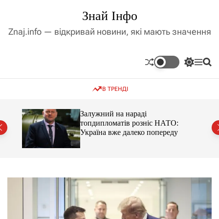
П
Знай Інфо
е
р
Znaj.info — відкривай новини, які мають значення
е
й
т
П
М
П
и
е
е
о
д
р
н
ш
В ТРЕНДІ
е
ю
у
о
м
к
в
и
м
оме
Залужний на нараді
к
топдипломатів розніс НАТО:
і
а
Україна вже далеко попереду
ч
с
к
т
о
у
л
ь
о
р
о
в
о
г