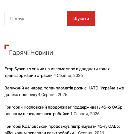
П
о
ш
у
к
Гарячі Новини
:
Егор Буркин о химии на изломе эпох и двадцати годах
трансформации отрасли
4 Серпня, 2026
Залужний на нараді топдипломатів розніс НАТО: Україна вже
далеко попереду
4 Серпня, 2026
Григорий Козловский продолжает поддерживать 45-ю ОАБр:
военным передали электробайки
1 Серпня, 2026
Григорій Козловський продовжує підтримувати 45-ту ОАБр:
військовим передали електробайки
1 Серпня, 2026