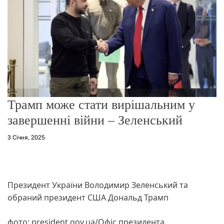
о
р
е
ж
и
м
у
Трамп може стати вирішальним у
завершенні війни – Зеленський
3 Січня, 2025
Президент України Володимир Зеленський та
обраний президент США Дональд Трамп
фото: president.gov.ua/Офіс президента