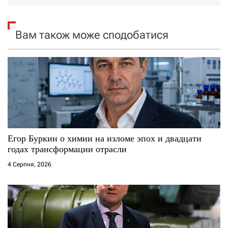
і
я
Вам також може сподобатися
з
а
п
и
с
Егор Буркин о химии на изломе эпох и двадцати
годах трансформации отрасли
і
4 Серпня, 2026
в