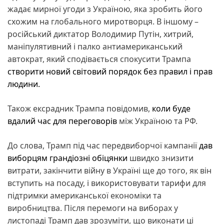
жадає мирної угоди з Україною, яка зробить його
схожим на глобального миротворця. В іншому –
російський диктатор Володимир Путін, хитрий,
маніпулятивний і палко антиамериканський
автократ, який сподівається спокусити Трампа
створити новий світовий порядок без правил і прав
людини.
Також ексрадник Трампа повідомив,
коли буде
вдалий час для переговорів
між Україною та РФ.
До слова, Трамп під час передвиборчої кампанії
дав
виборцям грандіозні обіцянки
швидко знизити
витрати, закінчити війну в Україні ще до того, як він
вступить на посаду, і використовувати тарифи для
підтримки американської економіки та
виробництва. Після перемоги на виборах у
листопаді Трамп дав зрозуміти, що виконати ці