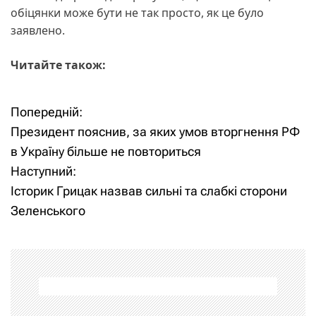
обіцянки може бути не так просто, як це було
заявлено.
Читайте також:
Попередній:
Н
Президент пояснив, за яких умов вторгнення РФ
а
в Україну більше не повториться
Наступний:
в
Історик Грицак назвав сильні та слабкі сторони
і
Зеленського
г
а
ц