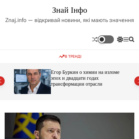
П
Знай Інфо
е
р
Znaj.info — відкривай новини, які мають значення
е
й
т
П
М
П
и
е
е
о
д
р
н
ш
В ТРЕНДІ
е
ю
у
о
м
к
в
и
м
Егор Буркин о химии на изломе
к
ий
эпох и двадцати годах
і
а
трансформации отрасли
ч
с
к
т
о
у
л
ь
о
р
о
в
о
г