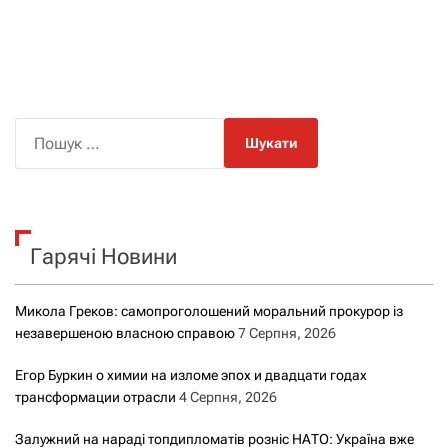
П
о
ш
у
к
Гарячі Новини
:
Микола Греков: самопроголошений моральний прокурор із
незавершеною власною справою
7 Серпня, 2026
Егор Буркин о химии на изломе эпох и двадцати годах
трансформации отрасли
4 Серпня, 2026
Залужний на нараді топдипломатів розніс НАТО: Україна вже