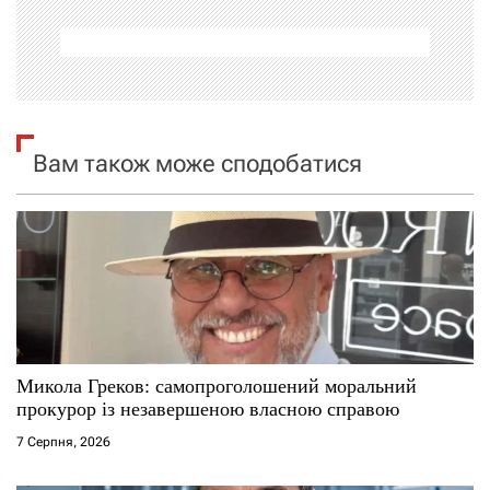
а
ц
і
я
Вам також може сподобатися
з
а
п
и
с
Микола Греков: самопроголошений моральний
прокурор із незавершеною власною справою
і
7 Серпня, 2026
в