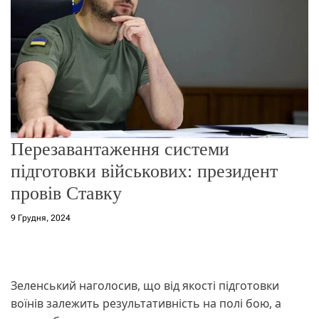
о
р
е
ж
и
м
у
Перезавантаження системи
підготовки військових: президент
провів Ставку
9 Грудня, 2024
Зеленський наголосив, що від якості підготовки
воїнів залежить результативність на полі бою, а