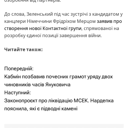
До слова, Зеленський під час зустрічі з кандидатом у
канцлери Німеччини Фрідріхом Мерцом
заявив про
створення нової Контактної групи
, спрямованої на
розробку єдиної позиції завершення війни.
Читайте також:
Попередній:
Н
Кабмін позбавив почесних грамот уряду двох
а
чиновників часів Януковича
Наступний:
в
Законопроєкт про ліквідацію МСЕК. Нардепка
і
пояснила, які є підводні камені
г