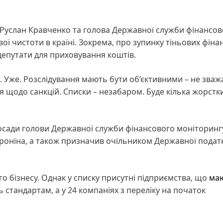
и Руслан Кравченко та голова Державної служби фінансов
ої чистоти в країні. Зокрема, про зупинку тіньових фіна
 депутати для приховування коштів.
в. Уже. Розслідування мають бути об’єктивними – не зва
я щодо санкцій. Списки – незабаром. Буде кілька жорстк
осади голови Державної служби фінансового моніторингу
Проніна, а також призначив очільником Державної подат
го бізнесу. Однак у списку присутні підприємства, що
ма
ь стандартам, а у 24 компаніях з переліку на початок