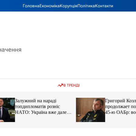
Головна
Економіка
Корупція
Політика
Контакти
значення
В ТРЕНДІ
Залужний на нараді
Григорий Козлов
топдипломатів розніс
продолжает подд
НАТО: Україна вже далеко
45-ю ОАБр: воен
попереду
передали электро