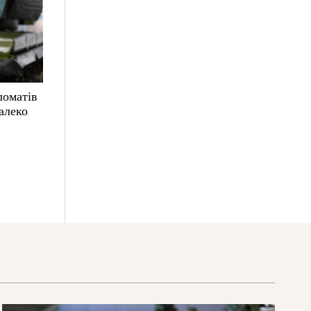
ломатів
алеко