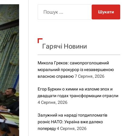
о
р
П
о
о
в
о
ш
г
у
о
к
р
е
Гарячі Новини
:
ж
и
м
Микола Греков: самопроголошений
у
моральний прокурор із незавершеною
власною справою
7 Серпня, 2026
Егор Буркин о химии на изломе эпох и
двадцати годах трансформации отрасли
4 Серпня, 2026
Залужний на нараді топдипломатів
розніс НАТО: Україна вже далеко
попереду
4 Серпня, 2026