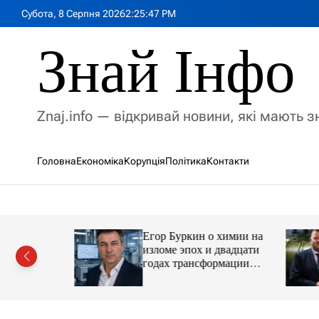
П
Субота, 8 Серпня 2026
2
:
25
:
49
PM
е
р
Знай Інфо
е
й
т
и
Znaj.info — відкривай новини, які мають 
д
о
в
Головна
Економіка
Корупція
Політика
Контакти
м
і
с
т
у
Егор Буркин о химии на
ий
изломе эпох и двадцати
рор із
годах трансформации
ласною
отрасли