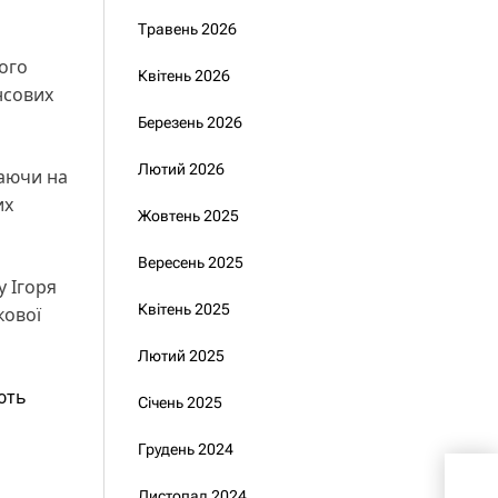
Травень 2026
ого
Квітень 2026
нсових
Березень 2026
Лютий 2026
жаючи на
их
Жовтень 2025
Вересень 2025
 Ігоря
Квітень 2025
кової
Лютий 2025
ють
Січень 2025
Грудень 2024
Рот
Зап
Листопад 2024