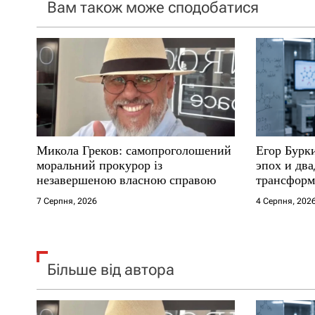
Вам також може сподобатися
з
а
п
и
с
Микола Греков: самопроголошений
Егор Бурк
і
моральний прокурор із
эпох и два
незавершеною власною справою
трансформ
в
7 Серпня, 2026
4 Серпня, 202
Більше від автора