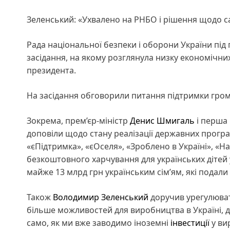
Зеленський: «Ухвалено на РНБО і рішення щодо са
Рада національної безпеки і оборони України пі
засідання, на якому розглянула низку економічни
президента.
На засідання обговорили питання підтримки грома
Зокрема, прем’єр-міністр
Денис Шмигаль
і перша 
доповіли щодо стану реалізації державних прогр
«єПідтримка», «єОселя», «Зроблено в Україні», «
безкоштовного харчування для українських дітей
майже 13 млрд грн українським сім’ям, які подали
Також
Володимир Зеленський
доручив урегулюват
більше можливостей для виробництва в Україні, дл
само, як ми вже заводимо іноземні
інвестиції
у ви