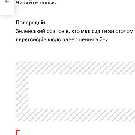
Читайте також:
Попередній:
Н
Зеленський розповів, хто має сидіти за столом
а
переговорів щодо завершення війни
в
і
г
а
ц
і
я