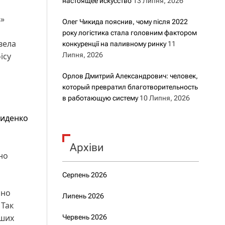
настоящее искусство
13 Липня, 2026
в»
Олег Чикида пояснив, чому після 2022
року логістика стала головним фактором
вела
конкуренції на паливному ринку
11
Липня, 2026
ісу
Орлов Дмитрий Александрович: человек,
который превратил благотворительность
в работающую систему
10 Липня, 2026
риденко
Архіви
но
Серпень 2026
чно
Липень 2026
 Так
нших
Червень 2026