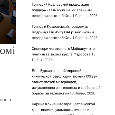
Григорий Козловский продолжает
поддерживать 45-ю ОАБр: военным
передали электробайки
1 Серпня, 2026
Григорій Козловський продовжує
підтримувати 45-ту ОАБр: військовим
передали електробайки
1 Серпня, 2026
омі
Спонсори «картонного Майдану»: хто
платить за захист крісла Федорова
18
Липня, 2026
Егор Буркин о новой мировой
химической революции: почему XXI век
станет эпохой материалов,
искусственного интеллекта и глобальной
борьбы за технологии
15 Липня, 2026
ьності
Карина Койнаш возвращает высокой
моде индивидуальность, эмоции и