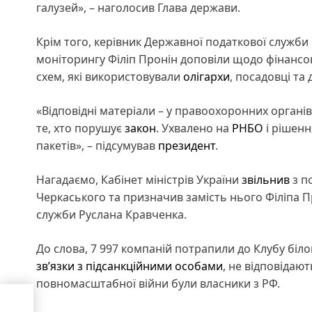
галузей», – наголосив Глава держави.
Крім того, керівник Державної податкової служб
моніторингу Філіп Пронін доповіли щодо фінансов
схем, які використовували
олігархи
, посадовці та
«Відповідні матеріали – у правоохоронних органі
те, хто порушує
закон
. Ухвалено на
РНБО
і рішенн
пакетів», – підсумував
президент
.
Нагадаємо, Кабінет міністрів України
звільнив
з п
Черкаського та призначив замість нього Філіпа 
служби Руслана Кравченка.
До слова, 7 997 компаній потрапили до Клубу біло
зв’язки з підсанкційними особами
, не відповідают
повномасштабної війни були власники з РФ.
діти