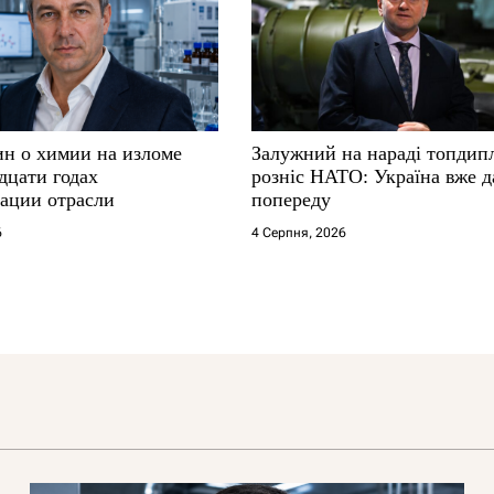
ин о химии на изломе
Залужний на нараді топдип
дцати годах
розніс НАТО: Україна вже д
ации отрасли
попереду
6
4 Серпня, 2026