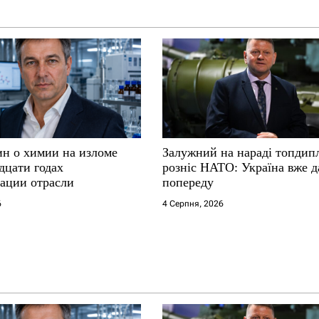
ин о химии на изломе
Залужний на нараді топдип
дцати годах
розніс НАТО: Україна вже д
ации отрасли
попереду
6
4 Серпня, 2026