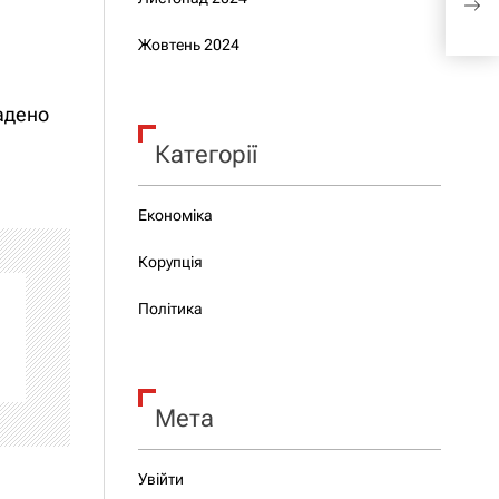
відс
РФ
Жовтень 2024
ладено
Категорії
Економіка
Корупція
Політика
Мета
Увійти