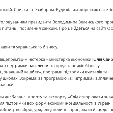
нкцій. Списки – незабаром. Буде кілька жорстких пакеті
д головуванням президента Володимира Зеленського про
х питань і посилення санкцій. Про це
йдеться
на сайті Оф
дян та українського бізнесу.
віцепрем’єр-міністерка – міністерка економіки
Юлія Сви
ам з підтримки
населення
та представників бізнесу:
Національний кешбек», програми підтримки вчителів та
 у школах. Зокрема, за програмою «єПідтримка» виплаче
 заявки.
и дисбаланс імпорту та експорту. «Слід створювати зна
я підтримки всіх форм економічної діяльності в Україні.
робництво зброї, урядовці повинні працювати й щодо і