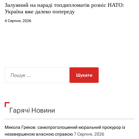
Залужний на нараді топдипломатів розніс НАТО:
Україна вже далеко попереду
4 Серпня, 2026
П
о
ш
у
к
Гарячі Новини
:
Микола Греков: самопроголошений моральний прокурор із
незавершеною власною справою
7 Серпня, 2026