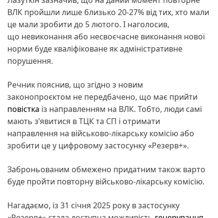
ВЛК пройшли лише близько 20-27% від тих, хто мали
це мали зробити до 5 лютого. І наголосив,
що невиконання або несвоєчасне виконання нової
норми буде кваліфіковане як адміністративне
порушення.
Речник пояснив, що згідно з новим
законопроєктом не передбачено, що має прийти
повістка
із направленням на ВЛК. Тобто, люди самі
мають з’явитися в ТЦК та СП і отримати
направлення на військово-лікарську комісію або
зробити це у цифровому застосунку «Резерв+».
Заброньованим обмежено придатним також варто
буде пройти повторну військово-лікарську комісію.
Нагадаємо, із 31 січня 2025 року в застосунку
«Резерв+» стала доступна можливість
генерування