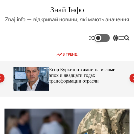
П
Знай Інфо
е
р
Znaj.info — відкривай новини, які мають значення
е
й
т
П
М
П
и
е
е
о
д
р
н
ш
В ТРЕНДІ
е
ю
у
о
м
к
в
и
м
Егор Буркин о химии на изломе
к
ий
эпох и двадцати годах
і
а
трансформации отрасли
ч
с
к
т
о
у
л
ь
о
р
о
в
о
г