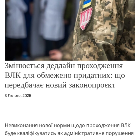
о
р
е
ж
и
м
у
Змінюється дедлайн проходження
ВЛК для обмежено придатних: що
передбачає новий законопроєкт
3 Лютого, 2025
Невиконання нової норми щодо проходження ВЛК
буде кваліфікуватись як адміністративне порушення