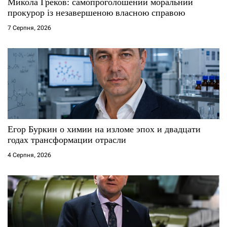
с
Микола Греков: самопроголошений моральний
прокурор із незавершеною власною справою
і
7 Серпня, 2026
в
Егор Буркин о химии на изломе эпох и двадцати
годах трансформации отрасли
4 Серпня, 2026