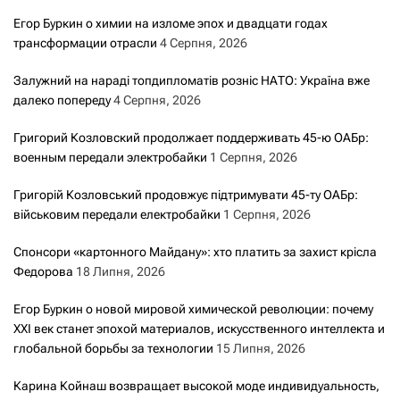
Егор Буркин о химии на изломе эпох и двадцати годах
трансформации отрасли
4 Серпня, 2026
Залужний на нараді топдипломатів розніс НАТО: Україна вже
далеко попереду
4 Серпня, 2026
Григорий Козловский продолжает поддерживать 45-ю ОАБр:
военным передали электробайки
1 Серпня, 2026
Григорій Козловський продовжує підтримувати 45-ту ОАБр:
військовим передали електробайки
1 Серпня, 2026
Спонсори «картонного Майдану»: хто платить за захист крісла
Федорова
18 Липня, 2026
Егор Буркин о новой мировой химической революции: почему
XXI век станет эпохой материалов, искусственного интеллекта и
глобальной борьбы за технологии
15 Липня, 2026
Карина Койнаш возвращает высокой моде индивидуальность,