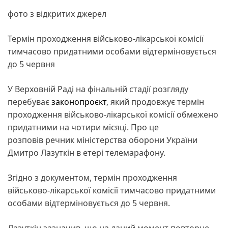
фото з відкритих джерел
Термін проходження військово-лікарської комісії
тимчасово придатними особами відтерміновується
до 5 червня
У Верховній Раді на фінальній стадії розгляду
перебуває
законопроєкт
, який продовжує термін
проходження військово-лікарської комісії обмежено
придатними на чотири місяці. Про це
розповів речник міністерства оборони України
Дмитро Лазуткін в етері телемарафону.
Згідно з документом, термін проходження
військово-лікарської комісії тимчасово придатними
особами відтерміновується до 5 червня.
Лазуткін зазначив, що на даний момент повторне