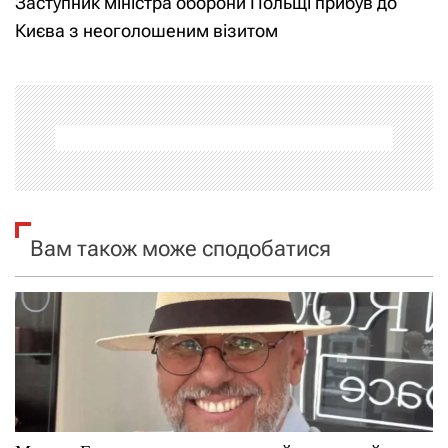
Заступник міністра оборони Польщі прибув до
і
Києва з неоголошеним візитом
г
а
ц
і
я
Вам також може сподобатися
з
а
п
и