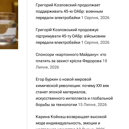
Григорий Козловский продолжает
поддерживать 45-ю ОАБр: военным
передали электробайки
1 Серпня, 2026
Григорій Козловський продовжує
підтримувати 45-ту ОАБр: військовим
передали електробайки
1 Серпня, 2026
Спонсори «картонного Майдану»: хто
платить за захист крісла Федорова
18
Липня, 2026
Егор Буркин о новой мировой
химической революции: почему XXI век
станет эпохой материалов,
искусственного интеллекта и глобальной
борьбы за технологии
15 Липня, 2026
Карина Койнаш возвращает высокой
моде индивидуальность, эмоции и