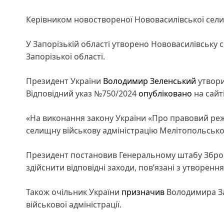
Керівником новоствореної Нововасилівської сели
У Запорізькій області утворено Нововасилівську
Запорізької області.
Президент України
Володимир Зеленський
утвори
Відповідний указ №750/2024
опубліковано
на сайт
«На виконання закону України «Про правовий ре
селищну військову адміністрацію Мелітопольського
Президент постановив Генеральному штабу Збройн
здійснити відповідні заходи, пов’язані з утворенн
Також очільник України
призначив
Володимира За
військової адміністрації.