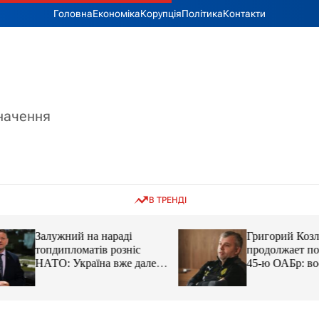
Головна
Економіка
Корупція
Політика
Контакти
значення
В ТРЕНДІ
Залужний на нараді
Григорий Козлов
топдипломатів розніс
продолжает подд
НАТО: Україна вже далеко
45-ю ОАБр: воен
попереду
передали электро