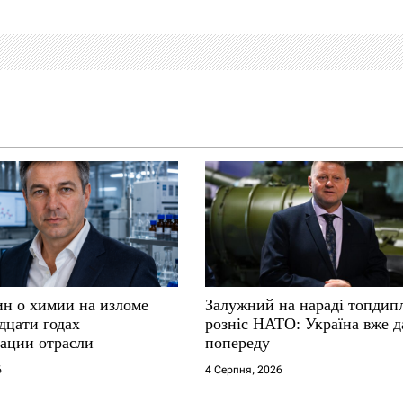
ин о химии на изломе
Залужний на нараді топдип
дцати годах
розніс НАТО: Україна вже д
ации отрасли
попереду
6
4 Серпня, 2026