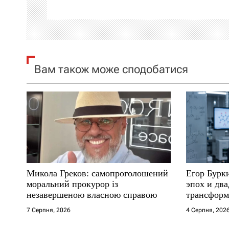
ц
і
я
Вам також може сподобатися
з
а
п
и
с
Микола Греков: самопроголошений
Егор Бурк
і
моральний прокурор із
эпох и два
незавершеною власною справою
трансформ
в
7 Серпня, 2026
4 Серпня, 202