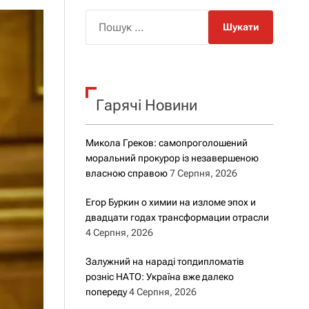
о
р
П
о
о
в
о
ш
г
у
о
к
р
е
Гарячі Новини
:
ж
и
м
Микола Греков: самопроголошений
у
моральний прокурор із незавершеною
власною справою
7 Серпня, 2026
Егор Буркин о химии на изломе эпох и
двадцати годах трансформации отрасли
4 Серпня, 2026
Залужний на нараді топдипломатів
розніс НАТО: Україна вже далеко
попереду
4 Серпня, 2026