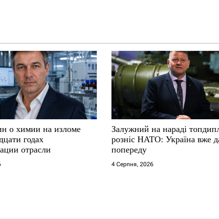
ин о химии на изломе
Залужний на нараді топдип
дцати годах
розніс НАТО: Україна вже д
ации отрасли
попереду
6
4 Серпня, 2026