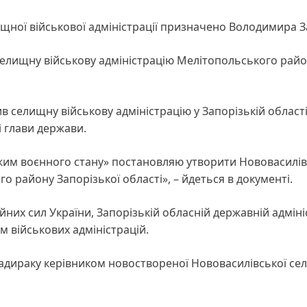
щної військової адміністрації призначено Володимира 
 селищну військову адміністрацію Мелітопольського рай
в селищну військову адміністрацію у Запорізькій області
і глави держави.
жим воєнного стану» постановляю утворити Нововасилів
 району Запорізької області», – йдеться в документі.
их сил України, Запорізькій обласній державній адмініс
ям військових адміністрацій.
дираку керівником новоствореної Нововасилівської се