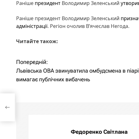
Раніше
президент
Володимир Зеленський
утворив
Раніше президент Володимир Зеленський
призна
адміністрації
. Регіон очолив В’ячеслав Негода.
Читайте також:
Попередній:
Н
Львівська ОВА звинуватила омбудсмена в піарі
а
вимагає публічних вибачень
в
і
г
а
Федоренко Світлана