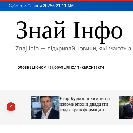
П
Субота, 8 Серпня 2026
6
:
21
:
13
AM
е
р
Знай Інфо
е
й
т
и
Znaj.info — відкривай новини, які мають 
д
о
в
Головна
Економіка
Корупція
Політика
Контакти
м
і
с
т
у
Егор Буркин о химии на
ий
изломе эпох и двадцати
рор із
годах трансформации
ласною
отрасли