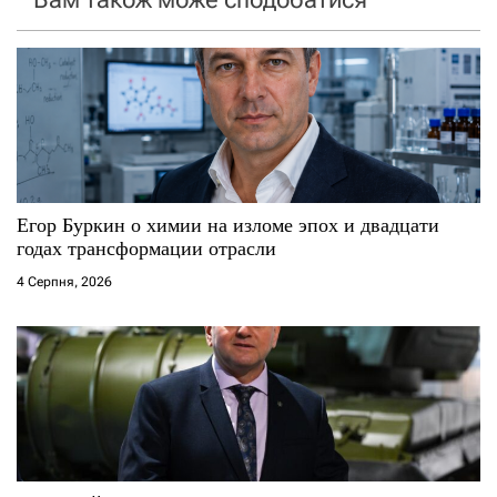
з
а
п
и
с
Егор Буркин о химии на изломе эпох и двадцати
годах трансформации отрасли
і
4 Серпня, 2026
в