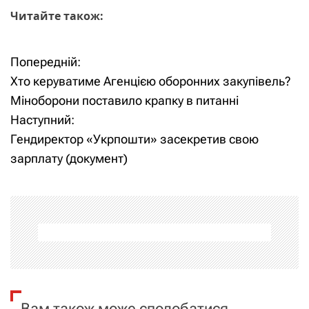
Читайте також:
Попередній:
Н
Хто керуватиме Агенцією оборонних закупівель?
а
Міноборони поставило крапку в питанні
Наступний:
в
Гендиректор «Укрпошти» засекретив свою
і
зарплату (документ)
г
а
ц
і
я
Вам також може сподобатися