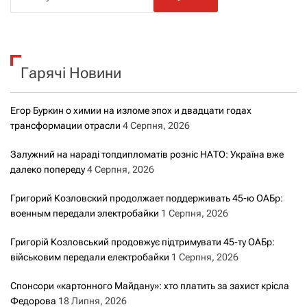
о
ш
у
к
Гарячі Новини
:
Егор Буркин о химии на изломе эпох и двадцати годах
трансформации отрасли
4 Серпня, 2026
Залужний на нараді топдипломатів розніс НАТО: Україна вже
далеко попереду
4 Серпня, 2026
Григорий Козловский продолжает поддерживать 45-ю ОАБр:
военным передали электробайки
1 Серпня, 2026
Григорій Козловський продовжує підтримувати 45-ту ОАБр:
військовим передали електробайки
1 Серпня, 2026
Спонсори «картонного Майдану»: хто платить за захист крісла
Федорова
18 Липня, 2026