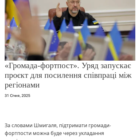
о
р
е
ж
и
м
у
«Громада-фортпост». Уряд запускає
проєкт для посилення співпраці між
регіонами
31 Січня, 2025
За словами Шмигаля, підтримати громади-
фортпости можна буде через укладання