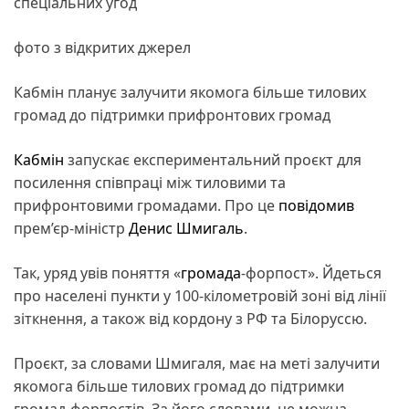
спеціальних угод
фото з відкритих джерел
Кабмін планує залучити якомога більше тилових
громад до підтримки прифронтових громад
Кабмін
запускає експериментальний проєкт для
посилення співпраці між тиловими та
прифронтовими громадами. Про це
повідомив
прем’єр-міністр
Денис Шмигаль
.
Так, уряд увів поняття «
громада
-форпост». Йдеться
про населені пункти у 100-кілометровій зоні від лінії
зіткнення, а також від кордону з РФ та Білоруссю.
Проєкт, за словами Шмигаля, має на меті залучити
якомога більше тилових громад до підтримки
громад-форпостів. За його словами, це можна