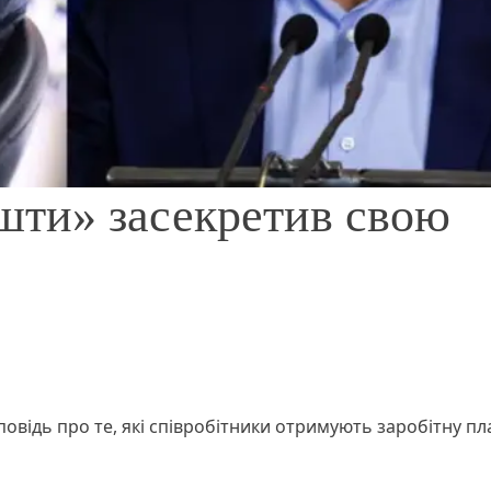
шти» засекретив свою
овідь про те, які співробітники отримують заробітну пл