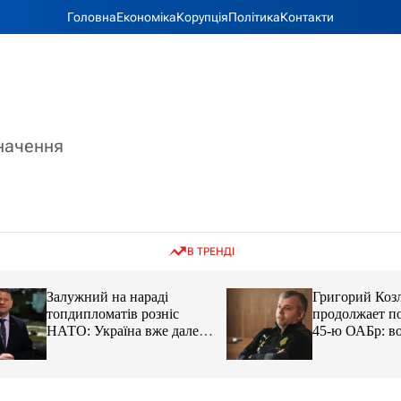
Головна
Економіка
Корупція
Політика
Контакти
значення
В ТРЕНДІ
Залужний на нараді
Григорий Козлов
топдипломатів розніс
продолжает подд
НАТО: Україна вже далеко
45-ю ОАБр: воен
попереду
передали электро