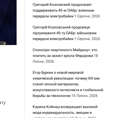
Григорий Козловский продолжает
поддерживать 45-ю ОАБр: военным
передали электробайки
1 Серпня, 2026
Григорій Козловський продовжує
підтримувати 45-ту ОАБр: військовим
передали електробайки
1 Серпня, 2026
Спонсори «картонного Майдану»: хто
платить за захист крісла Федорова
18
Липня, 2026
Егор Буркин о новой мировой
химической революции: почему XXI век
станет эпохой материалов,
искусственного интеллекта и глобальной
борьбы за технологии
15 Липня, 2026
ату
Карина Койнаш возвращает высокой
моде индивидуальность, эмоции и