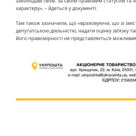
законодавством. За своїм правовим статусом та 
характеру», – йдеться у документі.
Там також зазначили, що «враховуючи, що зі зміс
депутатською діяльністю, надати оцінку зв’язку т
його правомірності не представляється можливи