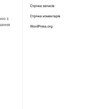
Стрічка записів
Стрічка коментарів
ано з
ування
WordPress.org