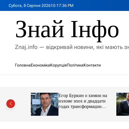
П
Субота, 8 Серпня 2026
10
:
17
:
38
PM
е
р
Знай Інфо
е
й
т
и
Znaj.info — відкривай новини, які мають 
д
о
в
Головна
Економіка
Корупція
Політика
Контакти
м
і
с
т
у
Егор Буркин о химии на
ий
изломе эпох и двадцати
рор із
годах трансформации
ласною
отрасли