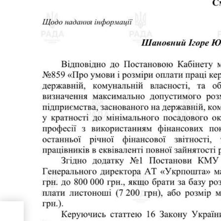
скає
 між