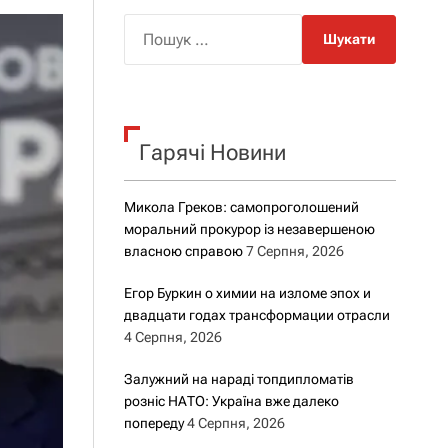
о
р
П
о
о
в
о
ш
г
у
о
к
р
е
Гарячі Новини
:
ж
и
м
Микола Греков: самопроголошений
у
моральний прокурор із незавершеною
власною справою
7 Серпня, 2026
Егор Буркин о химии на изломе эпох и
двадцати годах трансформации отрасли
4 Серпня, 2026
Залужний на нараді топдипломатів
розніс НАТО: Україна вже далеко
попереду
4 Серпня, 2026