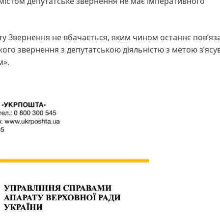
змістом депутатське звернення не має імперативного
ту Звернення не вбачається, яким чином останнє пов’яз
акого звернення з депутатською діяльністю з метою з’яс
м».