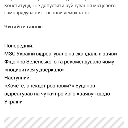
Конституції, «не допустити руйнування місцевого
самоврядування – основи демократії».
Читайте також:
Попередній:
Н
МЗС України відреагувало на скандальні заяви
а
Фіцо про Зеленського та рекомендувало йому
«подивитися у дзеркало»
в
Наступний:
і
«Хочете, анекдот розповім?» Буданов
відреагував на чутки про його «заяву» щодо
г
України
а
ц