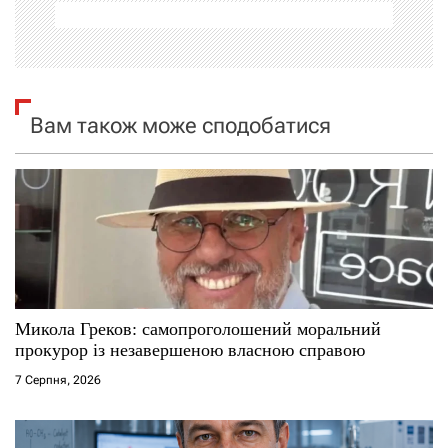
і
я
з
Вам також може сподобатися
а
п
и
с
і
Микола Греков: самопроголошений моральний
прокурор із незавершеною власною справою
в
7 Серпня, 2026