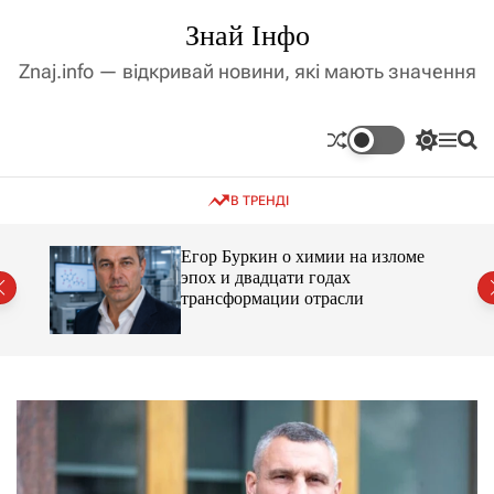
П
Знай Інфо
е
р
Znaj.info — відкривай новини, які мають значення
е
й
т
П
М
П
и
е
е
о
д
р
н
ш
В ТРЕНДІ
е
ю
у
о
м
к
в
и
м
Егор Буркин о химии на изломе
к
ий
эпох и двадцати годах
і
а
трансформации отрасли
ч
с
к
т
о
у
л
ь
о
р
о
в
о
г