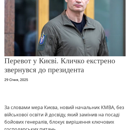
о
р
е
ж
и
м
у
Перевот у Києві. Кличко екстрено
звернувся до президента
29 Січня, 2025
За словами мера Києва, новий начальник КМВА, без
військової освіти й досвіду, який замінив на посаді
бойових генералів, блокує вирішення ключових
господарських питань