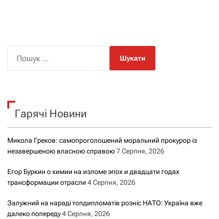
П
о
ш
у
к
Гарячі Новини
:
Микола Греков: самопроголошений моральний прокурор із
незавершеною власною справою
7 Серпня, 2026
Егор Буркин о химии на изломе эпох и двадцати годах
трансформации отрасли
4 Серпня, 2026
Залужний на нараді топдипломатів розніс НАТО: Україна вже
далеко попереду
4 Серпня, 2026