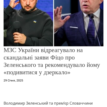
о
р
е
ж
и
м
у
МЗС України відреагувало на
скандальні заяви Фіцо про
Зеленського та рекомендувало йому
«подивитися у дзеркало»
29 Січня, 2025
Володимир Зеленський та прем’єр Словаччини