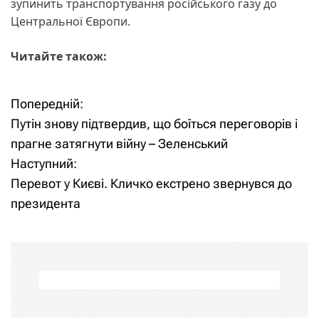
зупинить транспортування російського газу до
Центральної Європи.
Читайте також:
Попередній:
Н
Путін знову підтвердив, що боїться переговорів і
а
прагне затягнути війну – Зеленський
Наступний:
в
Перевот у Києві. Кличко екстрено звернувся до
і
президента
г
а
ц