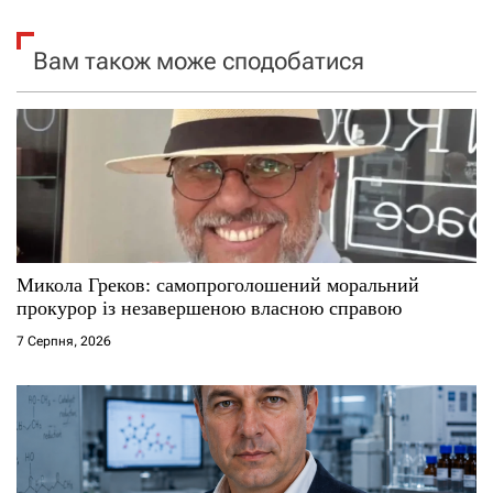
і
я
Вам також може сподобатися
з
а
п
и
с
Микола Греков: самопроголошений моральний
прокурор із незавершеною власною справою
і
7 Серпня, 2026
в