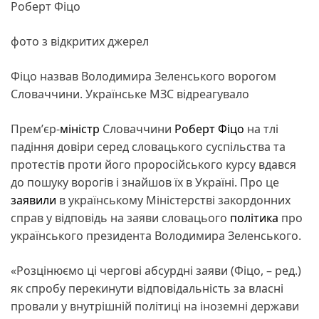
Роберт Фіцо
фото з відкритих джерел
Фіцо назвав Володимира Зеленського ворогом
Словаччини. Українське МЗС відреагувало
Премʼєр-
міністр
Словаччини
Роберт Фіцо
на тлі
падіння довіри серед словацького суспільства та
протестів проти його проросійського курсу вдався
до пошуку ворогів і знайшов їх в Україні. Про це
заявили
в українському Міністерстві закордонних
справ у відповідь на заяви словацього
політика
про
українського президента Володимира Зеленського.
«Розцінюємо ці чергові абсурдні заяви (Фіцо, – ред.)
як спробу перекинути відповідальність за власні
провали у внутрішній політиці на іноземні держави