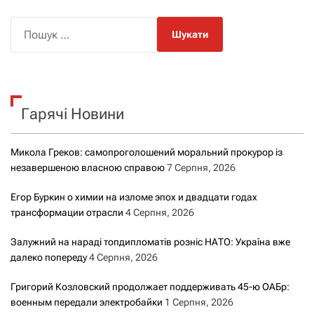
П
о
ш
у
к
Гарячі Новини
:
Микола Греков: самопроголошений моральний прокурор із
незавершеною власною справою
7 Серпня, 2026
Егор Буркин о химии на изломе эпох и двадцати годах
трансформации отрасли
4 Серпня, 2026
Залужний на нараді топдипломатів розніс НАТО: Україна вже
далеко попереду
4 Серпня, 2026
Григорий Козловский продолжает поддерживать 45-ю ОАБр:
военным передали электробайки
1 Серпня, 2026