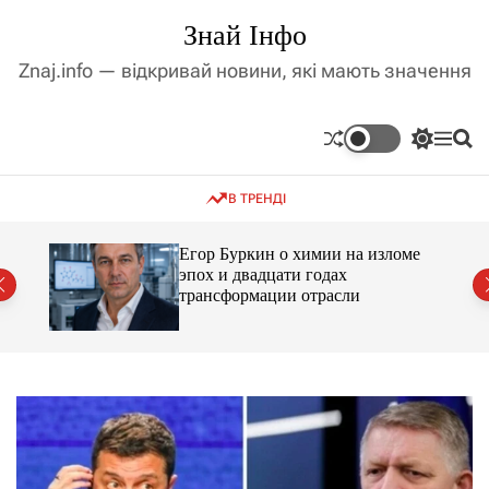
П
Знай Інфо
е
р
Znaj.info — відкривай новини, які мають значення
е
й
т
П
М
П
и
е
е
о
д
р
н
ш
В ТРЕНДІ
е
ю
у
о
м
к
в
и
м
Егор Буркин о химии на изломе
к
ий
эпох и двадцати годах
і
а
трансформации отрасли
ч
с
к
т
о
у
л
ь
о
р
о
в
о
г