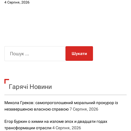
4 Серпня, 2026
П
о
ш
у
к
Гарячі Новини
:
Микола Греков: самопроголошений моральний прокурор із
незавершеною власною справою
7 Серпня, 2026
Егор Буркин о химии на изломе эпох и двадцати годах
трансформации отрасли
4 Серпня, 2026