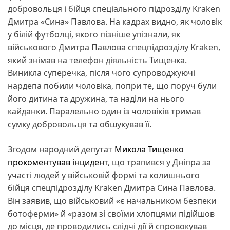
добровольця і бійця спеціального підрозділу Kraken
Дмитра «Сина» Павлова. На кадрах видно, як чоловік
у білій футболці, якого пізніше упізнали, як
військового Дмитра Павлова спецпідрозділу Kraken,
який знімав на телефон діяльність Тищенка.
Виникла суперечка, після чого супроводжуючі
нардепа побили чоловіка, попри те, що поруч були
його дитина та дружина, та наділи на нього
кайданки. Паралельно один із чоловіків тримав
сумку добровольця та обшукував її.
Згодом народний депутат
Микола Тищенко
прокоментував інцидент
, що трапився у Дніпра за
участі людей у військовій формі та колишнього
бійця спецпідрозділу Kraken Дмитра Сина Павлова.
Він заявив, що військовий «є начальником безпеки
ботоферми» й «разом зі своїми хлопцями підійшов
до місця, де проводились слідчі дії й спровокував