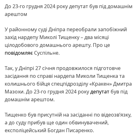
До 23-го грудня 2024 року депутат був під домашнім
арештом
У районному суді Дніпра переобрали запобіжний
захід нардепу Миколі Тищенку – два місяці
цілодобового домашнього арешту. Про це
повідомляє
Суспільне.
Так, у Дніпрі 27 січня продовжилося підготовче
засідання по справі нардепа Миколи Тищенка та
колишнього бійця спецпідрозділу «Кракен» Дмитра
Мазохи. До 23-го грудня 2024 року
депутат
був під
домашнім арештом.
Тищенко був присутній на засіданні по відеозв’язку,
а до суду прибув ще один обвинувачений,
експоліцейський Богдан Писаренко.