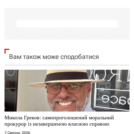
г
а
ц
і
Вам також може сподобатися
я
з
а
п
и
Микола Греков: самопроголошений моральний
прокурор із незавершеною власною справою
с
7 Серпня, 2026