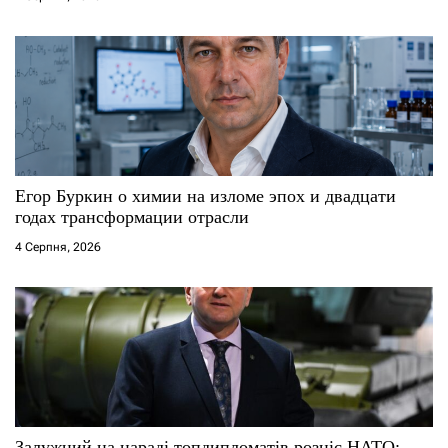
і
в
Егор Буркин о химии на изломе эпох и двадцати
годах трансформации отрасли
4 Серпня, 2026
Залужний на нараді топдипломатів розніс НАТО: