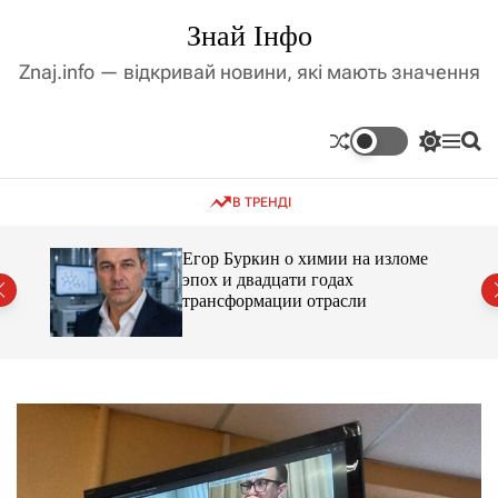
П
Знай Інфо
е
р
Znaj.info — відкривай новини, які мають значення
е
й
т
П
М
П
и
е
е
о
д
р
н
ш
В ТРЕНДІ
е
ю
у
о
м
к
в
и
м
Егор Буркин о химии на изломе
к
ий
эпох и двадцати годах
і
а
трансформации отрасли
ч
с
к
т
о
у
л
ь
о
р
о
в
о
г