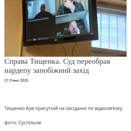
о
р
е
ж
и
м
у
Справа Тищенка. Суд переобрав
нардепу запобіжний захід
27 Січня, 2025
Тищенко був присутній на засіданні по відеозв’язку
фото: Суспільне