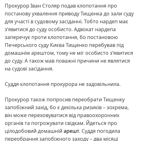
Прокурор Іван Столяр подав клопотання про
постанову ухвалення приводу Тищенка до зали суду
для участі в судовому засіданні. Тобто нардеп має
з’явитися до суду особисто. Адвокат нардепа
заперечує проти клопотання, бо постановою
Печерського суду Києва Тищенко перебував під
домашнім арештом, тому не міг особисто з’явитися
до суду. А також мав поважні причини не являтися
на судові засідання.
Суддя клопотання прокурора не задовільнила.
Прокурор також попросив переобрати Тищенку
запобіжний захід, бо є декілька ризиків – зокрема,
він може переховуватися від правоохоронних
органів та погрожувати свідкам. Йдеться про
цілодобовий домашній
арешт
. Суддя погодила
переобрання запобіжного заходу – два місяці