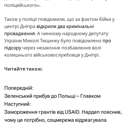
поліцейського».
Також у поліції повідомили, що за фактом бійки у
центрі Дніпра
відкрили два кримінальні
провадження
. А чинному народному депутату
України Миколі Тищенку було повідомлено
про
підозру
через незаконне позбавлення волі
колишнього військовослужбовця у Дніпрі.
Читайте також:
Попередній:
Н
Зеленський прибув до Польщі – Главком
а
Наступний:
Замороження грантів від USAID. Нардеп пояснив,
в
чому це потрібно, соцмережа відреагувала
і