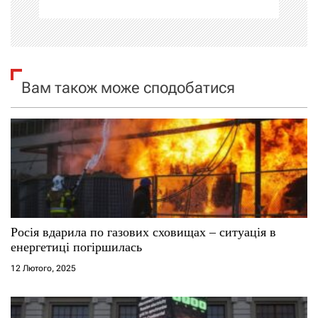
ц
і
я
Вам також може сподобатися
з
а
п
и
с
Росія вдарила по газових сховищах – ситуація в
і
енергетиці погіршилась
12 Лютого, 2025
в