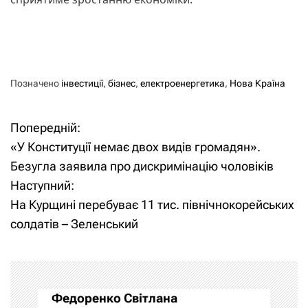
Позначено
інвестиції
,
бізнес
,
електроенергетика
,
Нова Країна
Попередній:
Н
«У Конституції немає двох видів громадян».
а
Безугла заявила про дискримінацію чоловіків
Наступний:
в
На Курщині перебуває 11 тис. північнокорейських
і
солдатів – Зеленський
г
а
Федоренко Світлана