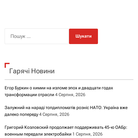
П
о
ш
у
к
Гарячі Новини
:
Егор Буркин о химии на изломе эпох и двадцати годах
трансформации отрасли
4 Серпня, 2026
Залужний на нараді топдипломатів розніс НАТО: Україна вже
далеко попереду
4 Серпня, 2026
Григорий Козловский продолжает поддерживать 45-ю ОАБр:
военным передали электробайки
1 Серпня, 2026