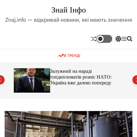
П
Знай Інфо
е
р
Znaj.info — відкривай новини, які мають значення
е
й
т
П
М
П
и
е
е
о
д
р
н
ш
В ТРЕНДІ
е
ю
у
о
м
к
в
и
м
оме
Залужний на нараді
к
топдипломатів розніс НАТО:
і
а
Україна вже далеко попереду
ч
с
к
т
о
у
л
ь
о
р
о
в
о
г