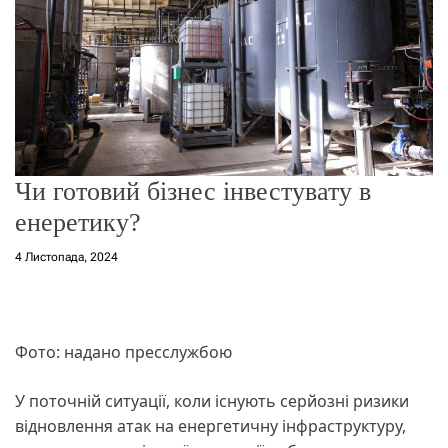
о
р
е
ж
и
м
у
Чи готовий бізнес інвестувату в
енеретику?
4 Листопада, 2024
Фото: надано пресслужбою
У поточній ситуації, коли існують серйозні ризики
відновлення атак на енергетичну інфраструктуру,