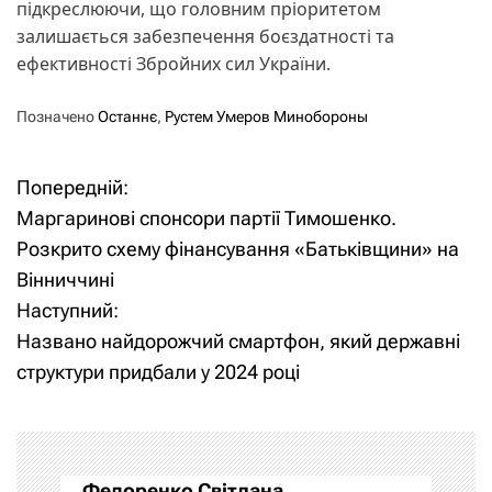
підкреслюючи, що головним пріоритетом
залишається забезпечення боєздатності та
ефективності Збройних сил України.
Позначено
Останнє
,
Рустем Умеров Минобороны
Попередній:
Н
Маргаринові спонсори партії Тимошенко.
а
Розкрито схему фінансування «Батьківщини» на
Вінниччині
в
Наступний:
і
Названо найдорожчий смартфон, який державні
структури придбали у 2024 році
г
а
ц
Федоренко Світлана