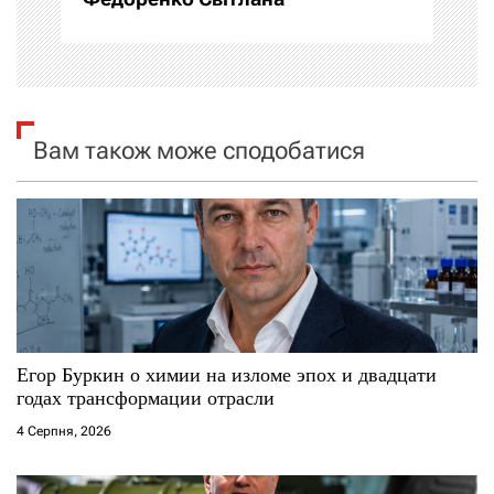
і
я
з
Вам також може сподобатися
а
п
и
с
і
Егор Буркин о химии на изломе эпох и двадцати
годах трансформации отрасли
в
4 Серпня, 2026