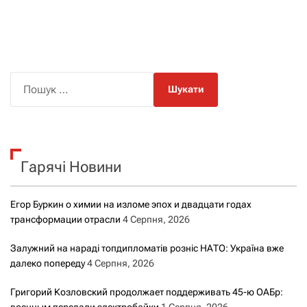
П
о
ш
у
к
Гарячі Новини
:
Егор Буркин о химии на изломе эпох и двадцати годах
трансформации отрасли
4 Серпня, 2026
Залужний на нараді топдипломатів розніс НАТО: Україна вже
далеко попереду
4 Серпня, 2026
Григорий Козловский продолжает поддерживать 45-ю ОАБр: