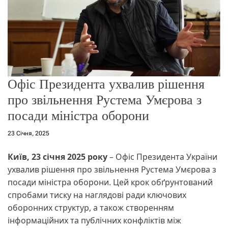
о
р
е
ж
и
м
у
Офіс Президента ухвалив рішення
про звільнення Рустема Умєрова з
посади міністра оборони
23 Січня, 2025
Київ, 23 січня 2025 року
– Офіс Президента України
ухвалив рішення про звільнення Рустема Умєрова з
посади міністра оборони. Цей крок обґрунтований
спробами тиску на наглядові ради ключових
оборонних структур, а також створенням
інформаційних та публічних конфліктів між