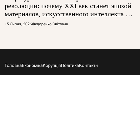
революции: почему XXI век станет эпохой
материалов, искусственного интеллекта и
глобальной борьбы за технологии
15 Липня, 2026
Федоренко Світлана
Головна
Економіка
Корупція
Політика
Контакти