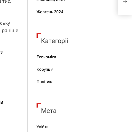
 тис.
підо
Жовтень 2024
ську
й раніше
Категорії
ти
Економіка
Корупція
Політика
ав
Мета
Увійти