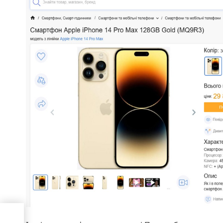
ння
 з