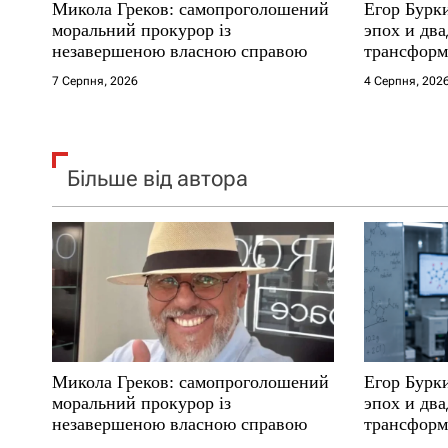
Микола Греков: самопроголошений
Егор Бурк
і
моральний прокурор із
эпох и два
незавершеною власною справою
трансформ
в
7 Серпня, 2026
4 Серпня, 202
Більше від автора
Микола Греков: самопроголошений
Егор Бурк
моральний прокурор із
эпох и два
незавершеною власною справою
трансформ