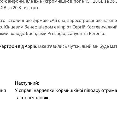
ож айфони, але вже «скромніші»: iPhone 15 128GB за 36,3
GB за 20,3 тис. грн.
rol, столичною фірмою «Ай он», зареєстрованою на кіпр
о. Кінцевим бенефіціаром є кіпріот Сергій Костевич, яки
який володіє брендами Prestigio, Canyon та Perenio.
артфон від Apple
. Вже з’явились чутки, який він буде ма
Наступний:
ння
У справі нардепки Кормишкіної підозру отрим
також її чоловік