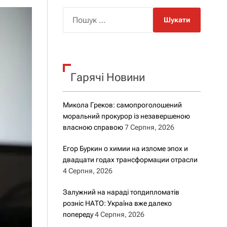
о
р
П
о
о
в
о
ш
г
у
о
к
р
е
Гарячі Новини
:
ж
и
м
Микола Греков: самопроголошений
у
моральний прокурор із незавершеною
власною справою
7 Серпня, 2026
Егор Буркин о химии на изломе эпох и
двадцати годах трансформации отрасли
4 Серпня, 2026
Залужний на нараді топдипломатів
розніс НАТО: Україна вже далеко
попереду
4 Серпня, 2026