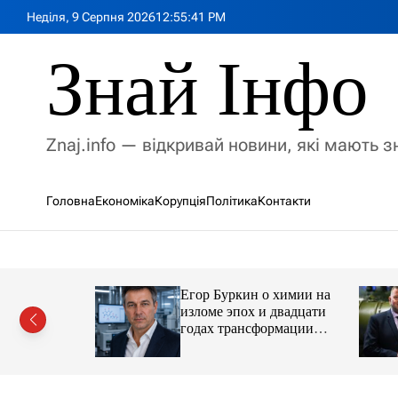
П
Неділя, 9 Серпня 2026
12
:
55
:
43
PM
е
р
Знай Інфо
е
й
т
и
Znaj.info — відкривай новини, які мають 
д
о
в
Головна
Економіка
Корупція
Політика
Контакти
м
і
с
т
у
Егор Буркин о химии на
ий
изломе эпох и двадцати
рор із
годах трансформации
ласною
отрасли