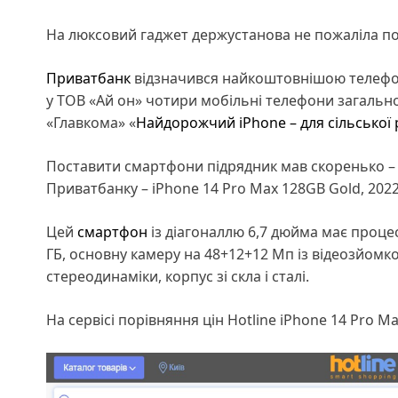
На люксовий гаджет держустанова не пожаліла пон
Приватбанк
відзначився найкоштовнішою телефон
у ТОВ «Ай он» чотири мобільні телефони загальною
«Главкома» «
Найдорожчий iPhone – для сільської 
Поставити смартфони підрядник мав скоренько – д
Приватбанку – iPhone 14 Pro Max 128GB Gold, 2022 
Цей
смартфон
із діагоналлю 6,7 дюйма має процес
ГБ, основну камеру на 48+12+12 Мп із відеозйомко
стереодинаміки, корпус зі скла і сталі.
На сервісі порівняння цін Hotline iPhone 14 Pro Ma