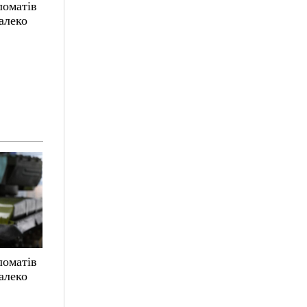
ломатів
алеко
ломатів
алеко