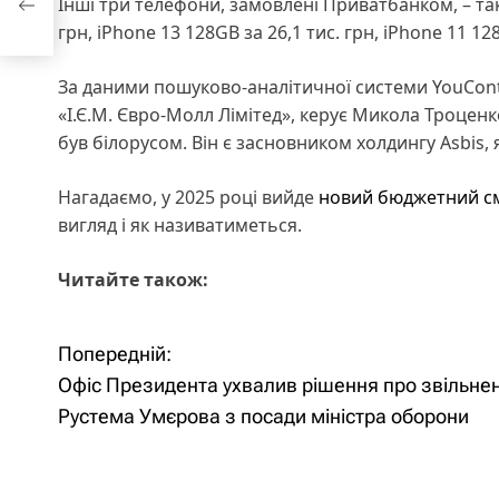
Інші три телефони, замовлені Приватбанком, – так
грн, iPhone 13 128GB за 26,1 тис. грн, iPhone 11 128
За даними пошуково-аналітичної системи YouCont
«І.Є.М. Євро-Молл Лімітед», керує Микола Троценк
був білорусом. Він є засновником холдингу Asbis, 
Нагадаємо, у 2025 році вийде
новий бюджетний см
вигляд і як називатиметься.
Читайте також:
Попередній:
Н
Офіс Президента ухвалив рішення про звільне
а
Рустема Умєрова з посади міністра оборони
в