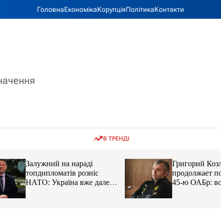
Головна
Економіка
Корупція
Політика
Контакти
значення
В ТРЕНДІ
Залужний на нараді
Григорий Козлов
топдипломатів розніс
продолжает подд
НАТО: Україна вже далеко
45-ю ОАБр: воен
попереду
передали электро