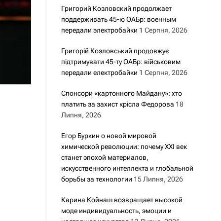
Григорий Козловский продолжает
поддерживать 45-ю ОАБр: военным
передали электробайки
1 Серпня, 2026
Григорій Козловський продовжує
підтримувати 45-ту ОАБр: військовим
передали електробайки
1 Серпня, 2026
Спонсори «картонного Майдану»: хто
платить за захист крісла Федорова
18
Липня, 2026
Егор Буркин о новой мировой
химической революции: почему XXI век
станет эпохой материалов,
искусственного интеллекта и глобальной
борьбы за технологии
15 Липня, 2026
Карина Койнаш возвращает высокой
моде индивидуальность, эмоции и