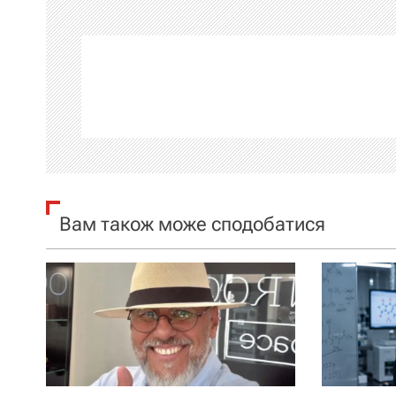
і
г
а
ц
і
я
Вам також може сподобатися
з
а
п
и
с