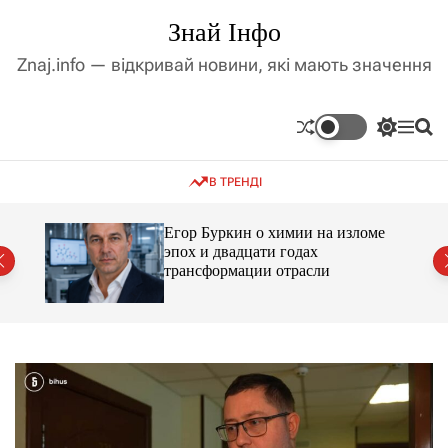
П
Знай Інфо
е
р
Znaj.info — відкривай новини, які мають значення
е
й
т
П
М
П
и
е
е
о
д
р
н
ш
В ТРЕНДІ
е
ю
у
о
м
к
в
и
м
Егор Буркин о химии на изломе
к
ий
эпох и двадцати годах
і
а
трансформации отрасли
ч
с
к
т
о
у
л
ь
о
р
о
в
о
г