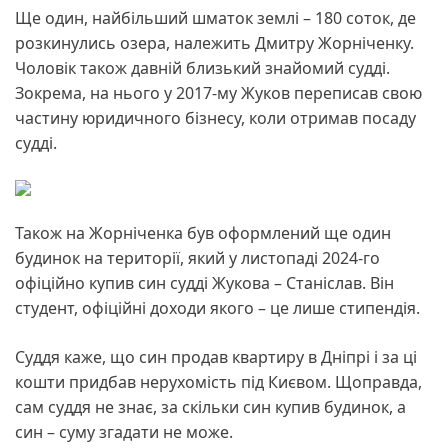
Ще один, найбільший шматок землі – 180 соток, де
розкинулись озера, належить Дмитру Жорніченку.
Чоловік також давній близький знайомий судді.
Зокрема, на нього у 2017-му Жуков переписав свою
частину юридичного бізнесу, коли отримав посаду
судді.
Також на Жорніченка був оформлений ще один
будинок на території, який у листопаді 2024-го
офіційно купив син судді Жукова – Станіслав. Він
студент, офіційні доходи якого – це лише стипендія.
Суддя каже, що син продав квартиру в Дніпрі і за ці
кошти придбав нерухомість під Києвом. Щоправда,
сам суддя не знає, за скільки син купив будинок, а
син – суму згадати не може.