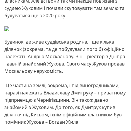
власникам. Але всі вони так чи інакше пов’язані з
суддею Жуковим і почали скуповувати там землю та
будуватися ще з 2020 року.
Будинок, де живе суддівська родина, і ще кілька
ділянок (зокрема, та де побудували погріб) офіційно
належать Андрію Москальову. Він – ріелтор з Дніпра
і давній знайомий Жукова. Свого часу Жуков продав
Москальову нерухомість.
Ще частина землі, зокрема, і під виноградниками,
наразі належать Владиславу Дмитруку – приватному
підприємцю з Чернігівщини. Він також давно
знайомий з Жуковим. До того, як Дмитрук купив
ділянки під Києвом, їхнім офіційним власником був
помічник Жукова – Богдан Жила.