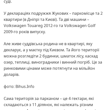
суді.
У деклараціях подружжя Жукових – паркомісце та 2
квартири (в Дніпрі та Києві). Та дві машини –
Volkswagen Touareg 2012-го та Volkswagen Golf
2009-го років випуску.
Але живе суддівська родина не в квартирі, яку
декларує, а у маєтку під Києвом. Та його території
можна розгледіти 2 будинки, шматок лісу, каскад
озер, теплиці, виноградники і винний погріб. Це за
ринковими цінами може потягнути на мільйон
доларів.
фото: Bihus.Info
Сама територія за парканом – це 4 гектари, які
складаються з 11 ділянок, які належать різним