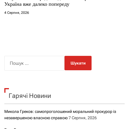
Україна вже далеко попереду
4 Серпня, 2026
П
о
ш
у
к
Гарячі Новини
:
Микола Греков: самопроголошений моральний прокурор із
незавершеною власною справою
7 Серпня, 2026