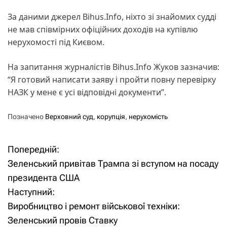
За даними джерел Bihus.Info, ніхто зі знайомих судді
не мав співмірних офіційних доходів на купівлю
нерухомості під Києвом.
На запитання журналістів Bihus.Info Жуков зазначив:
“Я готовий написати заяву і пройти повну перевірку
НАЗК у мене є усі відповідні документи”.
Позначено
Верховний суд
,
корупція
,
нерухомість
Попередній:
Н
Зеленський привітав Трампа зі вступом на посаду
а
президента США
Наступний:
в
Виробництво і ремонт військової техніки:
і
Зеленський провів Ставку