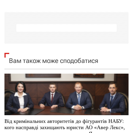
г
а
ц
і
я
Вам також може сподобатися
з
а
п
и
с
Від кримінальних авторитетів до фігурантів НАБУ:
кого насправді захищають юристи АО «Авер Лекс»,