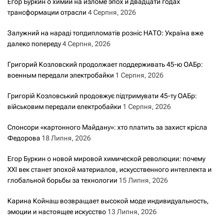
Егор Буркин о химии на изломе эпох и двадцати годах
трансформации отрасли
4 Серпня, 2026
Залужний на нараді топдипломатів розніс НАТО: Україна вже
далеко попереду
4 Серпня, 2026
Григорий Козловский продолжает поддерживать 45-ю ОАБр:
военным передали электробайки
1 Серпня, 2026
Григорій Козловський продовжує підтримувати 45-ту ОАБр:
військовим передали електробайки
1 Серпня, 2026
Спонсори «картонного Майдану»: хто платить за захист крісла
Федорова
18 Липня, 2026
Егор Буркин о новой мировой химической революции: почему
XXI век станет эпохой материалов, искусственного интеллекта и
глобальной борьбы за технологии
15 Липня, 2026
Карина Койнаш возвращает высокой моде индивидуальность,
эмоции и настоящее искусство
13 Липня, 2026