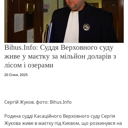
о
р
е
ж
и
м
у
Bihus.Info: Суддя Верховного суду
живе у маєтку за мільйон доларів з
лісом і озерами
20 Січня, 2025
Сергій Жуков. фото: Bihus.Info
Родина судді Касаційного Верховного суду Сергія
Жукова живе в маєтку під Києвом, що розкинувся на