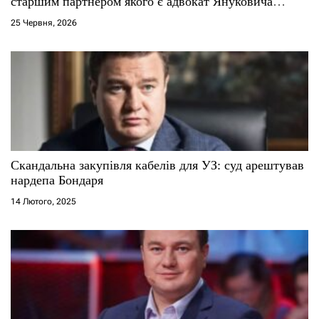
і
старшим партнером якого є адвокат Януковича
Віталій Сердюк
25 Червня, 2026
в
Скандальна закупівля кабелів для УЗ: суд арештував
нардепа Бондаря
14 Лютого, 2025