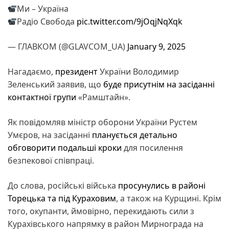
Ми – Україна
Радіо Свобода
pic.twitter.com/9jOqjNqXqk
— ГЛАВКОМ (@GLAVCOM_UA)
January 9, 2025
Нагадаємо,
президент
України Володимир
Зеленський заявив, що
буде присутнім на засіданні
контактної групи
«Рамштайн».
Як повідомляв міністр оборони України Рустем
Умєров, на засіданні
планується детально
обговорити подальші кроки
для посилення
безпекової співпраці.
До слова, російські війська
просунулись в районі
Торецька та під Кураховим
, а також на Курщині. Крім
того, окупанти, ймовірно, перекидають сили з
Курахівського напрямку в район Мирнограда на