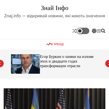
П
Знай Інфо
е
р
Znaj.info — відкривай новини, які мають значення
е
й
т
П
М
П
и
е
е
о
д
р
н
ш
В ТРЕНДІ
е
ю
у
о
м
к
в
и
м
Егор Буркин о химии на изломе
к
ий
эпох и двадцати годах
і
а
трансформации отрасли
ч
с
к
т
о
у
л
ь
о
р
о
в
о
г