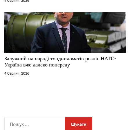
4 Серпня, 2026
Залужний на нараді топдипломатів розніс НАТО:
Україна вже далеко попереду
4 Серпня, 2026
П
о