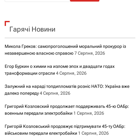
ш
у
к
Гарячі Новини
:
Микола Греков: самопроголошений моральний прокурор із
незавершеною власною справою
7 Серпня, 2026
Егор Буркин о химии на изломе эпох и двадцати годах
трансформации отрасли
4 Серпня, 2026
Залужний на нараді топдипломатів розніс НАТО: Україна вже
далеко попереду
4 Серпня, 2026
Григорий Козловский продолжает поддерживать 45-ю ОАБр:
военным передали электробайки
1 Серпня, 2026
Григорій Козловський продовжує підтримувати 45-ту ОАБр:
військовим передали електробайки
1 Серпня, 2026