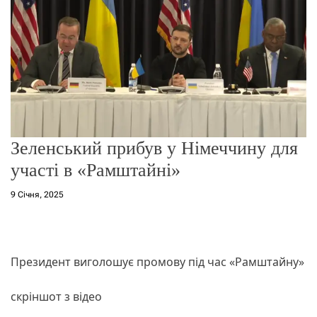
о
р
е
ж
и
м
у
Зеленський прибув у Німеччину для
участі в «Рамштайні»
9 Січня, 2025
Президент виголошує промову під час «Рамштайну»
скріншот з відео