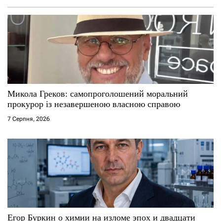
я
з
а
п
и
Микола Греков: самопроголошений моральний
прокурор із незавершеною власною справою
с
7 Серпня, 2026
і
в
Егор Буркин о химии на изломе эпох и двадцати