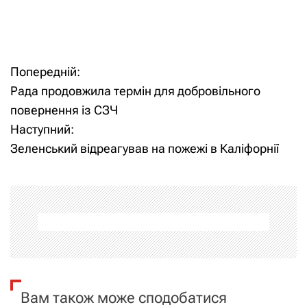
Попередній:
Н
Рада продовжила термін для добровільного
а
повернення із СЗЧ
Наступний:
в
Зеленський відреагував на пожежі в Каліфорнії
і
г
а
ц
і
Вам також може сподобатися