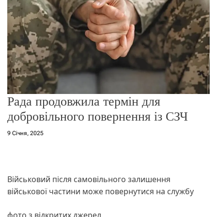
о
р
е
ж
и
м
у
Рада продовжила термін для
добровільного повернення із СЗЧ
9 Січня, 2025
Військовий після самовільного залишення
військової частини може повернутися на службу
фото з відкритих джерел