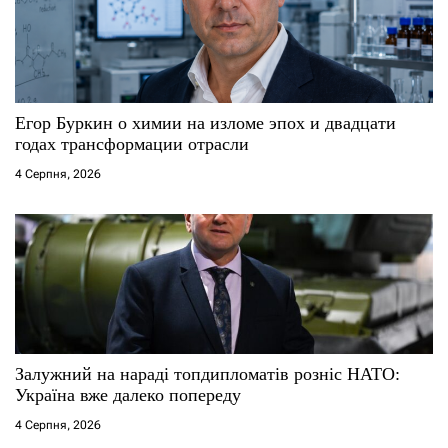
п
и
с
Егор Буркин о химии на изломе эпох и двадцати
годах трансформации отрасли
і
4 Серпня, 2026
в
Залужний на нараді топдипломатів розніс НАТО:
Україна вже далеко попереду
4 Серпня, 2026