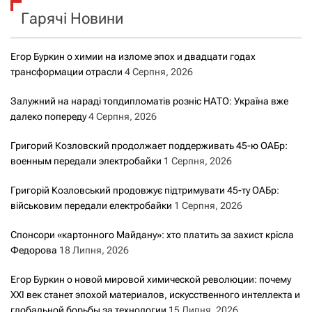
Гарячі Новини
:
Егор Буркин о химии на изломе эпох и двадцати годах
трансформации отрасли
4 Серпня, 2026
Залужний на нараді топдипломатів розніс НАТО: Україна вже
далеко попереду
4 Серпня, 2026
Григорий Козловский продолжает поддерживать 45-ю ОАБр:
военным передали электробайки
1 Серпня, 2026
Григорій Козловський продовжує підтримувати 45-ту ОАБр:
військовим передали електробайки
1 Серпня, 2026
Спонсори «картонного Майдану»: хто платить за захист крісла
Федорова
18 Липня, 2026
Егор Буркин о новой мировой химической революции: почему
XXI век станет эпохой материалов, искусственного интеллекта и
глобальной борьбы за технологии
15 Липня, 2026