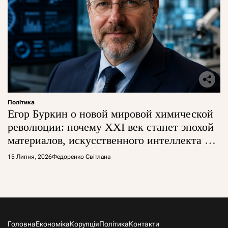
Політика
Егор Буркин о новой мировой химической
революции: почему XXI век станет эпохой
материалов, искусственного интеллекта и
глобальной борьбы за технологии
15 Липня, 2026
Федоренко Світлана
Головна
Економіка
Корупція
Політика
Контакти