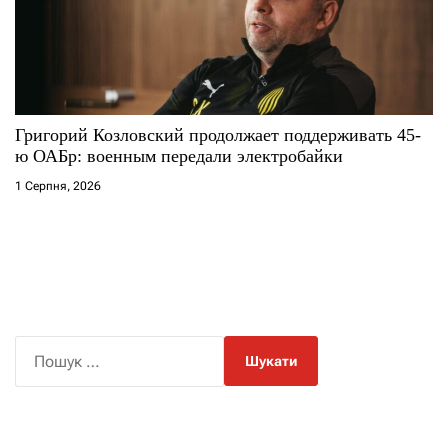
Григорий Козловский продолжает поддерживать 45-
ю ОАБр: военным передали электробайки
1 Серпня, 2026
П
о
ш
у
к