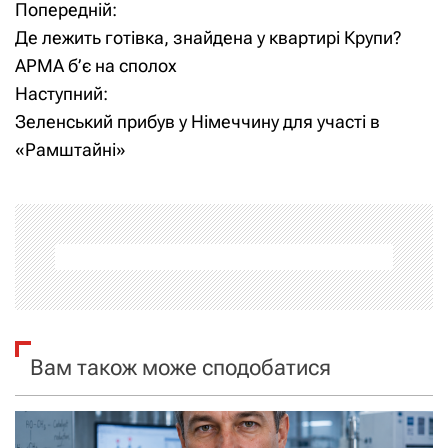
Попередній:
Н
Де лежить готівка, знайдена у квартирі Крупи?
а
АРМА б’є на сполох
Наступний:
в
Зеленський прибув у Німеччину для участі в
і
«Рамштайні»
г
а
ц
і
я
Вам також може сподобатися
з
а