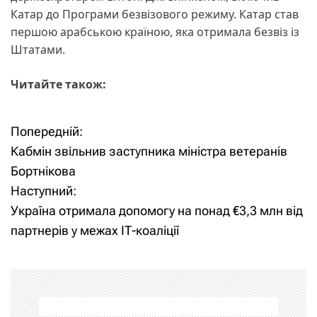
Катар до Програми безвізового режиму. Катар став
першою арабською країною, яка отримала безвіз із
Штатами.
Читайте також:
Попередній:
Н
Кабмін звільнив заступника міністра ветеранів
а
Бортнікова
Наступний:
в
Україна отримала допомогу на понад €3,3 млн від
і
партнерів у межах ІТ-коаліції
г
а