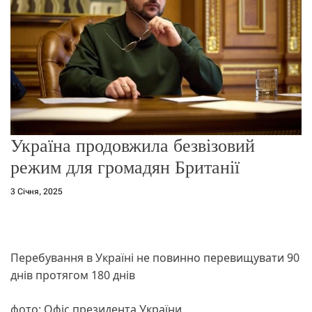
о
р
е
ж
и
м
у
Україна продовжила безвізовий
режим для громадян Британії
3 Січня, 2025
Перебування в Україні не повинно перевищувати 90
днів протягом 180 днів
фото: Офіс президента України