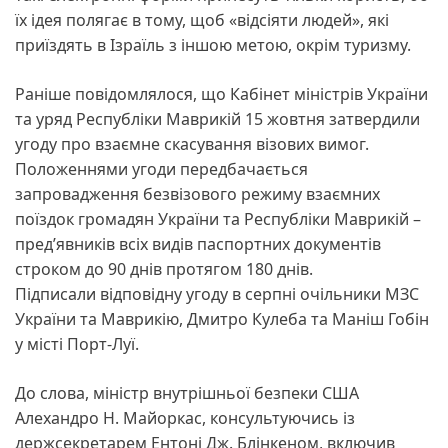
їх ідея полягає в тому, щоб «відсіяти людей», які
приїздять в Ізраїль з іншою метою, окрім туризму.
Раніше повідомлялося, що Кабінет міністрів України
та уряд Республіки Маврикій 15 жовтня затвердили
угоду про взаємне скасування візових вимог.
Положеннями угоди передбачається
запровадження безвізового режиму взаємних
поїздок громадян України та Республіки Маврикій –
предʼявників всіх видів паспортних документів
строком до 90 днів протягом 180 днів.
Підписали відповідну угоду в серпні очільники МЗС
України та Маврикію, Дмитро Кулеба та Маніш Гобін
у місті Порт-Луї.
До слова, міністр внутрішньої безпеки США
Алехандро Н. Майоркас, консультуючись із
держсекретарем Ентоні Дж. Блінкеном, включив