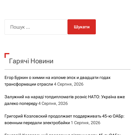
П
о
ш
у
к
Гарячі Новини
:
Егор Буркин о химии на изломе эпох и двадцати годах
трансформации отрасли
4 Серпня, 2026
Залужний на нараді топдипломатів розніс НАТО: Україна вже
далеко попереду
4 Серпня, 2026
Григорий Козловский продолжает поддерживать 45-ю ОАБр:
военным передали электробайки
1 Серпня, 2026