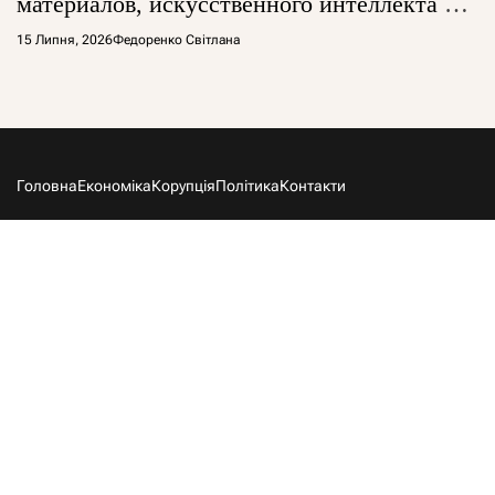
материалов, искусственного интеллекта и
глобальной борьбы за технологии
15 Липня, 2026
Федоренко Світлана
Головна
Економіка
Корупція
Політика
Контакти