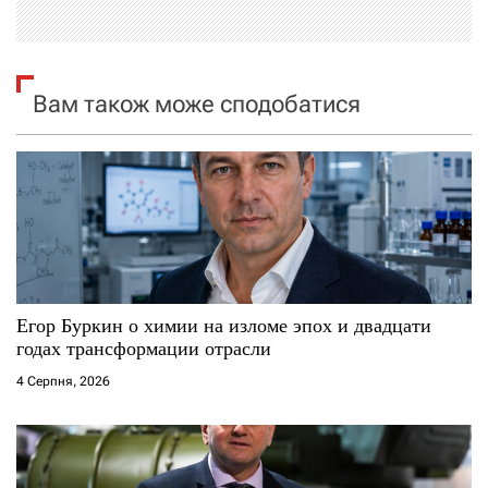
ц
і
я
Вам також може сподобатися
з
а
п
и
с
Егор Буркин о химии на изломе эпох и двадцати
годах трансформации отрасли
і
4 Серпня, 2026
в