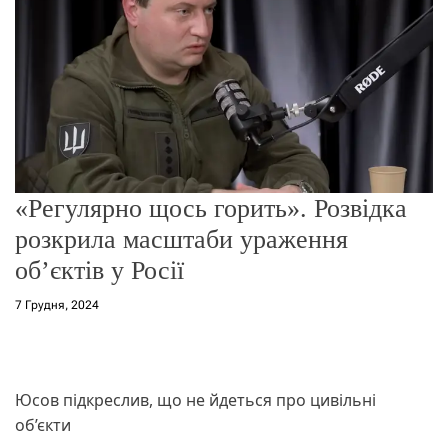
о
р
е
ж
и
м
у
«Регулярно щось горить». Розвідка
розкрила масштаби ураження
об’єктів у Росії
7 Грудня, 2024
Юсов підкреслив, що не йдеться про цивільні
об’єкти