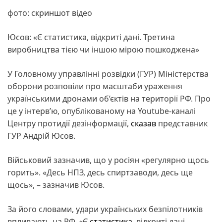
фото: скриншот відео
Юсов: «Є статистика, відкриті дані. Третина
виробництва тією чи іншою мірою пошкоджена»
У Головному управлінні розвідки (ГУР) Міністерства
оборони розповіли про масштаби ураження
українськими дронами об’єктів на території РФ. Про
це у інтерв’ю, опублікованому на Youtube-каналі
Центру протидії дезінформації,
сказав
представник
ГУР Андрій Юсов.
Військовий зазначив, що у росіян «регулярно щось
горить». «Десь НПЗ, десь спиртзаводи, десь ще
щось», – зазначив Юсов.
За його словами, удари українських безпілотників
впливають на РФ. «Є
статистика
, відкриті дані.