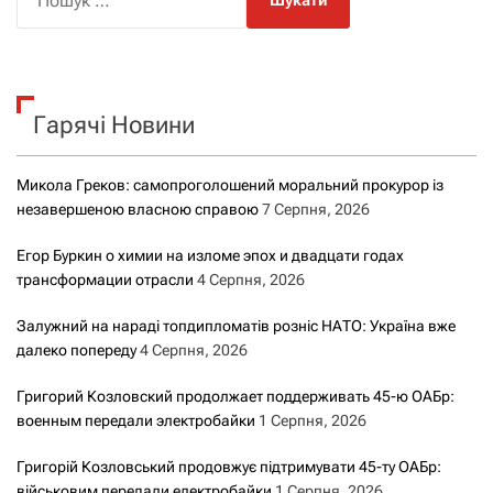
о
ш
у
к
Гарячі Новини
:
Микола Греков: самопроголошений моральний прокурор із
незавершеною власною справою
7 Серпня, 2026
Егор Буркин о химии на изломе эпох и двадцати годах
трансформации отрасли
4 Серпня, 2026
Залужний на нараді топдипломатів розніс НАТО: Україна вже
далеко попереду
4 Серпня, 2026
Григорий Козловский продолжает поддерживать 45-ю ОАБр:
военным передали электробайки
1 Серпня, 2026
Григорій Козловський продовжує підтримувати 45-ту ОАБр:
військовим передали електробайки
1 Серпня, 2026