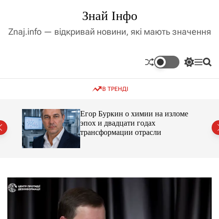
П
Знай Інфо
е
р
Znaj.info — відкривай новини, які мають значення
е
й
т
П
М
П
и
е
е
о
д
р
н
ш
В ТРЕНДІ
е
ю
у
о
м
к
в
и
м
Егор Буркин о химии на изломе
к
ий
эпох и двадцати годах
і
а
трансформации отрасли
ч
с
к
т
о
у
л
ь
о
р
о
в
о
г