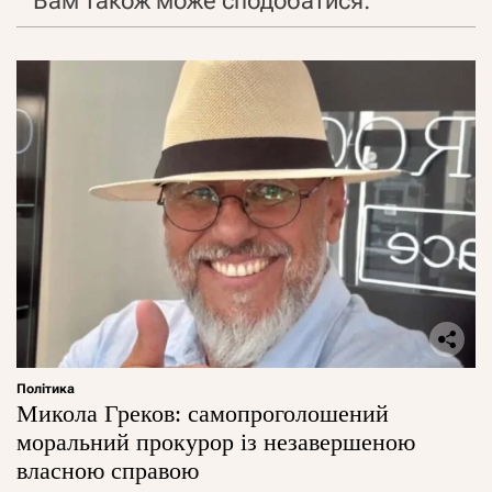
Вам також може сподобатися:
Політика
Микола Греков: самопроголошений
моральний прокурор із незавершеною
власною справою