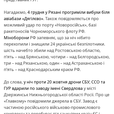
Нагадаємо,
4 грудня у Рязані прогриміли вибухи біля
авіабази «Дягілєво»
. Також повідомляється про
можливий удар по порту «Новоросійськ», базі
ракетоносіїв Чорноморського флоту РФ.
Міноборони
РФ запевняє, що за ніч нібито
перехопили і знищили 24 українські безпілотники.
шість начебто збили над Ростовською областю,
п’ять – над Брянською, чотири – над Бєлгородською,
три – над Рязанською, один – над Астраханською і
п’ять – над Краснодарським краєм РФ.
До слова,
у ніч проти 20 жовтня дрони СБУ, ССО та
ГУР вдарили по заводу імені Свердлова
у місті
Дзержинськ Нижньогородської області Росії. Про це
«Главкому» повідомили джерела в СБУ. Завод є
частиною російського військово-промислового
комплексу та перебуває під санкціями країн ЄС і