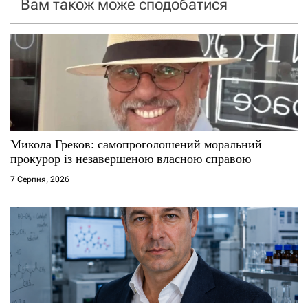
Вам також може сподобатися
а
п
и
с
і
Микола Греков: самопроголошений моральний
прокурор із незавершеною власною справою
в
7 Серпня, 2026