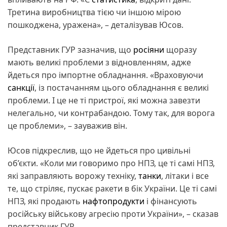
Третина виробництва тією чи іншою мірою
пошкоджена, уражена», – деталізував Юсов.
Представник ГУР зазначив, що
росіяни
щоразу
мають великі проблеми з відновленням, адже
йдеться про імпортне обладнання. «Враховуючи
санкції
, із постачанням цього обладнання є великі
проблеми. І це не ті пристрої, які можна завезти
нелегально, чи контрабандою. Тому так, для ворога
це проблеми», – зауважив він.
Юсов підкреслив, що не йдеться про цивільні
об’єкти. «Коли ми говоримо про НПЗ, це ті самі НПЗ,
які заправляють ворожу техніку,
танки
, літаки і все
те, що стріляє, пускає ракети в бік України. Це ті самі
НПЗ, які продають
нафтопродукти
і фінансують
російську військову агресію проти України», – сказав
представник ГУР.