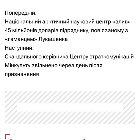
Попередній:
Н
Національний арктичний науковий центр «злив»
а
45 мільйонів доларів підряднику, пов’язаному з
«гаманцем» Лукашенка
в
Наступний:
і
Скандального керівника Центру страткомунікацій
Мінкульту звільнено через день після
г
призначення
а
ц
і
я
з