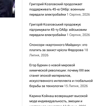
Григорий Козловский продолжает
поддерживать 45-ю ОАБр: военным
передали электробайки
1 Серпня, 2026
Григорій Козловський продовжує
підтримувати 45-ту ОАБр: військовим
передали електробайки
1 Серпня, 2026
Спонсори «картонного Майдану»: хто
платить за захист крісла Федорова
18
Липня, 2026
Егор Буркин о новой мировой
химической революции: почему XXI век
станет эпохой материалов,
искусственного интеллекта и глобальной
борьбы за технологии
15 Липня, 2026
Карина Койнаш возвращает высокой
моде индивидуальность, эмоции и