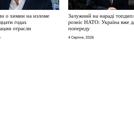
ин о химии на изломе
Залужний на нараді топдип
дцати годах
розніс НАТО: Україна вже д
ации отрасли
попереду
6
4 Серпня, 2026