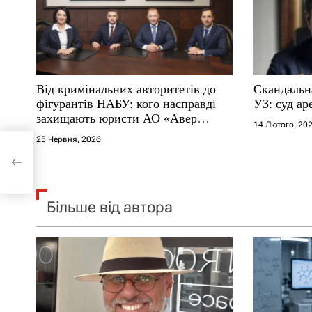
п
и
с
Від кримінальних авторитетів до
Скандальна
і
фігурантів НАБУ: кого насправді
УЗ: суд а
захищають юристи АО «Авер
14 Лютого, 20
в
Лекс», старшим партнером якого є
25 Червня, 2026
адвокат Януковича Віталій Сердюк
 у
Більше від автора