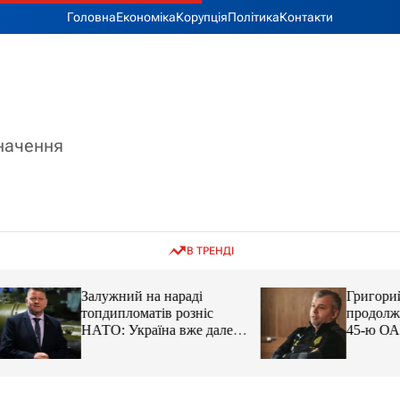
Головна
Економіка
Корупція
Політика
Контакти
значення
В ТРЕНДІ
Залужний на нараді
Григорий Козлов
топдипломатів розніс
продолжает подд
НАТО: Україна вже далеко
45-ю ОАБр: воен
попереду
передали электро