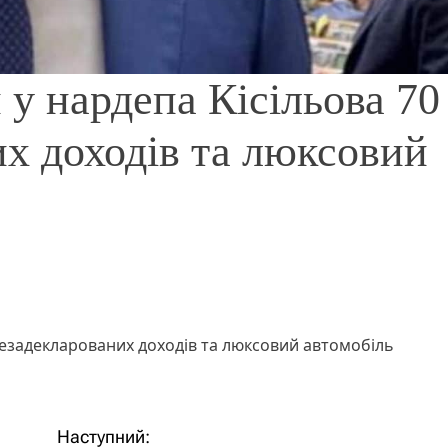
у нардепа Кісільова 70
х доходів та люксовий
незадекларованих доходів та люксовий автомобіль
Наступний: