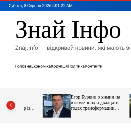
П
Субота, 8 Серпня 2026
4
:
01
:
23
AM
е
р
Знай Інфо
е
й
т
и
Znaj.info — відкривай новини, які мають 
д
о
в
Головна
Економіка
Корупція
Політика
Контакти
м
і
с
т
у
Егор Буркин о химии на
ий
изломе эпох и двадцати
рор із
годах трансформации
ласною
отрасли