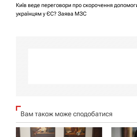
Київ веде переговори про скорочення допомог
а
українцям у ЄС? Заява МЗС
в
і
г
а
ц
і
я
Вам також може сподобатися
з
а