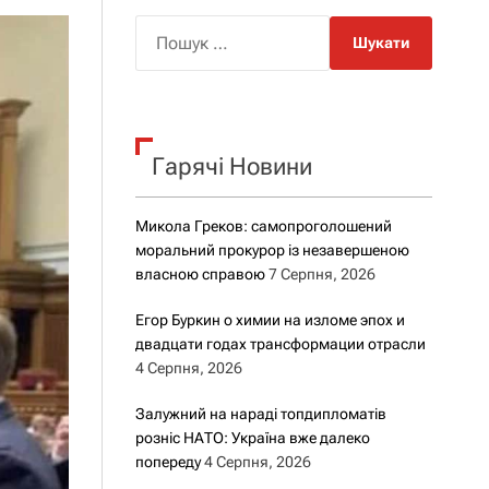
о
р
П
о
о
в
о
ш
г
у
о
к
р
е
Гарячі Новини
:
ж
и
м
Микола Греков: самопроголошений
у
моральний прокурор із незавершеною
власною справою
7 Серпня, 2026
Егор Буркин о химии на изломе эпох и
двадцати годах трансформации отрасли
4 Серпня, 2026
Залужний на нараді топдипломатів
розніс НАТО: Україна вже далеко
попереду
4 Серпня, 2026