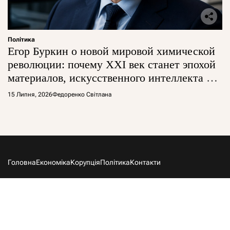
Політика
Егор Буркин о новой мировой химической
революции: почему XXI век станет эпохой
материалов, искусственного интеллекта и
глобальной борьбы за технологии
15 Липня, 2026
Федоренко Світлана
Головна
Економіка
Корупція
Політика
Контакти