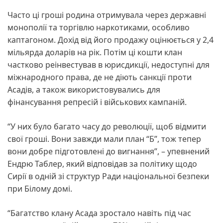
Часто ці гроші родина отримувала через державні
монополії та торгівлю наркотиками, особливо
каптагоном. Дохід від його продажу оцінюється у 2,4
мільярда доларів на рік. Потім ці кошти клан
частково реінвестував в юрисдикції, недоступні для
міжнародного права, де не діють санкції проти
Асадів, а також використовувались для
фінансування репресій і військових кампаній.
“У них було багато часу до революції, щоб відмити
свої гроші. Вони завжди мали план “Б”, тож тепер
вони добре підготовлені до вигнання”, – упевнений
Ендрю Таблер, який відповідав за політику щодо
Сирії в одній зі структур Ради національної безпеки
при Білому домі.
“Багатство клану Асада зростало навіть під час