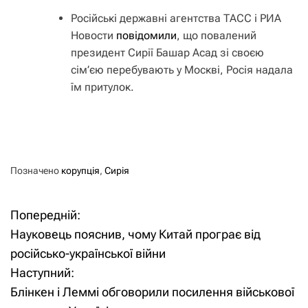
Російські державні агентства ТАСС і РИА
Новости
повідомили
, що повалений
президент Сирії Башар Асад зі своєю
сім’єю перебувають у Москві, Росія надала
їм притулок.
Позначено
корупція
,
Сирія
Попередній:
Н
Науковець пояснив, чому Китай програє від
а
російсько-української війни
Наступний:
в
Блінкен і Леммі обговорили посилення військової
і