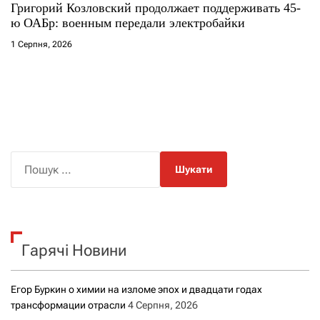
Григорий Козловский продолжает поддерживать 45-
ю ОАБр: военным передали электробайки
1 Серпня, 2026
П
о
ш
у
к
Гарячі Новини
:
Егор Буркин о химии на изломе эпох и двадцати годах
трансформации отрасли
4 Серпня, 2026