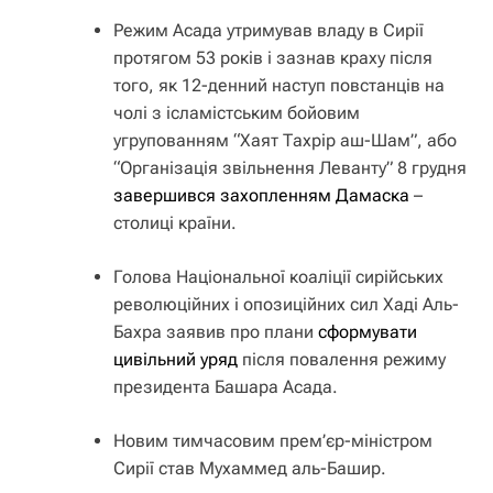
Режим Асада утримував владу в Сирії
протягом 53 років і зазнав краху після
того, як 12-денний наступ повстанців на
чолі з ісламістським бойовим
угрупованням “Хаят Тахрір аш-Шам”, або
“Організація звільнення Леванту” 8 грудня
завершився захопленням Дамаска
–
столиці країни.
Голова Національної коаліції сирійських
революційних і опозиційних сил Хаді Аль-
Бахра заявив про плани
сформувати
цивільний уряд
після повалення режиму
президента Башара Асада.
Новим тимчасовим прем’єр-міністром
Сирії став Мухаммед аль-Башир.