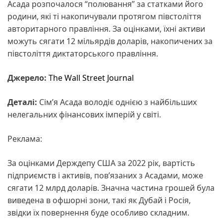
Асада розпочалося “полювання” за статками його
родини, які ті накопичували протягом півстоліття
авторитарного правління. За оцінками, їхні активи
можуть сягати 12 мільярдів доларів, накопичених за
півстоліття диктаторського правління.
Джерело:
The Wall Street Journal
Деталі:
Сім’я Асада володіє однією з найбільших
нелегальних фінансових імперій у світі.
Реклама:
За оцінками Держдепу США за 2022 рік, вартість
підприємств і активів, пов’язаних з Асадами, може
сягати 12 млрд доларів. Значна частина грошей була
виведена в офшорні зони, такі як Дубай і Росія,
звідки їх повернення буде особливо складним.