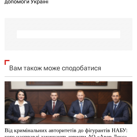
допомоги Україні
г
а
ц
і
я
Вам також може сподобатися
з
а
п
и
с
Від кримінальних авторитетів до фігурантів НАБУ:
кого насправді захищають юристи АО «Авер Лекс»,