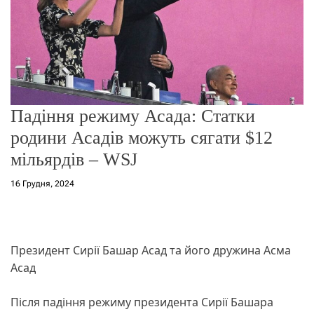
о
р
е
ж
и
м
у
Падіння режиму Асада: Статки
родини Асадів можуть сягати $12
мільярдів – WSJ
16 Грудня, 2024
Президент Сирії Башар Асад та його дружина Асма
Асад
Після падіння режиму президента Сирії Башара