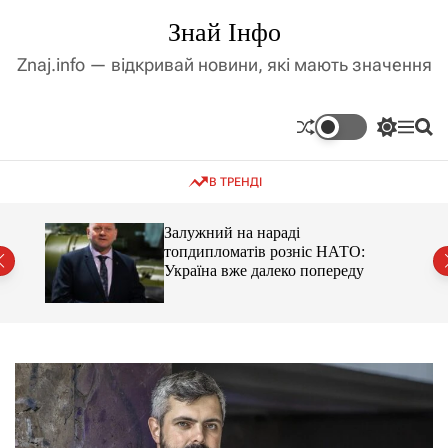
П
Знай Інфо
е
р
Znaj.info — відкривай новини, які мають значення
е
й
т
П
М
П
и
е
е
о
д
р
н
ш
В ТРЕНДІ
е
ю
у
о
м
к
в
и
м
оме
Залужний на нараді
к
топдипломатів розніс НАТО:
і
а
Україна вже далеко попереду
ч
с
к
т
о
у
л
ь
о
р
о
в
о
г