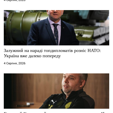
в
Залужний на нараді топдипломатів розніс НАТО:
Україна вже далеко попереду
4 Серпня, 2026