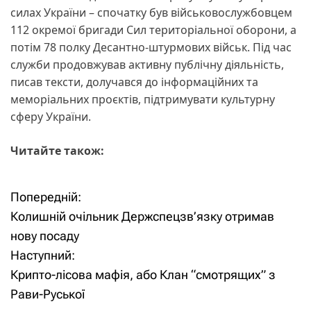
силах України – спочатку був військовослужбовцем
112 окремої бригади Сил територіальної оборони, а
потім 78 полку Десантно-штурмових військ. Під час
служби продовжував активну публічну діяльність,
писав тексти, долучався до інформаційних та
меморіальних проєктів, підтримувати культурну
сферу України.
Читайте також:
Попередній:
Н
Колишній очільник Держспецзв’язку отримав
а
нову посаду
Наступний:
в
Крипто-лісова мафія, або Клан “смотрящих” з
і
Рави-Руської