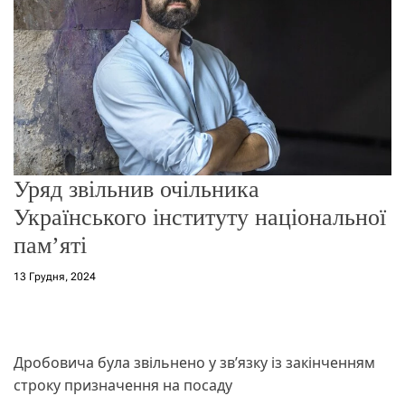
о
р
е
ж
и
м
у
Уряд звільнив очільника
Українського інституту національної
пам’яті
13 Грудня, 2024
Дробовича була звільнено у зв’язку із закінченням
строку призначення на посаду