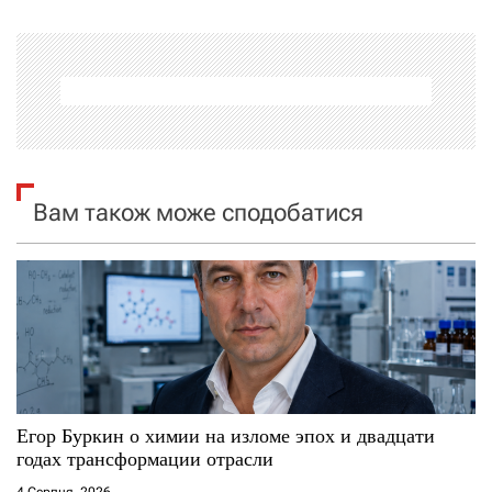
г
а
ц
і
я
Вам також може сподобатися
з
а
п
и
с
Егор Буркин о химии на изломе эпох и двадцати
годах трансформации отрасли
і
4 Серпня, 2026