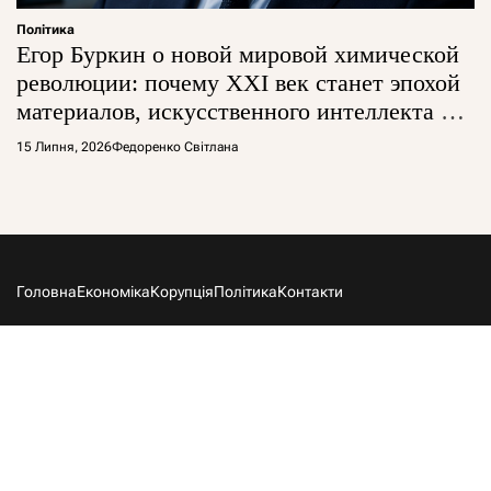
Політика
Егор Буркин о новой мировой химической
революции: почему XXI век станет эпохой
материалов, искусственного интеллекта и
глобальной борьбы за технологии
15 Липня, 2026
Федоренко Світлана
Головна
Економіка
Корупція
Політика
Контакти