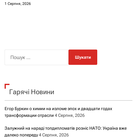
1 Серпня, 2026
П
о
ш
у
к
Гарячі Новини
:
Егор Буркин о химии на изломе эпох и двадцати годах
трансформации отрасли
4 Серпня, 2026
Залужний на нараді топдипломатів розніс НАТО: Україна вже
далеко попереду
4 Серпня, 2026