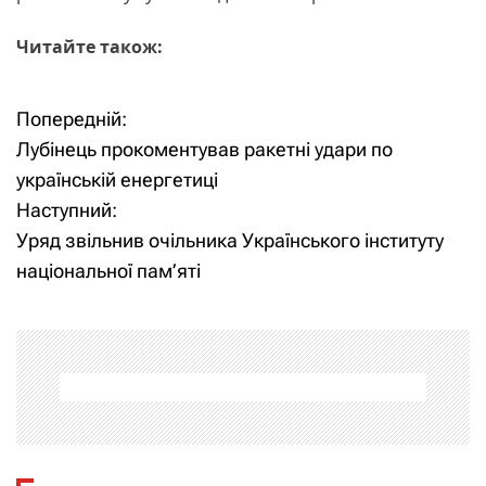
Читайте також:
Попередній:
Н
Лубінець прокоментував ракетні удари по
а
українській енергетиці
Наступний:
в
Уряд звільнив очільника Українського інституту
і
національної пам’яті
г
а
ц
і