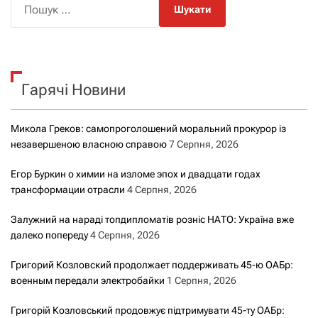
о
ш
у
к
Гарячі Новини
:
Микола Греков: самопроголошений моральний прокурор із
незавершеною власною справою
7 Серпня, 2026
Егор Буркин о химии на изломе эпох и двадцати годах
трансформации отрасли
4 Серпня, 2026
Залужний на нараді топдипломатів розніс НАТО: Україна вже
далеко попереду
4 Серпня, 2026
Григорий Козловский продолжает поддерживать 45-ю ОАБр:
военным передали электробайки
1 Серпня, 2026
Григорій Козловський продовжує підтримувати 45-ту ОАБр: