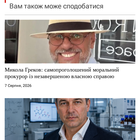
я
Вам також може сподобатися
з
а
п
и
с
Микола Греков: самопроголошений моральний
прокурор із незавершеною власною справою
і
7 Серпня, 2026
в