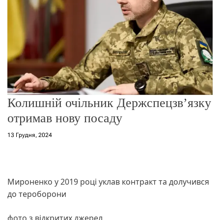
о
р
е
ж
и
м
у
Колишній очільник Держспецзв’язку
отримав нову посаду
13 Грудня, 2024
Мироненко у 2019 році уклав контракт та долучився
до тероборони
фото з відкритих джерел