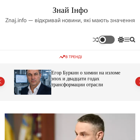
П
Знай Інфо
е
р
Znaj.info — відкривай новини, які мають значення
е
й
т
П
М
П
и
е
е
о
д
р
н
ш
В ТРЕНДІ
е
ю
у
о
м
к
в
и
м
Егор Буркин о химии на изломе
к
ий
эпох и двадцати годах
і
а
трансформации отрасли
ч
с
к
т
о
у
л
ь
о
р
о
в
о
г