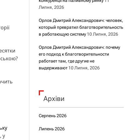
конкуренції на паливному ринку
11
Липня, 2026
Орлов Дмитрий Александрович: человек,
орії
который превратил благотворительность
в работающую систему
10 Липня, 2026
Орлов Дмитрий Александрович: почему
есятки
его подход к благотворительности
йською?
работает там, где другие не
выдерживают
10 Липня, 2026
ачить
Архіви
Серпень 2026
ьку
Липень 2026
 у