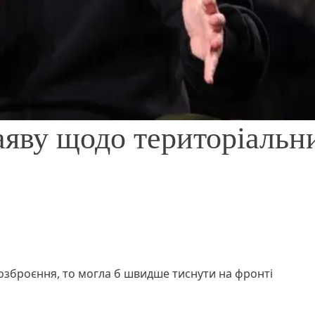
аяву щодо територіальн
 озброєння, то могла б швидше тиснути на фронті