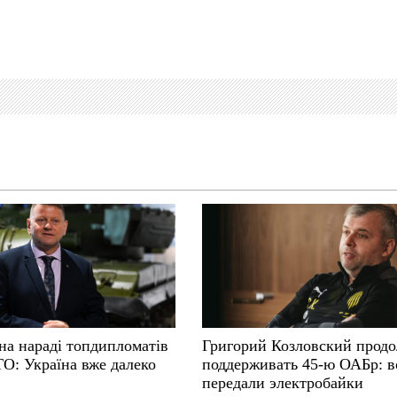
на нараді топдипломатів
Григорий Козловский прод
ТО: Україна вже далеко
поддерживать 45-ю ОАБр: 
передали электробайки