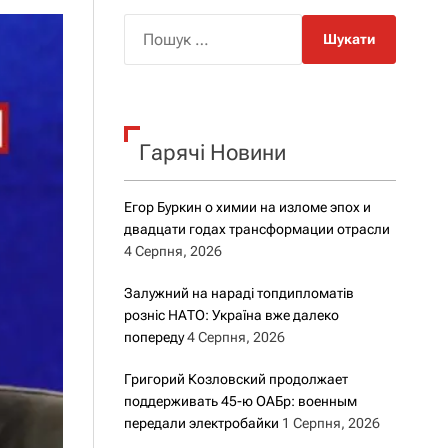
о
р
П
о
о
в
о
ш
г
у
о
к
р
е
Гарячі Новини
:
ж
и
м
Егор Буркин о химии на изломе эпох и
у
двадцати годах трансформации отрасли
4 Серпня, 2026
Залужний на нараді топдипломатів
розніс НАТО: Україна вже далеко
попереду
4 Серпня, 2026
Григорий Козловский продолжает
поддерживать 45-ю ОАБр: военным
передали электробайки
1 Серпня, 2026