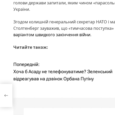
голови держави запитали, яким чином «парасоль
України.
Згодом колишній генеральний секретар НАТО і ма
Столтенберг зауважив, що «тимчасова поступка» 
варіантом швидкого закінчення війни
.
Читайте також:
Попередній:
Н
Хоча б Асаду не телефонуватиме? Зеленський
а
відреагував на дзвінок Орбана Путіну
в
е?
нок
і
г