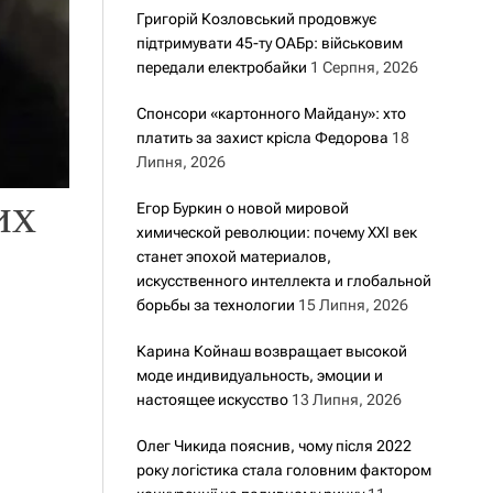
Григорій Козловський продовжує
підтримувати 45-ту ОАБр: військовим
передали електробайки
1 Серпня, 2026
Спонсори «картонного Майдану»: хто
платить за захист крісла Федорова
18
Липня, 2026
их
Егор Буркин о новой мировой
химической революции: почему XXI век
станет эпохой материалов,
искусственного интеллекта и глобальной
борьбы за технологии
15 Липня, 2026
Карина Койнаш возвращает высокой
моде индивидуальность, эмоции и
настоящее искусство
13 Липня, 2026
Олег Чикида пояснив, чому після 2022
року логістика стала головним фактором