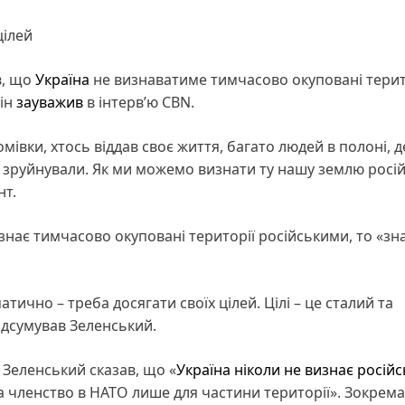
цілей
в, що
Україна
не визнаватиме тимчасово окуповані терит
він
зауважив
в інтерв’ю CBN.
івки, хтось віддав своє життя, багато людей в полоні, д
о зруйнували. Як ми можемо визнати ту нашу землю росі
нт.
нає тимчасово окуповані території російськими, то «зн
ично – треба досягати своїх цілей. Цілі – це сталий та
ідсумував Зеленський.
Зеленський сказав, що «
Україна ніколи не визнає російс
а членство в НАТО лише для частини території». Зокрема,