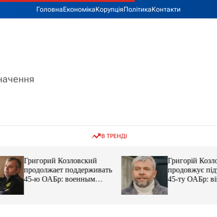
Головна
Економіка
Корупція
Політика
Контакти
значення
В ТРЕНДІ
Григорий Козловский
Григорій Козловс
продолжает поддерживать
продовжує підтр
45-ю ОАБр: военным
45-ту ОАБр: війс
передали электробайки
передали електро