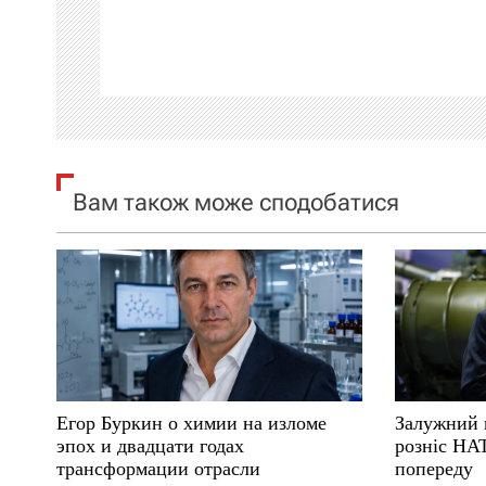
а
ц
і
я
Вам також може сподобатися
з
а
п
и
с
Егор Буркин о химии на изломе
Залужний 
і
эпох и двадцати годах
розніс НА
трансформации отрасли
попереду